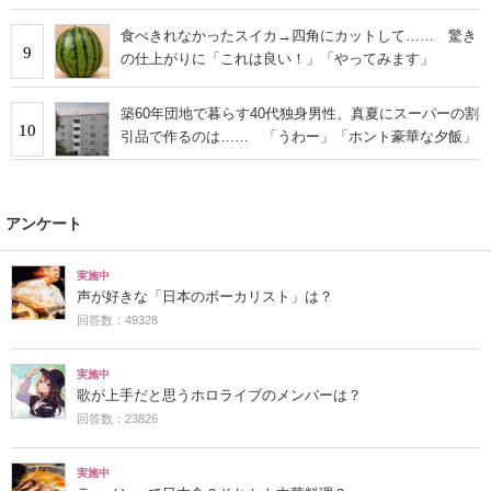
食べきれなかったスイカ→四角にカットして…… 驚き
9
の仕上がりに「これは良い！」「やってみます」
築60年団地で暮らす40代独身男性、真夏にスーパーの割
10
引品で作るのは…… 「うわー」「ホント豪華な夕飯」
アンケート
実施中
声が好きな「日本のボーカリスト」は？
回答数：49328
実施中
歌が上手だと思うホロライブのメンバーは？
回答数：23826
実施中