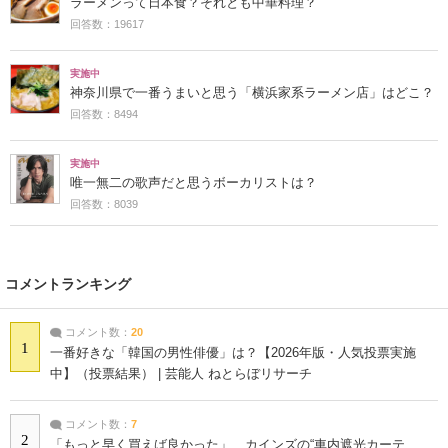
ラーメンって日本食？それとも中華料理？
回答数：19617
実施中
神奈川県で一番うまいと思う「横浜家系ラーメン店」はどこ？
回答数：8494
実施中
唯一無二の歌声だと思うボーカリストは？
回答数：8039
コメントランキング
コメント数：
20
1
一番好きな「韓国の男性俳優」は？【2026年版・人気投票実施
中】（投票結果） | 芸能人 ねとらぼリサーチ
コメント数：
7
2
「もっと早く買えば良かった」 カインズの“車内遮光カーテ