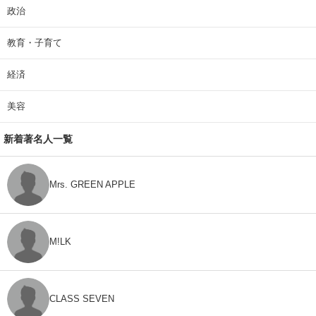
政治
教育・子育て
経済
美容
新着著名人一覧
Mrs. GREEN APPLE
M!LK
CLASS SEVEN