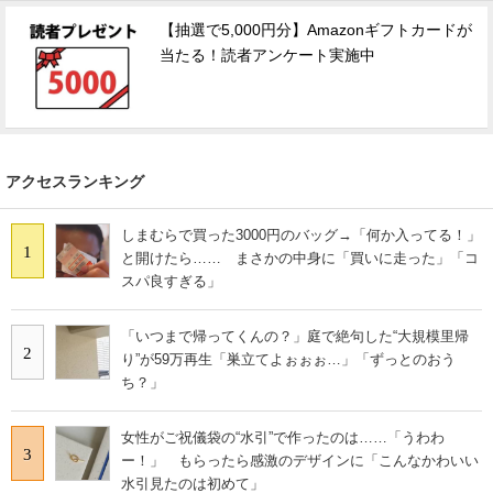
【抽選で5,000円分】Amazonギフトカードが
スマホと通信の最新トレンド
当たる！読者アンケート実施中
進化するPCとデバイスの未来
好きが集まる 比べて選べる
アクセスランキング
ビジネスと働き方のヒント
AI活用のいまが分かる
しまむらで買った3000円のバッグ→「何か入ってる！」
1
と開けたら…… まさかの中身に「買いに走った」「コ
企業ITのトレンドを詳説
スパ良すぎる」
経営リーダーのコミュニティ
「いつまで帰ってくんの？」庭で絶句した“大規模里帰
2
り”が59万再生「巣立てよぉぉぉ…」「ずっとのおう
マーケ×ITの今がよく分かる
ち？」
ITエンジニア向け専門サイト
女性がご祝儀袋の“水引”で作ったのは……「うわわ
3
ー！」 もらったら感激のデザインに「こんなかわいい
企業向けIT製品の総合サイト
水引見たのは初めて」