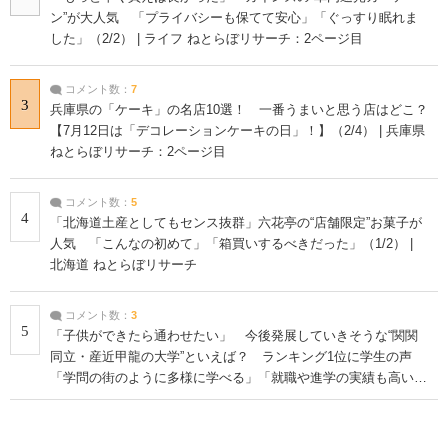
ン”が大人気 「プライバシーも保てて安心」「ぐっすり眠れま
した」（2/2） | ライフ ねとらぼリサーチ：2ページ目
コメント数：
7
3
兵庫県の「ケーキ」の名店10選！ 一番うまいと思う店はどこ？
【7月12日は「デコレーションケーキの日」！】（2/4） | 兵庫県
ねとらぼリサーチ：2ページ目
コメント数：
5
4
「北海道土産としてもセンス抜群」六花亭の“店舗限定”お菓子が
人気 「こんなの初めて」「箱買いするべきだった」（1/2） |
北海道 ねとらぼリサーチ
コメント数：
3
5
「子供ができたら通わせたい」 今後発展していきそうな“関関
同立・産近甲龍の大学”といえば？ ランキング1位に学生の声
「学問の街のように多様に学べる」「就職や進学の実績も高い」
| 大学 ねとらぼリサーチ