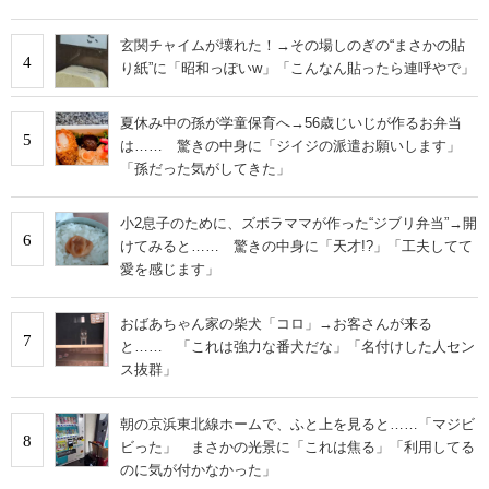
IT製品の技術・比較・事例
玄関チャイムが壊れた！→その場しのぎの“まさかの貼
4
製造業のIT導入・活用を支援
り紙”に「昭和っぽいw」「こんなん貼ったら連呼やで」
モノづくり技術者専門サイト
夏休み中の孫が学童保育へ→56歳じいじが作るお弁当
5
は…… 驚きの中身に「ジイジの派遣お願いします」
エレクトロニクス専門サイト
「孫だった気がしてきた」
電子設計の基本と応用
小2息子のために、ズボラママが作った“ジブリ弁当”→開
6
けてみると…… 驚きの中身に「天才!?」「工夫してて
エネルギーの専門メディア
愛を感じます」
建設×テクノロジーの最前線
おばあちゃん家の柴犬「コロ」→お客さんが来る
7
と…… 「これは強力な番犬だな」「名付けした人セン
ちょっと気になるネットの話題
ス抜群」
朝の京浜東北線ホームで、ふと上を見ると……「マジビ
8
ビった」 まさかの光景に「これは焦る」「利用してる
のに気が付かなかった」