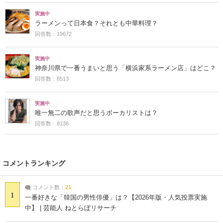
実施中
ラーメンって日本食？それとも中華料理？
回答数：19672
実施中
神奈川県で一番うまいと思う「横浜家系ラーメン店」はどこ？
回答数：8513
実施中
唯一無二の歌声だと思うボーカリストは？
回答数：8136
コメントランキング
コメント数：
21
1
一番好きな「韓国の男性俳優」は？【2026年版・人気投票実施
中】 | 芸能人 ねとらぼリサーチ