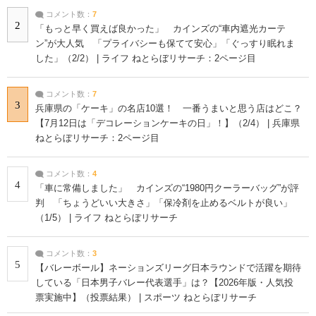
コメント数：
7
2
「もっと早く買えば良かった」 カインズの“車内遮光カーテ
ン”が大人気 「プライバシーも保てて安心」「ぐっすり眠れま
した」（2/2） | ライフ ねとらぼリサーチ：2ページ目
コメント数：
7
3
兵庫県の「ケーキ」の名店10選！ 一番うまいと思う店はどこ？
【7月12日は「デコレーションケーキの日」！】（2/4） | 兵庫県
ねとらぼリサーチ：2ページ目
コメント数：
4
4
「車に常備しました」 カインズの“1980円クーラーバッグ”が評
判 「ちょうどいい大きさ」「保冷剤を止めるベルトが良い」
（1/5） | ライフ ねとらぼリサーチ
コメント数：
3
5
【バレーボール】ネーションズリーグ日本ラウンドで活躍を期待
している「日本男子バレー代表選手」は？【2026年版・人気投
票実施中】（投票結果） | スポーツ ねとらぼリサーチ