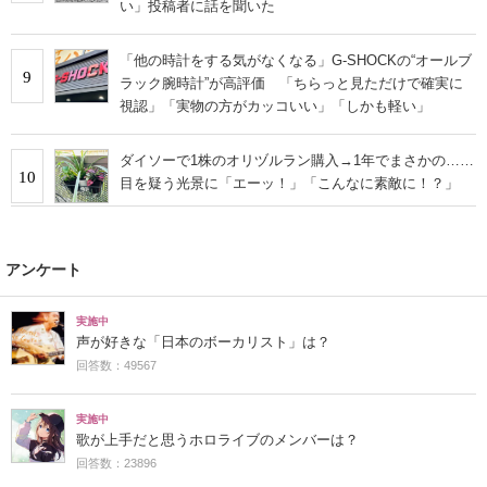
い」投稿者に話を聞いた
「他の時計をする気がなくなる」G-SHOCKの“オールブ
9
ラック腕時計”が高評価 「ちらっと見ただけで確実に
視認」「実物の方がカッコいい」「しかも軽い」
ダイソーで1株のオリヅルラン購入→1年でまさかの……
10
目を疑う光景に「エーッ！」「こんなに素敵に！？」
アンケート
実施中
声が好きな「日本のボーカリスト」は？
回答数：49567
実施中
歌が上手だと思うホロライブのメンバーは？
回答数：23896