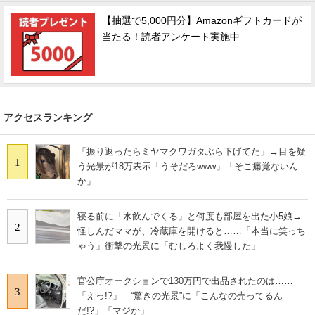
【抽選で5,000円分】Amazonギフトカードが
スマホと通信の最新トレンド
当たる！読者アンケート実施中
進化するPCとデバイスの未来
好きが集まる 比べて選べる
ビジネスと働き方のヒント
アクセスランキング
AI活用のいまが分かる
「振り返ったらミヤマクワガタぶら下げてた」→目を疑
1
う光景が18万表示「うそだろwww」「そこ痛覚ないん
企業ITのトレンドを詳説
か」
経営リーダーのコミュニティ
寝る前に「水飲んでくる」と何度も部屋を出た小5娘→
2
怪しんだママが、冷蔵庫を開けると……「本当に笑っち
マーケ×ITの今がよく分かる
ゃう」衝撃の光景に「むしろよく我慢した」
ITエンジニア向け専門サイト
官公庁オークションで130万円で出品されたのは……
3
「えっ!?」 “驚きの光景”に「こんなの売ってるん
企業向けIT製品の総合サイト
だ!?」「マジか」