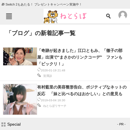
🎁 Switch 2もあたる！ プレゼントキャンペーン実施中！
ねとらぼメニュー
「ブログ」の新着記事一覧
TOP
ニュース
エンタメ
クイズ
「奇跡が起きました」江口ともみ、「徹子の部
グルメ
地域
屋」出演で“まさかのリンクコーデ” ファンも
「ビックリ！」
住まい
教育・育児
2026-01-19 21:48
宮澤諒
動物
リサーチ
有村藍里の美容整形告白、ポジティブなネットの
会員記事
反応 「妹と比べるのはおかしい」との意見も
2019-03-04 16:30
メディア
ねとらぼリサーチ
注目記事を集めた総合ページ
Special
- PR -
ITの今と未来を見通す