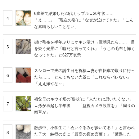
IT製品の技術・比較・事例
6歳差で結婚した20代カップル→20年後……
4
製造業のIT導入・活用を支援
「え……」 “現在の姿”に「なぜか泣けてきた」「こん
な素晴らしいことない」
モノづくり技術者専門サイト
掛け毛布を半年ぶりにオキシ漬け→翌朝見たら…… 目
エレクトロニクス専門サイト
5
を疑う光景に「嘘だと言ってくれ」「うちの毛布も怖く
なってきた」と627万表示
電子設計の基本と応用
スシローで夫の誕生日を祝福→妻が自転車で取りに行っ
エネルギーの専門メディア
6
たら…… とんでもない光景に「これならバレない」
「ええ嫁やな～」
建設×テクノロジーの最前線
ちょっと気になるネットの話題
祖父母のキウイ畑の“惨状”に「人だとは思いたくない」
7
→孫が再起し半年後……「監視カメラ設置を」「周りの
雑草が」
散歩中、小学生に「ぬいぐるみが歩いてる！」と言われ
8
た子犬 納得の姿に「最高の褒め言葉！」「遭遇した