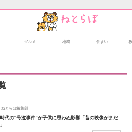
グルメ
地域
住まい
と未来を見通す
スマホと通信の最新トレンド
進化するPCとデ
のいまが分かる
企業ITのトレンドを詳説
経営リーダーの
覧
ねとらぼ編集部
T製品の総合サイト
IT製品の技術・比較・事例
製造業のIT導入
時代の“号泣事件”が子供に思わぬ影響「昔の映像がまだ
」