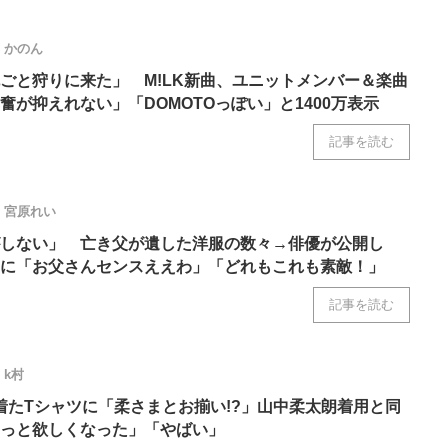
かのん
ごと狩りに来た」 M!LK新曲、ユニットメンバー＆楽曲
奮が抑えれない」「DOMOTOっぽい」と1400万表示
記事を読む
宮原れい
しない」 亡き父が遺した洋服の数々→俳優が公開し
”に「お父さんセンスええわ」「どれもこれも素敵！」
記事を読む
k村
が着たTシャツに「柔さまとお揃い!?」山中柔太朗着用と同
っと欲しくなった」「やばい」