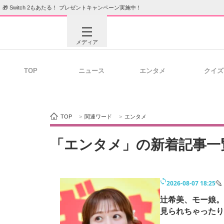
🎁 Switch 2もあたる！ プレゼントキャンペーン実施中！
メディア
TOP
ニュース
エンタメ
クイズ
注目記事を集めた総合ページ
ITの今
TOP
>
関連ワード
>
エンタメ
ビジネスと働き方のヒント
AI活用
「エンタメ」の新着記事一
2026-08-07 18:25
ITエンジニア向け専門サイト
企業向けI
辻希美、モー娘。
見られちゃったり