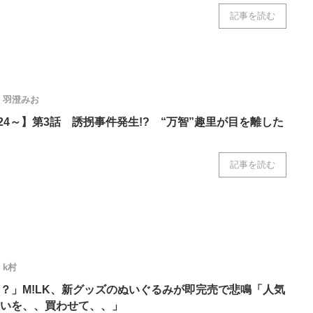
記事を読む
羽澄みお
24～】第3話 誘拐事件発生!? “万智”趣里が目を離した
記事を読む
k村
？」M!LK、新グッズのぬいぐるみが即完売で悲鳴「人気
いを、、買わせて、、」