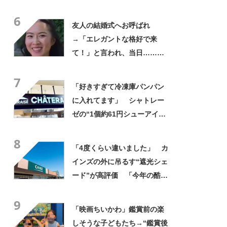
やん」「どうやって入った
6
の!?」
友人の結婚式へお呼ばれ
→「エレガントな格好で来
て！」と言われ、当日……ま
さかの参列姿に「いやすごお
7
おお！」「天才」【海外】
「好きすぎて冷凍庫パンパン
に入れてます」 シャトレー
ゼの“1個約61円シューアイ
ス”が好評 「生地とバニラア
8
イスの相性が◎」「家族も好
「4度くらい違いました」 カ
きで夏はストックしてる」
インズの外に吊るす“遮光シェ
ード”が高評価 「今年の酷暑
にも活躍」「風通しもよくし
9
っかり遮光」の声
「映画ちいかわ」鑑賞前の楽
しそうな子どもたち→“鑑賞後