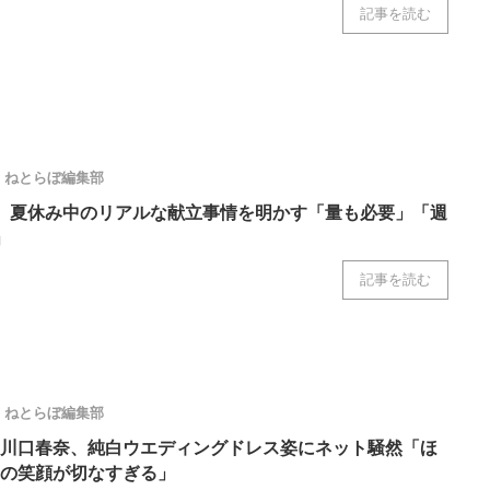
記事を読む
ニクス専門サイト
電子設計の基本と応用
エネルギーの専
ねとらぼ編集部
、夏休み中のリアルな献立事情を明かす「量も必要」「週
」
記事を読む
ねとらぼ編集部
川口春奈、純白ウエディングドレス姿にネット騒然「ほ
の笑顔が切なすぎる」