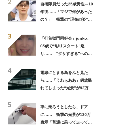
2
ってるの尊い！」
自衛隊員だった25歳男性→10
年後……「マジで何があった
の？」 衝撃の“現在の姿”が
180万再生「別人…？」「好
3
きに生きんしゃい」
「打首獄門同好会」junko、
65歳で“彫りスタート”巡
り…… “ダサすぎる”への持
論に反響「理由が素敵」「わ
4
たしもデビューしたい」
電線にとまる鳥をふと見た
ら……「うわぁああ」偶然撮
れてしまった“光景”が92万再
生「自然は過酷」
5
車に乗ろうとしたら、ドア
に…… 衝撃の光景が130万
表示「普通に乗って走ってた