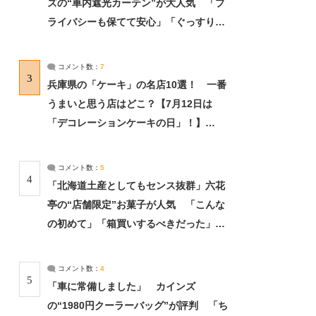
ズの“車内遮光カーテン”が大人気 「プ
ライバシーも保てて安心」「ぐっすり眠
れました」（2/2） | ライフ ねとらぼリ
サーチ：2ページ目
コメント数：
7
3
兵庫県の「ケーキ」の名店10選！ 一番
うまいと思う店はどこ？【7月12日は
「デコレーションケーキの日」！】
（2/4） | 兵庫県 ねとらぼリサーチ：2ペ
ージ目
コメント数：
5
4
「北海道土産としてもセンス抜群」六花
亭の“店舗限定”お菓子が人気 「こんな
の初めて」「箱買いするべきだった」
（1/2） | 北海道 ねとらぼリサーチ
コメント数：
4
5
「車に常備しました」 カインズ
の“1980円クーラーバッグ”が評判 「ち