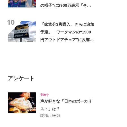
の様子”に2900万表示「そう
なるわなw」「分かるよ」
10
「いったい何が」
「家族分3脚購入、さらに追加
予定」 ワークマンの“1900
円アウトドアチェア”に反響
「90キロ級でも安心して座れ
た」「キャンプの1軍」の声
アンケート
実施中
声が好きな「日本のボーカリ
スト」は？
回答数：49465