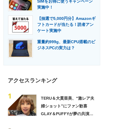
SIMをお得に使うキャンペーン
門メディア
建設×テクノロジーの最前線
実施中！
【抽選で5,000円分】Amazonギ
フトカードが当たる！読者アン
ケート実施中
重量約999g、最新CPU搭載のビ
ジネスPCの実力は？
アクセスランキング
1
TERU＆大貫亜美、“激レア夫
婦ショット”にファン歓喜
GLAY＆PUFFYが夢の共演
「旦那おるやん」「夫婦で写