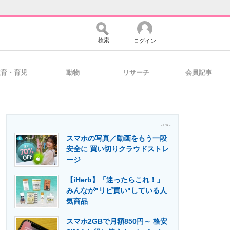
検索
ログイン
教育・育児
動物
リサーチ
会員記事
バイスの未来
好きが集まる 比べて選べる
- PR -
スマホの写真／動画をもう一段
コミュニティ
マーケ×ITの今がよく分かる
安全に 買い切りクラウドストレ
ージ
【iHerb】「迷ったらこれ！」
・活用を支援
みんなが"リピ買い"している人
気商品
スマホ2GBで月額850円～ 格安