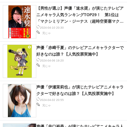
【男性が選ぶ】声優「速水奨」が演じたテレビア
ニメキャラ人気ランキングTOP29！ 第1位は
「マクシミリアン・ジーナス（超時空要塞マクロ
ス）」【2024年最新投票結果】
2024-04-10 20:30
兄じゃ
声優「赤﨑千夏」のテレビアニメキャラクターで
好きなのは誰？【人気投票実施中】
2024-04-06 19:20
兄じゃ
声優「伊瀬茉莉也」が演じたテレビアニメキャラ
クターで好きなのは誰？【人気投票実施中】
2024-04-02 20:55
兄じゃ
声優「井口裕香」が演じたテレビアニメキャラ人