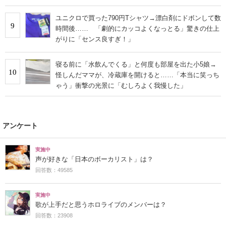
ユニクロで買った790円Tシャツ→漂白剤にドボンして数
9
時間後…… 「劇的にカッコよくなっとる」驚きの仕上
がりに「センス良すぎ！」
寝る前に「水飲んでくる」と何度も部屋を出た小5娘→
10
怪しんだママが、冷蔵庫を開けると……「本当に笑っち
ゃう」衝撃の光景に「むしろよく我慢した」
アンケート
実施中
声が好きな「日本のボーカリスト」は？
回答数：49585
実施中
歌が上手だと思うホロライブのメンバーは？
回答数：23908