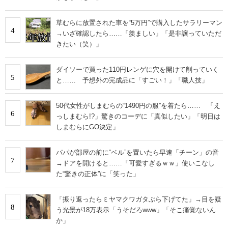
草むらに放置された車を“5万円”で購入したサラリーマン
4
→いざ確認したら……「羨ましい」「是非譲っていただ
きたい（笑）」
ダイソーで買った110円レンゲに穴を開けて削っていく
5
と…… 予想外の完成品に「すごい！」「職人技」
50代女性がしまむらの“1490円の服”を着たら…… 「え
6
っしまむら!?」驚きのコーデに「真似したい」「明日は
しまむらにGO決定」
パパが部屋の前に“ベル”を置いたら早速「チーン」の音
7
→ドアを開けると……「可愛すぎるｗｗ」使いこなし
た“驚きの正体”に「笑った」
「振り返ったらミヤマクワガタぶら下げてた」→目を疑
8
う光景が18万表示「うそだろwww」「そこ痛覚ないん
か」