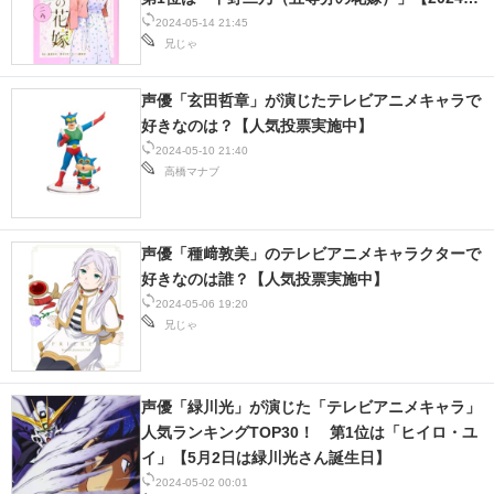
最新投票結果】
2024-05-14 21:45
兄じゃ
声優「玄田哲章」が演じたテレビアニメキャラで
好きなのは？【人気投票実施中】
2024-05-10 21:40
高橋マナブ
声優「種﨑敦美」のテレビアニメキャラクターで
好きなのは誰？【人気投票実施中】
2024-05-06 19:20
兄じゃ
声優「緑川光」が演じた「テレビアニメキャラ」
人気ランキングTOP30！ 第1位は「ヒイロ・ユ
イ」【5月2日は緑川光さん誕生日】
2024-05-02 00:01