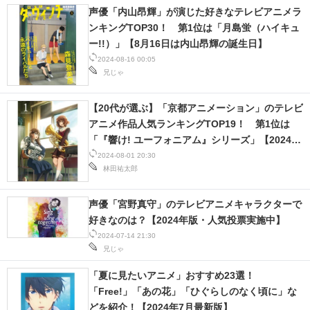
声優「内山昂輝」が演じた好きなテレビアニメラ
ンキングTOP30！ 第1位は「月島蛍（ハイキュ
ー!!）」【8月16日は内山昂輝の誕生日】
2024-08-16 00:05
兄じゃ
【20代が選ぶ】「京都アニメーション」のテレビ
アニメ作品人気ランキングTOP19！ 第1位は
「『響け! ユーフォニアム』シリーズ」【2024年
最新投票結果】
2024-08-01 20:30
林田祐太郎
声優「宮野真守」のテレビアニメキャラクターで
好きなのは？【2024年版・人気投票実施中】
2024-07-14 21:30
兄じゃ
「夏に見たいアニメ」おすすめ23選！
「Free!」「あの花」「ひぐらしのなく頃に」な
どを紹介！【2024年7月最新版】