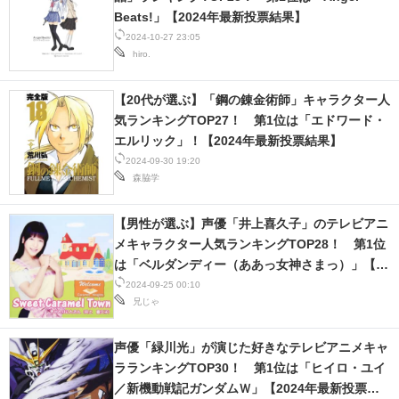
IT製品の技術・比較・事例
Beats!」【2024年最新投票結果】
2024-10-27 23:05
製造業のIT導入・活用を支援
hiro.
モノづくり技術者専門サイト
【20代が選ぶ】「鋼の錬金術師」キャラクター人
気ランキングTOP27！ 第1位は「エドワード・
エレクトロニクス専門サイト
エルリック」！【2024年最新投票結果】
2024-09-30 19:20
電子設計の基本と応用
森脇学
エネルギーの専門メディア
【男性が選ぶ】声優「井上喜久子」のテレビアニ
メキャラクター人気ランキングTOP28！ 第1位
建設×テクノロジーの最前線
は「ベルダンディー（ああっ女神さまっ）」【9
ちょっと気になるネットの話題
月25日は井上喜久子の誕生日】
2024-09-25 00:10
兄じゃ
声優「緑川光」が演じた好きなテレビアニメキャ
ラランキングTOP30！ 第1位は「ヒイロ・ユイ
／新機動戦記ガンダムＷ」【2024年最新投票結