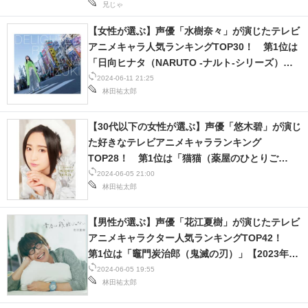
兄じゃ
【女性が選ぶ】声優「水樹奈々」が演じたテレビ
アニメキャラ人気ランキングTOP30！ 第1位は
「日向ヒナタ（NARUTO -ナルト-シリーズ）」
【2024年最新投票結果】
2024-06-11 21:25
林田祐太郎
【30代以下の女性が選ぶ】声優「悠木碧」が演じ
た好きなテレビアニメキャラランキング
TOP28！ 第1位は「猫猫（薬屋のひとりご
と）」【2023年最新投票結果】
2024-06-05 21:00
林田祐太郎
【男性が選ぶ】声優「花江夏樹」が演じたテレビ
アニメキャラクター人気ランキングTOP42！
第1位は「竈門炭治郎（鬼滅の刃）」【2023年最
新投票結果】
2024-06-05 19:55
林田祐太郎