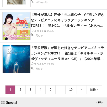
林田祐太郎
【男性が選ぶ】声優「井上喜久子」が演じた好き
なテレビアニメのキャラクターランキング
TOP28！ 第1位は「ベルダンディー（ああっ女
神さまっ）」【2024年最新投票結果】
2024-03-12 20:05
兄じゃ
「羽多野渉」が演じた好きなテレビアニメキャラ
ランキングTOP23！ 第1位は「ギオルギー・ポ
ポヴィッチ（ユーリ!!! on ICE）」【2024年最新
投票結果】
2024-03-07 21:25
兄じゃ
1
2
3
4
5
10
»
最後 »
Special
- PR -