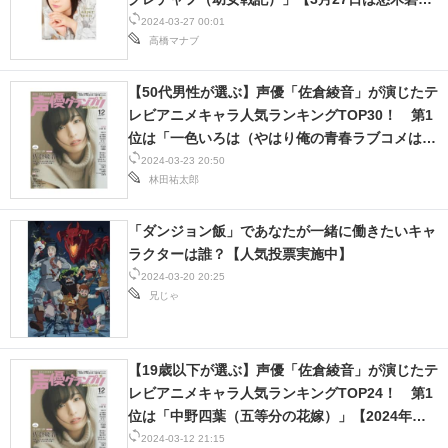
ん誕生日】
2024-03-27 00:01
高橋マナブ
【50代男性が選ぶ】声優「佐倉綾音」が演じたテ
レビアニメキャラ人気ランキングTOP30！ 第1
位は「一色いろは（やはり俺の青春ラブコメはま
ちがっている。シリーズ）」【2024年最新投票
2024-03-23 20:50
林田祐太郎
結果】
「ダンジョン飯」であなたが一緒に働きたいキャ
ラクターは誰？【人気投票実施中】
2024-03-20 20:25
兄じゃ
【19歳以下が選ぶ】声優「佐倉綾音」が演じたテ
レビアニメキャラ人気ランキングTOP24！ 第1
位は「中野四葉（五等分の花嫁）」【2024年最
新投票結果】
2024-03-12 21:15