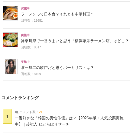
実施中
ラーメンって日本食？それとも中華料理？
回答数：19681
実施中
神奈川県で一番うまいと思う「横浜家系ラーメン店」はどこ？
回答数：8517
実施中
唯一無二の歌声だと思うボーカリストは？
回答数：8169
コメントランキング
コメント数：
21
1
一番好きな「韓国の男性俳優」は？【2026年版・人気投票実施
中】 | 芸能人 ねとらぼリサーチ