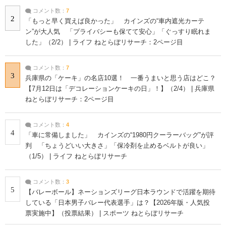
コメント数：
7
2
「もっと早く買えば良かった」 カインズの“車内遮光カーテ
ン”が大人気 「プライバシーも保てて安心」「ぐっすり眠れま
した」（2/2） | ライフ ねとらぼリサーチ：2ページ目
コメント数：
7
3
兵庫県の「ケーキ」の名店10選！ 一番うまいと思う店はどこ？
【7月12日は「デコレーションケーキの日」！】（2/4） | 兵庫県
ねとらぼリサーチ：2ページ目
コメント数：
4
4
「車に常備しました」 カインズの“1980円クーラーバッグ”が評
判 「ちょうどいい大きさ」「保冷剤を止めるベルトが良い」
（1/5） | ライフ ねとらぼリサーチ
コメント数：
3
5
【バレーボール】ネーションズリーグ日本ラウンドで活躍を期待
している「日本男子バレー代表選手」は？【2026年版・人気投
票実施中】（投票結果） | スポーツ ねとらぼリサーチ