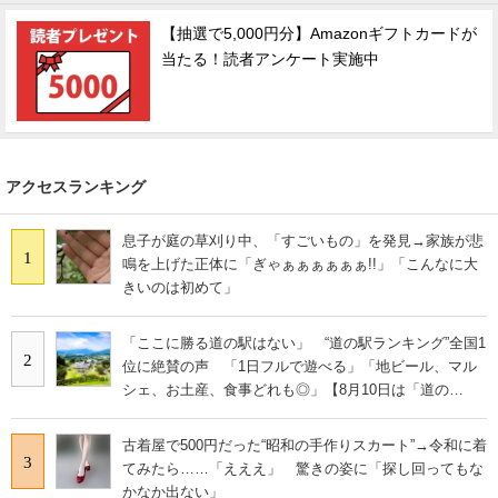
【抽選で5,000円分】Amazonギフトカードが
当たる！読者アンケート実施中
アクセスランキング
息子が庭の草刈り中、「すごいもの」を発見→家族が悲
1
鳴を上げた正体に「ぎゃぁぁぁぁぁぁ!!」「こんなに大
きいのは初めて」
「ここに勝る道の駅はない」 “道の駅ランキング”全国1
2
位に絶賛の声 「1日フルで遊べる」「地ビール、マル
シェ、お土産、食事どれも◎」【8月10日は「道の
日」！】
古着屋で500円だった“昭和の手作りスカート”→令和に着
3
てみたら……「えええ」 驚きの姿に「探し回ってもな
かなか出ない」