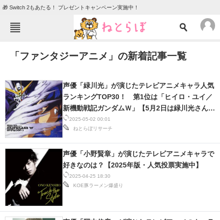
🎁 Switch 2もあたる！ プレゼントキャンペーン実施中！
ねとらぼメニュー
「ファンタジーアニメ」の新着記事一覧
TOP
ニュース
エンタメ
クイズ
声優「緑川光」が演じたテレビアニメキャラ人気
グルメ
地域
ランキングTOP30！ 第1位は「ヒイロ・ユイ／
新機動戦記ガンダムＷ」【5月2日は緑川光さんの
住まい
教育・育児
誕生日】
2025-05-02 00:01
ねとらぼリサーチ
動物
リサーチ
会員記事
声優「小野賢章」が演じたテレビアニメキャラで
好きなのは？【2025年版・人気投票実施中】
2025-04-25 18:30
メディア
KOE豚ラーメン爆盛り
注目記事を集めた総合ページ
ITの今と未来を見通す