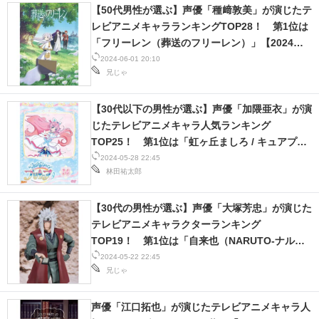
【50代男性が選ぶ】声優「種﨑敦美」が演じたテ
レビアニメキャラランキングTOP28！ 第1位は
「フリーレン（葬送のフリーレン）」【2024年
最新投票結果】
2024-06-01 20:10
兄じゃ
【30代以下の男性が選ぶ】声優「加隈亜衣」が演
じたテレビアニメキャラ人気ランキング
TOP25！ 第1位は「虹ヶ丘ましろ / キュアプリ
ズム」【2024年最新投票結果】
2024-05-28 22:45
林田祐太郎
【30代の男性が選ぶ】声優「大塚芳忠」が演じた
テレビアニメキャラクターランキング
TOP19！ 第1位は「自来也（NARUTO-ナル
ト-）」と「チボデー・クロケット（機動武闘伝G
2024-05-22 22:45
兄じゃ
ガンダム）」【2024年最新投票結果】
声優「江口拓也」が演じたテレビアニメキャラ人