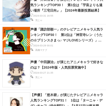
気ランキングTOP30！ 第1位は「宇宙よりも遠
い場所『三宅日向』」【2024年最新投票結果】
2024-03-31 16:55
兄じゃ
声優「諏訪部順一」のテレビアニメキャラ人気ラ
ンキングTOP30！ 第1位は「神宮寺レン（うた
の☆プリンスさまっ♪ マジLOVEシリーズ）」【3
月29日は諏訪部順一さん誕生日】
2024-03-29 00:01
高橋マナブ
声優「中田譲治」が演じたアニメキャラで好きな
のは？【2024年版・人気投票実施中】
2024-03-27 21:35
兄じゃ
【声優】「悠木碧」が演じたテレビアニメキャラ
人気ランキングTOP31！ 1位は「ターニャ・デ
グレチャフ（幼女戦記）」【3月27日は悠木碧さ