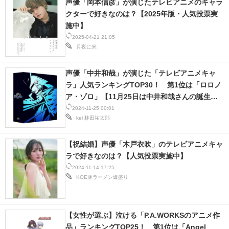
声優「岡本信彦」が演じたテレビアニメのキャラ
クターで好きなのは？【2025年版・人気投票実
スマホと通信の最新トレンド
施中】
2025-04-21 21:05
進化するPCとデバイスの未来
月夜に米
好きが集まる 比べて選べる
声優「中井和哉」が演じた「テレビアニメキャ
ビジネスと働き方のヒント
ラ」人気ランキングTOP30！ 第1位は「ロロノ
ア・ゾロ」【11月25日は中井和哉さんの誕生
AI活用のいまが分かる
日】
2024-11-25 00:01
kei
林田祐太郎
企業ITのトレンドを詳説
【祝結婚】声優「木戸衣吹」のテレビアニメキャ
経営リーダーのコミュニティ
ラで好きなのは？【人気投票実施中】
2024-11-14 17:25
マーケ×ITの今がよく分かる
KOE豚ラーメン爆盛り
ITエンジニア向け専門サイト
【女性が選ぶ】泣ける「P.A.WORKSのアニメ作
企業向けIT製品の総合サイト
品」ランキングTOP25！ 第1位は「Angel