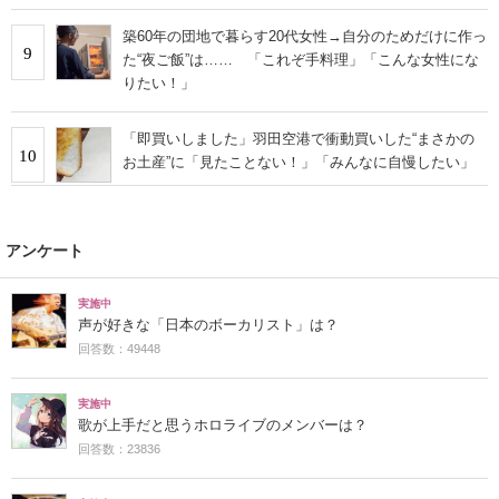
築60年の団地で暮らす20代女性→自分のためだけに作っ
9
た“夜ご飯”は…… 「これぞ手料理」「こんな女性にな
りたい！」
「即買いしました」羽田空港で衝動買いした“まさかの
10
お土産”に「見たことない！」「みんなに自慢したい」
アンケート
実施中
声が好きな「日本のボーカリスト」は？
回答数：49448
実施中
歌が上手だと思うホロライブのメンバーは？
回答数：23836