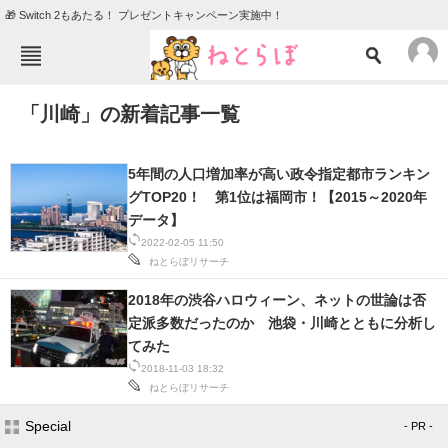
🎁 Switch 2もあたる！ プレゼントキャンペーン実施中！
ねとらぼメニュー
「川崎」の新着記事一覧
TOP
ニュース
エンタメ
クイズ
5年間の人口増加率が高い政令指定都市ランキン
グルメ
地域
グTOP20！ 第1位は福岡市！【2015～2020年
データ】
住まい
教育・育児
2022-02-05 11:50
ねとらぼリサーチ
動物
リサーチ
2018年の渋谷ハロウィーン、ネットの世論は否
会員記事
定派多数だったのか 池袋・川崎とともに分析し
てみた
メディア
2018-11-03 18:32
ねとらぼリサーチ
注目記事を集めた総合ページ
Special
- PR -
ITの今と未来を見通す