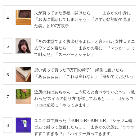
IT製品の技術・比較・事例
夫が買ってきた赤福→開けたら…… まさかの中身に
4
製造業のIT導入・活用を支援
「お店に電話してしまいそう」「さすがに初めて見まし
た笑」と107万表示
モノづくり技術者専門サイト
「その体型でよく脚出せるよね」と言われた女性→ミニ
エレクトロニクス専門サイト
5
丈ワンピを着たら…… まさかの姿に「『マジか！』っ
て叫んだ」「スーパーオシャレ」
電子設計の基本と応用
思い切って買った“6万円の椅子”→縁側に置いたら……
エネルギーの専門メディア
6
「あぁぁぁぁ」「これは座れない」「諦めてください」
建設×テクノロジーの最前線
近所のおばあちゃん「こう切ると食べやすいよ〜」→教
7
わった“スイカの切り方”を試してみると…… 目からウ
ちょっと気になるネットの話題
ロコの光景に「やってみます」
ユニクロで買った『HUNTER×HUNTER』Tシャツ→輪
8
ゴムで縛って放置したら…… まさかの光景に「すすす
すすごすぎる!!!」「ハイター買ってきます」