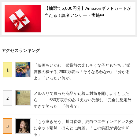
【抽選で5,000円分】Amazonギフトカードが
スマホと通信の最新トレンド
当たる！読者アンケート実施中
進化するPCとデバイスの未来
好きが集まる 比べて選べる
アクセスランキング
ビジネスと働き方のヒント
AI活用のいまが分かる
「映画ちいかわ」鑑賞前の楽しそうな子どもたち→“鑑
1
賞後の様子”に2900万表示「そうなるわなw」「分かる
企業ITのトレンドを詳説
よ」「いったい何が」
経営リーダーのコミュニティ
メルカリで買った商品が到着→封筒を開けようとした
2
ら…… 650万表示のありえない光景に「完全に想定外
マーケ×ITの今がよく分かる
すぎて笑った」「何者？」
ITエンジニア向け専門サイト
「もう泣きそう」川口春奈、純白ウエディングドレス姿
3
にネット騒然「ほんとに綺麗」「この笑顔が切なすぎ
企業向けIT製品の総合サイト
る」