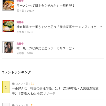
実施中
ラーメンって日本食？それとも中華料理？
回答数：19637
実施中
神奈川県で一番うまいと思う「横浜家系ラーメン店」はどこ？
回答数：8504
実施中
唯一無二の歌声だと思うボーカリストは？
回答数：8076
コメントランキング
コメント数：
21
1
一番好きな「韓国の男性俳優」は？【2026年版・人気投票実施
中】 | 芸能人 ねとらぼリサーチ
コメント数：
7