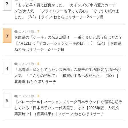
2
「もっと早く買えば良かった」 カインズの“車内遮光カーテ
ン”が大人気 「プライバシーも保てて安心」「ぐっすり眠れま
した」（2/2） | ライフ ねとらぼリサーチ：2ページ目
コメント数：
7
3
兵庫県の「ケーキ」の名店10選！ 一番うまいと思う店はどこ？
【7月12日は「デコレーションケーキの日」！】（2/4） | 兵庫県
ねとらぼリサーチ：2ページ目
コメント数：
5
4
「北海道土産としてもセンス抜群」六花亭の“店舗限定”お菓子が
人気 「こんなの初めて」「箱買いするべきだった」（1/2） |
北海道 ねとらぼリサーチ
コメント数：
3
5
【バレーボール】ネーションズリーグ日本ラウンドで活躍を期待
している「日本男子バレー代表選手」は？【2026年版・人気投
票実施中】（投票結果） | スポーツ ねとらぼリサーチ