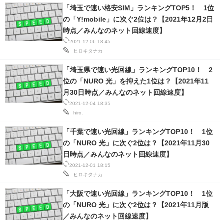
「埼玉で速い格安SIM」ランキングTOP5！ 1位
スマホと通信の最新トレンド
の「Y!mobile」に次ぐ2位は？【2021年12月2日
時点／みんなのネット回線速度】
進化するPCとデバイスの未来
2021-12-06 18:45
ヒロキタナカ
好きが集まる 比べて選べる
「埼玉県で速い光回線」ランキングTOP10！ 2
ビジネスと働き方のヒント
位の「NURO 光」を抑えた1位は？【2021年11
月30日時点／みんなのネット回線速度】
AI活用のいまが分かる
2021-12-04 18:35
hiro.
企業ITのトレンドを詳説
「千葉で速い光回線」ランキングTOP10！ 1位
の「NURO 光」に次ぐ2位は？【2021年11月30
経営リーダーのコミュニティ
日時点／みんなのネット回線速度】
マーケ×ITの今がよく分かる
2021-12-01 18:15
ヒロキタナカ
ITエンジニア向け専門サイト
「大阪で速い光回線」ランキングTOP10！ 1位
の「NURO 光」に次ぐ2位は？【2021年11月版
企業向けIT製品の総合サイト
／みんなのネット回線速度】