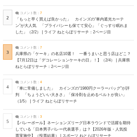
コメント数：
7
2
「もっと早く買えば良かった」 カインズの“車内遮光カーテ
ン”が大人気 「プライバシーも保てて安心」「ぐっすり眠れま
した」（2/2） | ライフ ねとらぼリサーチ：2ページ目
コメント数：
7
3
兵庫県の「ケーキ」の名店10選！ 一番うまいと思う店はどこ？
【7月12日は「デコレーションケーキの日」！】（2/4） | 兵庫県
ねとらぼリサーチ：2ページ目
コメント数：
4
4
「車に常備しました」 カインズの“1980円クーラーバッグ”が評
判 「ちょうどいい大きさ」「保冷剤を止めるベルトが良い」
（1/5） | ライフ ねとらぼリサーチ
コメント数：
3
5
【バレーボール】ネーションズリーグ日本ラウンドで活躍を期待
している「日本男子バレー代表選手」は？【2026年版・人気投
票実施中】（投票結果） | スポーツ ねとらぼリサーチ