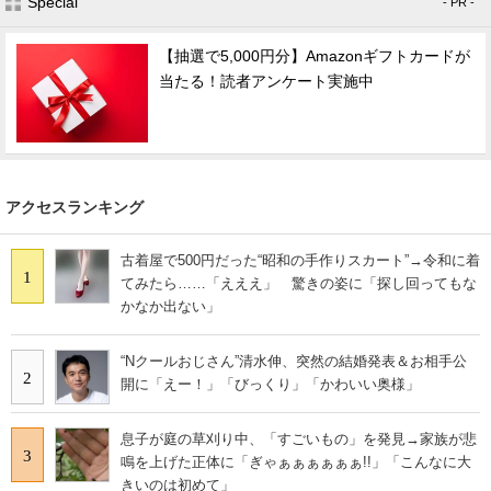
Special
- PR -
【抽選で5,000円分】Amazonギフトカードが
当たる！読者アンケート実施中
アクセスランキング
古着屋で500円だった“昭和の手作りスカート”→令和に着
1
てみたら……「えええ」 驚きの姿に「探し回ってもな
かなか出ない」
“Nクールおじさん”清水伸、突然の結婚発表＆お相手公
2
開に「えー！」「びっくり」「かわいい奥様」
息子が庭の草刈り中、「すごいもの」を発見→家族が悲
3
鳴を上げた正体に「ぎゃぁぁぁぁぁぁ!!」「こんなに大
きいのは初めて」