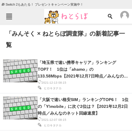
🎁 Switch 2もあたる！ プレゼントキャンペーン実施中！
ねとらぼメニュー
「みんそく × ねとらぼ調査隊」の新着記事一
TOP
ニュース
覧
エンタメ
クイズ
グルメ
地域
「埼玉県で速い携帯キャリア」ランキング
住まい
教育・育児
TOP7！ 1位は「ahamo」の
133.58Mbps【2021年12月7日時点／みんなのネ
動物
リサーチ
ット回線速度】
2021-12-13 08:15
ヒロキタナカ
会員記事
「大阪で速い格安SIM」ランキングTOP6！ 1位
の「Y!mobile」に次ぐ2位は？【2021年12月2日
メディア
時点／みんなのネット回線速度】
注目記事を集めた総合ページ
2021-12-07 08:15
ヒロキタナカ
ITの今と未来を見通す