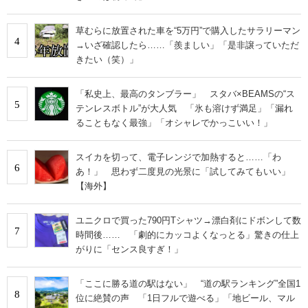
草むらに放置された車を“5万円”で購入したサラリーマン
4
→いざ確認したら……「羨ましい」「是非譲っていただ
きたい（笑）」
「私史上、最高のタンブラー」 スタバ×BEAMSの“ス
5
テンレスボトル”が大人気 「氷も溶けず満足」「漏れ
ることもなく最強」「オシャレでかっこいい！」
スイカを切って、電子レンジで加熱すると……「わ
6
あ！」 思わず二度見の光景に「試してみてもいい」
【海外】
ユニクロで買った790円Tシャツ→漂白剤にドボンして数
7
時間後…… 「劇的にカッコよくなっとる」驚きの仕上
がりに「センス良すぎ！」
「ここに勝る道の駅はない」 “道の駅ランキング”全国1
8
位に絶賛の声 「1日フルで遊べる」「地ビール、マル