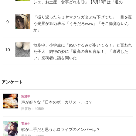
シェ、お土産、食事どれも◎」【8月10日は「道の
日」！】
「振り返ったらミヤマクワガタぶら下げてた」→目を疑
9
う光景が18万表示「うそだろwww」「そこ痛覚ないん
か」
散歩中、小学生に「ぬいぐるみが歩いてる！」と言われ
10
た子犬 納得の姿に「最高の褒め言葉！」「遭遇した
い」投稿者に話を聞いた
アンケート
実施中
声が好きな「日本のボーカリスト」は？
回答数：49589
実施中
歌が上手だと思うホロライブのメンバーは？