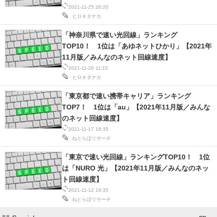
2021-11-25 20:20
IT製品の技術・比較・事例
ヒロキタナカ
製造業のIT導入・活用を支援
「神奈川県で速い光回線」ランキング
TOP10！ 1位は「あゆネットひかり」【2021年
モノづくり技術者専門サイト
11月版／みんなのネット回線速度】
2021-11-20 11:15
エレクトロニクス専門サイト
ヒロキタナカ
電子設計の基本と応用
「東京都で速い携帯キャリア」ランキング
TOP7！ 1位は「au」【2021年11月版／みんな
エネルギーの専門メディア
のネット回線速度】
2021-11-17 18:35
建設×テクノロジーの最前線
ねとらぼリサーチ
ちょっと気になるネットの話題
「東京で速い光回線」ランキングTOP10！ 1位
は「NURO 光」【2021年11月版／みんなのネッ
ト回線速度】
2021-11-12 18:35
ねとらぼリサーチ