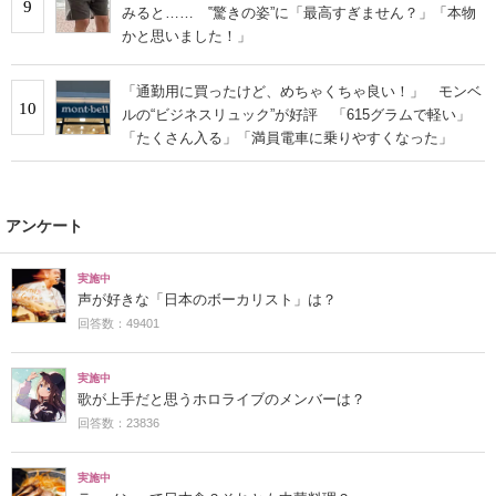
9
みると…… ‟驚きの姿”に「最高すぎません？」「本物
かと思いました！」
「通勤用に買ったけど、めちゃくちゃ良い！」 モンベ
10
ルの“ビジネスリュック”が好評 「615グラムで軽い」
「たくさん入る」「満員電車に乗りやすくなった」
アンケート
実施中
声が好きな「日本のボーカリスト」は？
回答数：49401
実施中
歌が上手だと思うホロライブのメンバーは？
回答数：23836
実施中