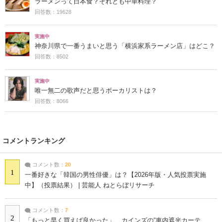
ラーメンって日本食？それとも中華料理？
回答数：19628
実施中
神奈川県で一番うまいと思う「横浜家系ラーメン店」はどこ？
回答数：8502
実施中
唯一無二の歌声だと思うボーカリストは？
回答数：8066
コメントランキング
コメント数：
20
1
一番好きな「韓国の男性俳優」は？【2026年版・人気投票実施
中】（投票結果） | 芸能人 ねとらぼリサーチ
コメント数：
7
2
「もっと早く買えば良かった」 カインズの“車内遮光カーテ