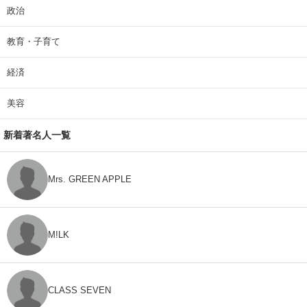
政治
教育・子育て
経済
美容
新着著名人一覧
Mrs. GREEN APPLE
M!LK
CLASS SEVEN