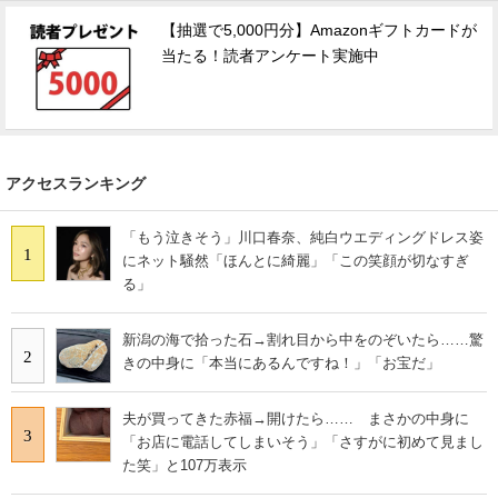
【抽選で5,000円分】Amazonギフトカードが
スマホと通信の最新トレンド
当たる！読者アンケート実施中
進化するPCとデバイスの未来
好きが集まる 比べて選べる
アクセスランキング
ビジネスと働き方のヒント
AI活用のいまが分かる
「もう泣きそう」川口春奈、純白ウエディングドレス姿
1
にネット騒然「ほんとに綺麗」「この笑顔が切なすぎ
企業ITのトレンドを詳説
る」
経営リーダーのコミュニティ
新潟の海で拾った石→割れ目から中をのぞいたら……驚
2
きの中身に「本当にあるんですね！」「お宝だ」
マーケ×ITの今がよく分かる
夫が買ってきた赤福→開けたら…… まさかの中身に
ITエンジニア向け専門サイト
3
「お店に電話してしまいそう」「さすがに初めて見まし
た笑」と107万表示
企業向けIT製品の総合サイト