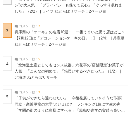
ン”が大人気 「プライバシーも保てて安心」「ぐっすり眠れま
した」（2/2） | ライフ ねとらぼリサーチ：2ページ目
コメント数：
7
3
兵庫県の「ケーキ」の名店10選！ 一番うまいと思う店はどこ？
【7月12日は「デコレーションケーキの日」！】（2/4） | 兵庫県
ねとらぼリサーチ：2ページ目
コメント数：
5
4
「北海道土産としてもセンス抜群」六花亭の“店舗限定”お菓子が
人気 「こんなの初めて」「箱買いするべきだった」（1/2） |
北海道 ねとらぼリサーチ
コメント数：
3
5
「子供ができたら通わせたい」 今後発展していきそうな“関関
同立・産近甲龍の大学”といえば？ ランキング1位に学生の声
「学問の街のように多様に学べる」「就職や進学の実績も高い」
| 大学 ねとらぼリサーチ