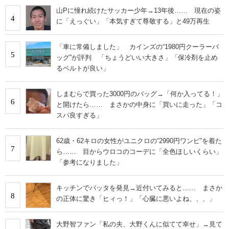
IT製品の技術・比較・事例
山Pに憧れ続けたサッカー少年→13年後…… 現在の姿
4
に「えっぐい」「本気すぎて尊敬する」と49万再生
製造業のIT導入・活用を支援
「車に常備しました」 カインズの“1980円クーラーバ
モノづくり技術者専門サイト
5
ッグ”が評判 「ちょうどいい大きさ」「保冷剤を止め
るベルトが良い」
エレクトロニクス専門サイト
しまむらで買った3000円のバッグ→「何か入ってる！」
電子設計の基本と応用
6
と開けたら…… まさかの中身に「買いに走った」「コ
スパ良すぎる」
エネルギーの専門メディア
建設×テクノロジーの最前線
62歳・62キロの女性がユニクロの“2990円ワンピ”を着た
7
ら…… 目からウロコのコーデに「全色ほしいくらい」
「参考になりました」
ちょっと気になるネットの話題
キッチンでバッタを発見→近付いてみると…… まさか
8
の正体に驚き「ヒィっ！」「心臓に悪いよね、、、」
大野智ファン「私の夫、大野くんに似てて幸せ」→見て