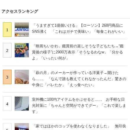
スマホと通信の最新トレンド
アクセスランキング
進化するPCとデバイスの未来
「うますぎて1億個いける」【ローソン】268円商品に
1
SNS沸く 「これはガチで美味い」「毎食これがいい」
好きが集まる 比べて選べる
「映画ちいかわ」鑑賞前の楽しそうな子どもたち→“鑑
ビジネスと働き方のヒント
2
賞後の様子”に2900万表示「そうなるわなw」「分かる
よ」「いったい何が」
AI活用のいまが分かる
企業ITのトレンドを詳説
「萩の月」のメーカーが作っている洋菓子→開けた
3
ら…… 「なんで誰も教えてくれなかったんだ」驚きの
中身に「バレたか」「えっ食べたい」
経営リーダーのコミュニティ
マーケ×ITの今がよく分かる
室外機に100均アイテムをかぶせると…… お手軽な日
4
光対策に「ちゃんと空間ができてグー」「これで楽しま
ITエンジニア向け専門サイト
す」
企業向けIT製品の総合サイト
「家ではほかのコップを使わなくなりました」 無印良