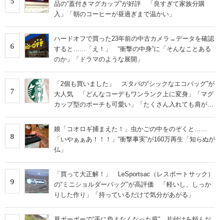
5
品の“蓋付きマグカップ”が好評 「良すぎて家族分購
IT製品の技術・比較・事例
入」「朝のコーヒーが昼過ぎまで温かい」
製造業のIT導入・活用を支援
ハードオフで買った23年前の中古カメラ→データを確認
6
すると……「え！」 “衝撃の中身”に「そんなことある
モノづくり技術者専門サイト
のか」「ドラマのような展開」
エレクトロニクス専門サイト
「2個も買いました」 スタバの“シックなエコバッグ”が
7
電子設計の基本と応用
大人気 「どんなコーデもワンランク上に変身」「マグ
カップ型のポーチも可愛い」「たくさん入れても肩が痛
エネルギーの専門メディア
くならない」
娘「コオロギ捕まえた！」虫かごの中をのぞくと……
建設×テクノロジーの最前線
8
「いやぁぁあ！！！」“衝撃事実”が160万再生「知らぬが
仏」
ちょっと気になるネットの話題
「買って大正解！」 LeSportsac（レスポートサック）
9
の“ミニショルダーバッグ”が高評価 「軽いし、しっか
りした作り」「持っているだけで気分があがる」
草ボーボーで“手に負えなくなった庭”→片付けを頼んだ