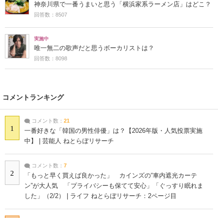
神奈川県で一番うまいと思う「横浜家系ラーメン店」はどこ？
回答数：8507
実施中
唯一無二の歌声だと思うボーカリストは？
回答数：8098
コメントランキング
コメント数：
21
1
一番好きな「韓国の男性俳優」は？【2026年版・人気投票実施
中】 | 芸能人 ねとらぼリサーチ
コメント数：
7
2
「もっと早く買えば良かった」 カインズの“車内遮光カーテ
ン”が大人気 「プライバシーも保てて安心」「ぐっすり眠れま
した」（2/2） | ライフ ねとらぼリサーチ：2ページ目