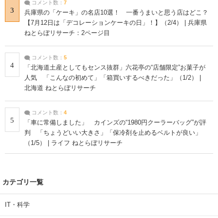
コメント数：
7
3
兵庫県の「ケーキ」の名店10選！ 一番うまいと思う店はどこ？
【7月12日は「デコレーションケーキの日」！】（2/4） | 兵庫県
ねとらぼリサーチ：2ページ目
コメント数：
5
4
「北海道土産としてもセンス抜群」六花亭の“店舗限定”お菓子が
人気 「こんなの初めて」「箱買いするべきだった」（1/2） |
北海道 ねとらぼリサーチ
コメント数：
4
5
「車に常備しました」 カインズの“1980円クーラーバッグ”が評
判 「ちょうどいい大きさ」「保冷剤を止めるベルトが良い」
（1/5） | ライフ ねとらぼリサーチ
カテゴリ一覧
IT・科学