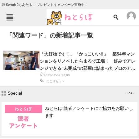
🎁 Switch 2もあたる！ プレゼントキャンペーン実施中！
ねとらぼメニュー
「関連ワード」の新着記事一覧
TOP
ニュース
エンタメ
クイズ
「大好物です！」「かっこいい!!」 築54年マン
グルメ
地域
ションをリノベしたらまるで工場！ 好みでアレ
ンジできる“未完成”の部屋に詰まったプロのアイ
住まい
教育・育児
デアが凄い！
2025-12-02 22:00
ねこリセット
動物
リサーチ
Special
- PR -
会員記事
ねとらぼ 読者アンケートにご協力をお願いし
メディア
ます
注目記事を集めた総合ページ
ITの今と未来を見通す