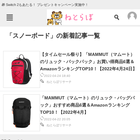
🎁 Switch 2もあたる！ プレゼントキャンペーン実施中！
ねとらぼメニュー
「スノーボード」の新着記事一覧
TOP
ニュース
エンタメ
クイズ
【タイムセール祭り】「MAMMUT（マムート）
グルメ
地域
のリュック・バックパック」お買い得商品6選＆
AmazonランキングTOP10！【2022年4月24日】
住まい
教育・育児
2022-04-24 18:40
ねとらぼリサーチ
動物
リサーチ
会員記事
「MAMMUT（マムート）のリュック・バッグパ
ック」おすすめ商品6選＆Amazonランキング
TOP10！【2022年4月】
メディア
2022-04-22 20:05
注目記事を集めた総合ページ
ねとらぼリサーチ
ITの今と未来を見通す