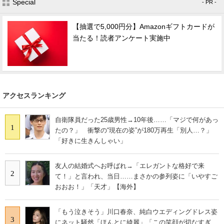
Special
- PR -
スマホと通信の最新トレンド
【抽選で5,000円分】Amazonギフトカードが
当たる！読者アンケート実施中
進化するPCとデバイスの未来
好きが集まる 比べて選べる
ビジネスと働き方のヒント
アクセスランキング
AI活用のいまが分かる
自衛隊員だった25歳男性→10年後……「マジで何があっ
企業ITのトレンドを詳説
1
たの？」 衝撃の“現在の姿”が180万再生「別人…？」
「好きに生きんしゃい」
経営リーダーのコミュニティ
友人の結婚式へお呼ばれ→「エレガントな格好で来
マーケ×ITの今がよく分かる
2
て！」と言われ、当日……まさかの参列姿に「いやすご
おおお！」「天才」【海外】
ITエンジニア向け専門サイト
企業向けIT製品の総合サイト
「もう泣きそう」川口春奈、純白ウエディングドレス姿
3
にネット騒然「ほんとに綺麗」「この笑顔が切なすぎ