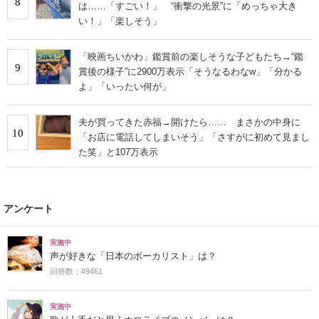
8
は……「すごい！」 “衝撃の光景”に「めっちゃ大き
い！」「楽しそう」
「映画ちいかわ」鑑賞前の楽しそうな子どもたち→“鑑
9
賞後の様子”に2900万表示「そうなるわなw」「分かる
よ」「いったい何が」
夫が買ってきた赤福→開けたら…… まさかの中身に
10
「お店に電話してしまいそう」「さすがに初めて見まし
た笑」と107万表示
アンケート
実施中
声が好きな「日本のボーカリスト」は？
回答数：49461
実施中