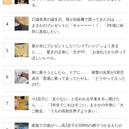
IT製品の技術・比較・事例
る」
製造業のIT導入・活用を支援
17歳長男の誕生日、母が自販機で買ってきたのは……
4
まさかのプレゼントに「キャーーー！！」「2年後に絶
モノづくり技術者専門サイト
対に真似したい」
エレクトロニクス専門サイト
妻が夫にプレゼントした“バンドTシャツ”→よく見る
5
と…… 驚きの正体に「天才!!!!」「お金払うから作って
電子設計の基本と応用
ほしいレベル」
エネルギーの専門メディア
車に乗ろうとしたら、ドアに…… 衝撃の光景が130万
6
表示「普通に乗って走ってたやん」「どうやって入った
建設×テクノロジーの最前線
の!?」
ちょっと気になるネットの話題
小1息子に「足りない」と言われる学童弁当→開けた
7
ら…… 「1年生でこれはすごい」まさかの中身に「大
ご馳走」「うちの高校生男子より多い」
家族で川遊びへ→高1息子が100均の網でつかまえたの