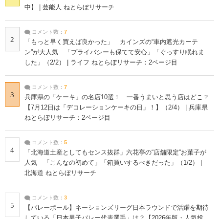
中】 | 芸能人 ねとらぼリサーチ
コメント数：
7
2
「もっと早く買えば良かった」 カインズの“車内遮光カーテ
ン”が大人気 「プライバシーも保てて安心」「ぐっすり眠れま
した」（2/2） | ライフ ねとらぼリサーチ：2ページ目
コメント数：
7
3
兵庫県の「ケーキ」の名店10選！ 一番うまいと思う店はどこ？
【7月12日は「デコレーションケーキの日」！】（2/4） | 兵庫県
ねとらぼリサーチ：2ページ目
コメント数：
5
4
「北海道土産としてもセンス抜群」六花亭の“店舗限定”お菓子が
人気 「こんなの初めて」「箱買いするべきだった」（1/2） |
北海道 ねとらぼリサーチ
コメント数：
3
5
【バレーボール】ネーションズリーグ日本ラウンドで活躍を期待
している「日本男子バレー代表選手」は？【2026年版・人気投