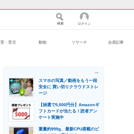
検索
ログイン
教育・育児
動物
リサーチ
会員記事
バイスの未来
好きが集まる 比べて選べる
- PR -
スマホの写真／動画をもう一段
コミュニティ
マーケ×ITの今がよく分かる
安全に 買い切りクラウドストレ
ージ
【抽選で5,000円分】Amazonギ
・活用を支援
フトカードが当たる！読者アン
ケート実施中
重量約999g、最新CPU搭載のビ