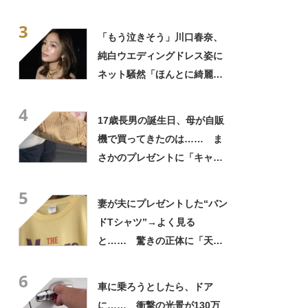
さかの参列姿に「いやすごお
3
おお！」「天才」【海外】
「もう泣きそう」川口春奈、
純白ウエディングドレス姿に
ネット騒然「ほんとに綺麗」
「この笑顔が切なすぎる」
4
17歳長男の誕生日、母が自販
機で買ってきたのは…… ま
さかのプレゼントに「キャー
ーー！！」「2年後に絶対に真
5
似したい」
妻が夫にプレゼントした“バン
ドTシャツ”→よく見る
と…… 驚きの正体に「天
才!!!!」「お金払うから作って
6
ほしいレベル」
車に乗ろうとしたら、ドア
に…… 衝撃の光景が130万