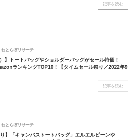
記事を読む
ニクス専門サイト
電子設計の基本と応用
エネルギーの専
ねとらぼリサーチ
アネロ）】トートバッグやショルダーバッグがセール特価！
azonランキングTOP10！【タイムセール祭り／2022年9
記事を読む
ねとらぼリサーチ
り】「キャンバストートバッグ」エルエルビーンや