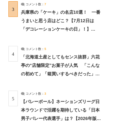
サーチ：2ページ目
コメント数：
7
3
兵庫県の「ケーキ」の名店10選！ 一番
うまいと思う店はどこ？【7月12日は
「デコレーションケーキの日」！】
（2/4） | 兵庫県 ねとらぼリサーチ：2ペ
ージ目
コメント数：
5
4
「北海道土産としてもセンス抜群」六花
亭の“店舗限定”お菓子が人気 「こんな
の初めて」「箱買いするべきだった」
（1/2） | 北海道 ねとらぼリサーチ
コメント数：
3
5
【バレーボール】ネーションズリーグ日
本ラウンドで活躍を期待している「日本
男子バレー代表選手」は？【2026年版・
人気投票実施中】（投票結果） | スポー
ツ ねとらぼリサーチ