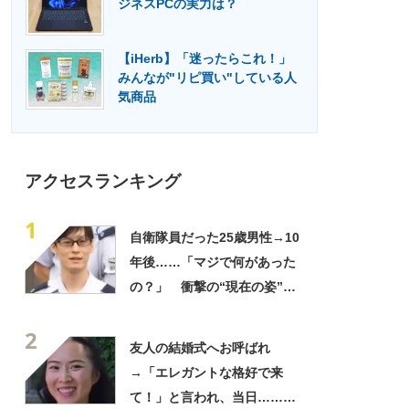
ジネスPCの実力は？
門メディア
建設×テクノロジーの最前線
【iHerb】「迷ったらこれ！」
みんなが"リピ買い"している人
気商品
アクセスランキング
1
自衛隊員だった25歳男性→10
年後……「マジで何があった
の？」 衝撃の“現在の姿”が
180万再生「別人…？」「好
2
きに生きんしゃい」
友人の結婚式へお呼ばれ
→「エレガントな格好で来
て！」と言われ、当日……ま