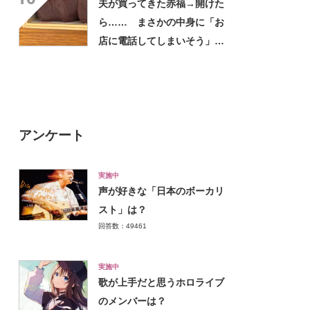
夫が買ってきた赤福→開けた
ら…… まさかの中身に「お
店に電話してしまいそう」
「さすがに初めて見ました
笑」と107万表示
アンケート
実施中
声が好きな「日本のボーカリ
スト」は？
回答数：49461
実施中
歌が上手だと思うホロライブ
のメンバーは？