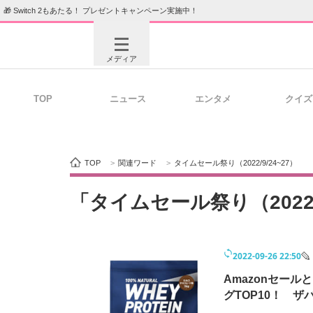
🎁 Switch 2もあたる！ プレゼントキャンペーン実施中！
メディア
TOP
ニュース
エンタメ
クイズ
注目記事を集めた総合ページ
ITの今
TOP
>
関連ワード
>
タイムセール祭り（2022/9/24~27）
ビジネスと働き方のヒント
AI活用
「タイムセール祭り（2022/
2022-09-26 22:50
ITエンジニア向け専門サイト
企業向けI
Amazonセール
グTOP10！ ザ