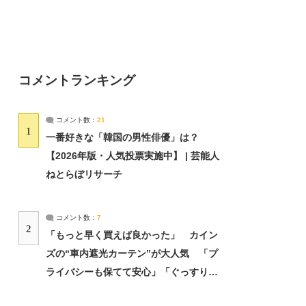
コメントランキング
コメント数：
21
1
一番好きな「韓国の男性俳優」は？
【2026年版・人気投票実施中】 | 芸能人
ねとらぼリサーチ
コメント数：
7
2
「もっと早く買えば良かった」 カイン
ズの“車内遮光カーテン”が大人気 「プ
ライバシーも保てて安心」「ぐっすり眠
れました」（2/2） | ライフ ねとらぼリ