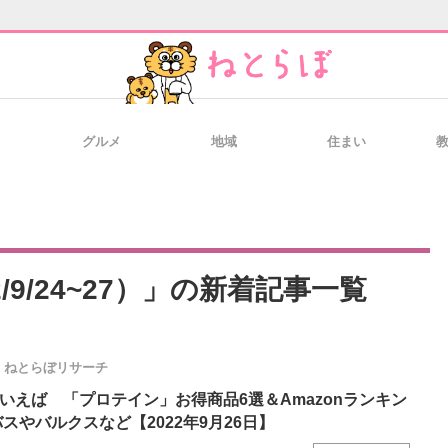
グルメ
地域
住まい
と未来を見通す
スマホと通信の最新トレンド
進化するPCとデ
のいまが分かる
企業ITのトレンドを詳説
経営リーダーの
9/24~27）」の新着記事一覧
ねとらぼリサーチ
T製品の総合サイト
IT製品の技術・比較・事例
製造業のIT導入
といえば 「プロテイン」お得商品6選＆Amazonランキン
バスやバルクスなど【2022年9月26日】