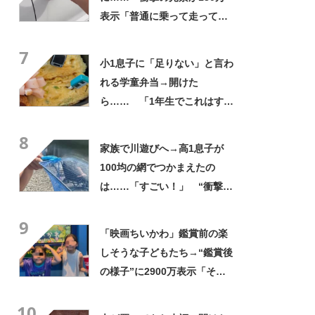
表示「普通に乗って走ってた
やん」「どうやって入った
7
の!?」
小1息子に「足りない」と言わ
れる学童弁当→開けた
ら…… 「1年生でこれはすご
い」まさかの中身に「大ご馳
8
走」「うちの高校生男子より
家族で川遊びへ→高1息子が
多い」
100均の網でつかまえたの
は……「すごい！」 “衝撃の
光景”に「めっちゃ大きい！」
9
「楽しそう」
「映画ちいかわ」鑑賞前の楽
しそうな子どもたち→“鑑賞後
の様子”に2900万表示「そう
なるわなw」「分かるよ」
10
「いったい何が」