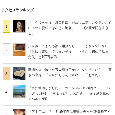
スマホと通信の最新トレンド
アクセスランキング
進化するPCとデバイスの未来
「もう泣きそう」川口春奈、純白ウエディングドレス姿
1
にネット騒然「ほんとに綺麗」「この笑顔が切なすぎ
好きが集まる 比べて選べる
る」
ビジネスと働き方のヒント
夫が買ってきた赤福→開けたら…… まさかの中身に
2
「お店に電話してしまいそう」「さすがに初めて見まし
AI活用のいまが分かる
た笑」と107万表示
企業ITのトレンドを詳説
新潟の海で拾った石→割れ目から中をのぞいたら……驚
3
きの中身に「本当にあるんですね！」「お宝だ」
経営リーダーのコミュニティ
マーケ×ITの今がよく分かる
「車に常備しました」 カインズの“1980円クーラーバ
4
ッグ”が評判 「ちょうどいい大きさ」「保冷剤を止め
ITエンジニア向け専門サイト
るベルトが良い」
企業向けIT製品の総合サイト
「何十年ぶり？」 約25年前に表舞台去った“消費税アイ