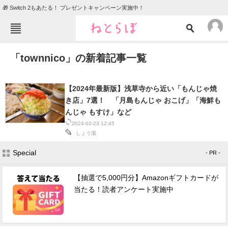
🎁 Switch 2もあたる！ プレゼントキャンペーン実施中！
ねとらぼメニュー
「townnico」の新着記事一覧
TOP
ニュース
エンタメ
クイズ
【2024年最新版】浅草寺から近い「もんじゃ焼
グルメ
地域
き店」7選！ 「月島もんじゃ おこげ」「海鮮も
んじゃ もすけ」など
住まい
教育・育児
2024-02-23 12:45
しょう湯
動物
リサーチ
Special
- PR -
会員記事
【抽選で5,000円分】Amazonギフトカードが
メディア
当たる！読者アンケート実施中
注目記事を集めた総合ページ
ITの今と未来を見通す