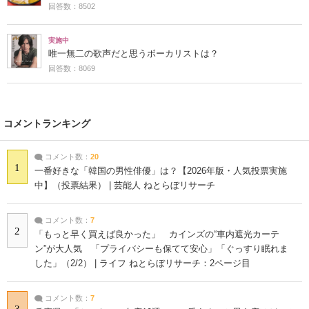
回答数：8502
実施中
唯一無二の歌声だと思うボーカリストは？
回答数：8069
コメントランキング
コメント数：
20
1
一番好きな「韓国の男性俳優」は？【2026年版・人気投票実施
中】（投票結果） | 芸能人 ねとらぼリサーチ
コメント数：
7
2
「もっと早く買えば良かった」 カインズの“車内遮光カーテ
ン”が大人気 「プライバシーも保てて安心」「ぐっすり眠れま
した」（2/2） | ライフ ねとらぼリサーチ：2ページ目
コメント数：
7