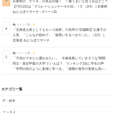
3
兵庫県の「ケーキ」の名店10選！ 一番うまいと思う店はどこ？
【7月12日は「デコレーションケーキの日」！】（2/4） | 兵庫県
ねとらぼリサーチ：2ページ目
コメント数：
5
4
「北海道土産としてもセンス抜群」六花亭の“店舗限定”お菓子が
人気 「こんなの初めて」「箱買いするべきだった」（1/2） |
北海道 ねとらぼリサーチ
コメント数：
3
5
「子供ができたら通わせたい」 今後発展していきそうな“関関
同立・産近甲龍の大学”といえば？ ランキング1位に学生の声
「学問の街のように多様に学べる」「就職や進学の実績も高い」
| 大学 ねとらぼリサーチ
カテゴリ一覧
IT・科学
エンタメ