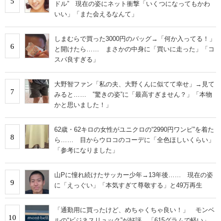
5
ドル” 現在の姿にネット衝撃「いくつになってもかわ
IT製品の技術・比較・事例
いい」「また会えるなんて」
製造業のIT導入・活用を支援
しまむらで買った3000円のバッグ→「何か入ってる！」
6
と開けたら…… まさかの中身に「買いに走った」「コ
モノづくり技術者専門サイト
スパ良すぎる」
エレクトロニクス専門サイト
大野智ファン「私の夫、大野くんに似てて幸せ」→見て
7
電子設計の基本と応用
みると…… ‟驚きの姿”に「最高すぎません？」「本物
かと思いました！」
エネルギーの専門メディア
62歳・62キロの女性がユニクロの“2990円ワンピ”を着た
建設×テクノロジーの最前線
8
ら…… 目からウロコのコーデに「全色ほしいくらい」
「参考になりました」
ちょっと気になるネットの話題
山Pに憧れ続けたサッカー少年→13年後…… 現在の姿
9
に「えっぐい」「本気すぎて尊敬する」と49万再生
「通勤用に買ったけど、めちゃくちゃ良い！」 モンベ
10
ルの“ビジネスリュック”が好評 「615グラムで軽い」