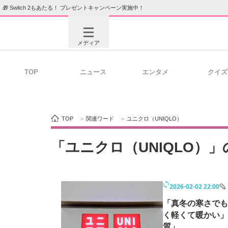
🎁 Switch 2もあたる！ プレゼントキャンペーン実施中！
メディア
TOP
ニュース
エンタメ
クイズ
注目記事を集めた総合ページ
ITの今
TOP
>
関連ワード
>
ユニクロ（UNIQLO）
ビジネスと働き方のヒント
AI活用
「ユニクロ（UNIQLO）
2026-02-02 22:00
ITエンジニア向け専門サイト
企業向けI
「真冬の寒さでも
く軽くて暖かい」
質」