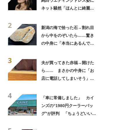
純白ウエディングドレス姿に
ネット騒然「ほんとに綺麗」
「この笑顔が切なすぎる」
2
新潟の海で拾った石→割れ目
から中をのぞいたら……驚き
の中身に「本当にあるんです
ね！」「お宝だ」
3
夫が買ってきた赤福→開けた
ら…… まさかの中身に「お
店に電話してしまいそう」
「さすがに初めて見ました
4
笑」と107万表示
「車に常備しました」 カイ
ンズの“1980円クーラーバッ
グ”が評判 「ちょうどいい大
きさ」「保冷剤を止めるベル
トが良い」