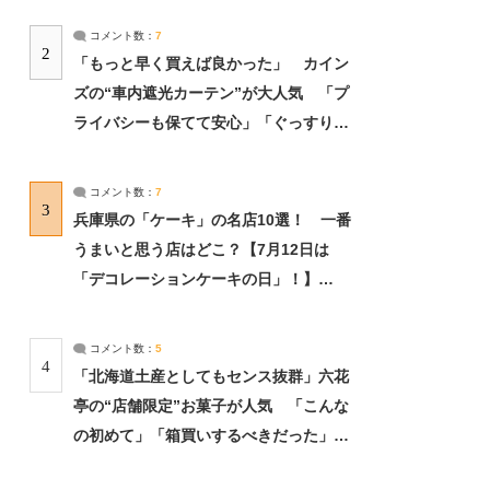
コメント数：
7
2
「もっと早く買えば良かった」 カイン
ズの“車内遮光カーテン”が大人気 「プ
ライバシーも保てて安心」「ぐっすり眠
れました」（2/2） | ライフ ねとらぼリ
サーチ：2ページ目
コメント数：
7
3
兵庫県の「ケーキ」の名店10選！ 一番
うまいと思う店はどこ？【7月12日は
「デコレーションケーキの日」！】
（2/4） | 兵庫県 ねとらぼリサーチ：2ペ
ージ目
コメント数：
5
4
「北海道土産としてもセンス抜群」六花
亭の“店舗限定”お菓子が人気 「こんな
の初めて」「箱買いするべきだった」
（1/2） | 北海道 ねとらぼリサーチ