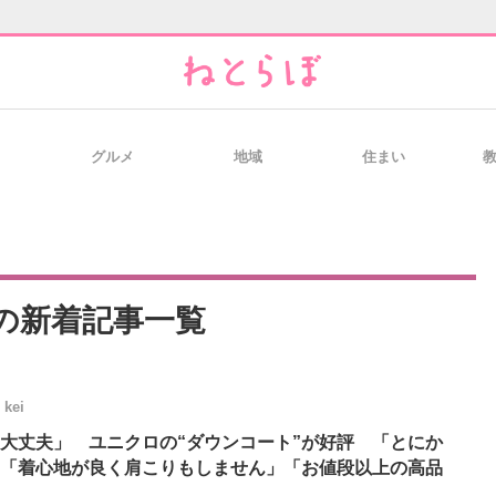
グルメ
地域
住まい
と未来を見通す
スマホと通信の最新トレンド
進化するPCとデ
のいまが分かる
企業ITのトレンドを詳説
経営リーダーの
」の新着記事一覧
kei
T製品の総合サイト
IT製品の技術・比較・事例
製造業のIT導入
大丈夫」 ユニクロの“ダウンコート”が好評 「とにか
「着心地が良く肩こりもしません」「お値段以上の高品