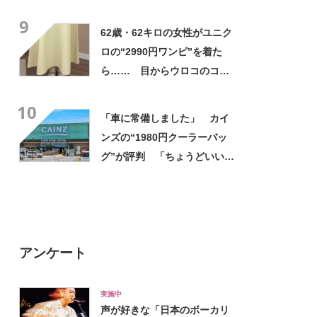
高すぎません？」「本物かと
9
思いました！」
62歳・62キロの女性がユニク
ロの“2990円ワンピ”を着た
ら…… 目からウロコのコー
デに「全色ほしいくらい」
10
「参考になりました」
「車に常備しました」 カイ
ンズの“1980円クーラーバッ
グ”が評判 「ちょうどいい大
きさ」「保冷剤を止めるベル
トが良い」
アンケート
実施中
声が好きな「日本のボーカリ