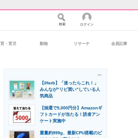
検索
ログイン
教育・育児
動物
リサーチ
会員記事
バイスの未来
好きが集まる 比べて選べる
- PR -
【iHerb】「迷ったらこれ！」
コミュニティ
マーケ×ITの今がよく分かる
みんなが"リピ買い"している人
気商品
【抽選で5,000円分】Amazonギ
・活用を支援
フトカードが当たる！読者アン
ケート実施中
重量約999g、最新CPU搭載のビ