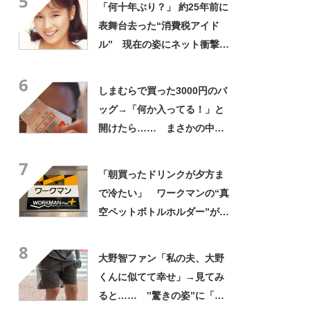
5
「何十年ぶり？」 約25年前に
表舞台去った“消費税アイド
ル” 現在の姿にネット衝撃
「いくつになってもかわい
6
い」「また会えるなんて」
しまむらで買った3000円のバ
ッグ→「何か入ってる！」と
開けたら…… まさかの中身
に「買いに走った」「コスパ
7
良すぎる」
「朝買ったドリンクが夕方ま
で冷たい」 ワークマンの“真
空ペットボトルホルダー”が大
好評 「車の中でも冷え冷
8
え」「もっと早く買えばよか
大野智ファン「私の夫、大野
った」
くんに似てて幸せ」→見てみ
ると…… ‟驚きの姿”に「最