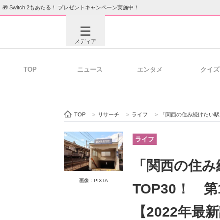
🎁 Switch 2もあたる！ プレゼントキャンペーン実施中！
メディア
TOP
ニュース
エンタメ
クイズ
注目記事を集めた総合ページ
ITの今
TOP
>
リサーチ
>
ライフ
>
「関西の住み続けたい駅」
ビジネスと働き方のヒント
AI活用
ライフ
「関西の住み
ITエンジニア向け専門サイト
企業向けI
画像：PIXTA
TOP30！ 
【2022年最