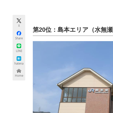
モノづくり技術者専門サイト
エレクトロ
X
ちょっと気になるネットの話題
第20位：島本エリア（水無
Share
LINE
hatena
Home