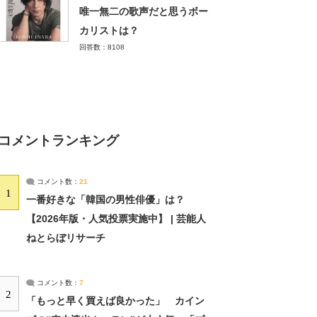
唯一無二の歌声だと思うボー
カリストは？
回答数：8108
コメントランキング
コメント数：
21
1
一番好きな「韓国の男性俳優」は？
【2026年版・人気投票実施中】 | 芸能人
ねとらぼリサーチ
コメント数：
7
2
「もっと早く買えば良かった」 カイン