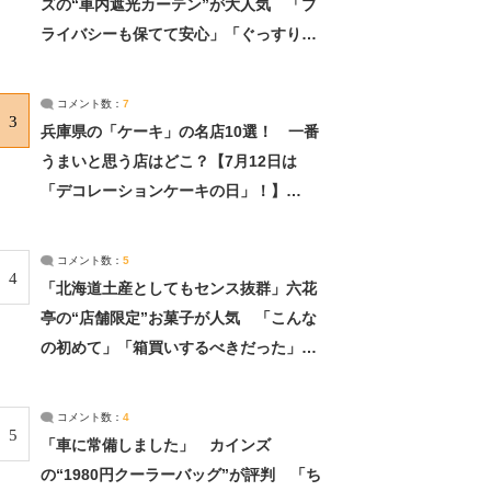
ズの“車内遮光カーテン”が大人気 「プ
ライバシーも保てて安心」「ぐっすり眠
れました」（2/2） | ライフ ねとらぼリ
サーチ：2ページ目
コメント数：
7
3
兵庫県の「ケーキ」の名店10選！ 一番
うまいと思う店はどこ？【7月12日は
「デコレーションケーキの日」！】
（2/4） | 兵庫県 ねとらぼリサーチ：2ペ
ージ目
コメント数：
5
4
「北海道土産としてもセンス抜群」六花
亭の“店舗限定”お菓子が人気 「こんな
の初めて」「箱買いするべきだった」
（1/2） | 北海道 ねとらぼリサーチ
コメント数：
4
5
「車に常備しました」 カインズ
の“1980円クーラーバッグ”が評判 「ち