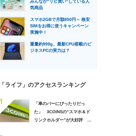
みんなが"リピ買い"している人
門メディア
建設×テクノロジーの最前線
気商品
スマホ2GBで月額850円～ 格安
SIMをお得に使うキャンペーン
実施中！
重量約999g、最新CPU搭載のビ
ジネスPCの実力は？
「ライフ」のアクセスランキング
1
「車のバーにぴったりだっ
た」 3COINSの“スマホ＆ド
リンクホルダー”が大好評
「ドリンクホルダーが二つあ