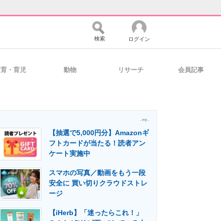
検索
ログイン
教育・育児
動物
リサーチ
会員記事
バイスの未来
好きが集まる 比べて選べる
- PR -
【抽選で5,000円分】Amazonギ
コミュニティ
マーケ×ITの今がよく分かる
フトカードが当たる！読者アン
ケート実施中
スマホの写真／動画をもう一段
・活用を支援
安全に 買い切りクラウドストレ
ージ
【iHerb】「迷ったらこれ！」