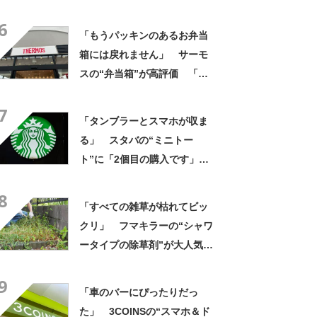
題に 「スースーして気持ち
6
いい」の声
「もうパッキンのあるお弁当
箱には戻れません」 サーモ
スの“弁当箱”が高評価 「想
像以上に洗いやすい」「ご飯
7
もへばりつかない」
「タンブラーとスマホが収ま
る」 スタバの“ミニトー
ト”に「2個目の購入です」
「夏らしく涼しげ、そして軽
8
い」「店舗で見つけて即購入
「すべての雑草が枯れてビッ
しちゃいました」の声
クリ」 フマキラーの“シャワ
ータイプの除草剤”が大人気
「2回目の購入」「コスパめっ
9
ちゃいい」
「車のバーにぴったりだっ
た」 3COINSの“スマホ＆ド