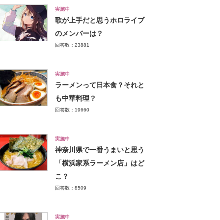
実施中
歌が上手だと思うホロライブ
のメンバーは？
回答数：23881
実施中
ラーメンって日本食？それと
も中華料理？
回答数：19660
実施中
神奈川県で一番うまいと思う
「横浜家系ラーメン店」はど
こ？
回答数：8509
実施中