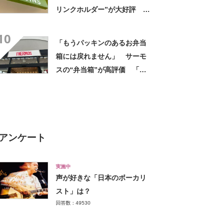
リンクホルダー”が大好評
「ドリンクホルダーが二つあ
10
って便利」「もっと早く買え
「もうパッキンのあるお弁当
ばよかった」
箱には戻れません」 サーモ
スの“弁当箱”が高評価 「想
像以上に洗いやすい」「ご飯
もへばりつかない」
アンケート
実施中
声が好きな「日本のボーカリ
スト」は？
回答数：49530