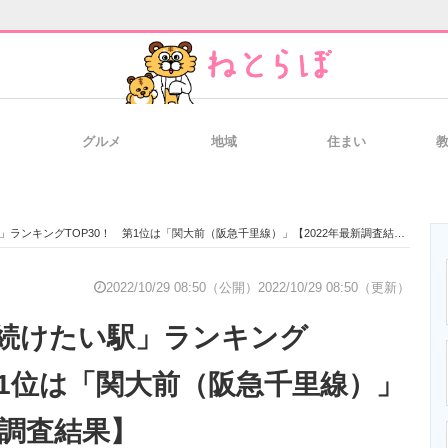
グルメ
地域
住まい
と未来を見通す
スマホと通信の最新トレンド
進化するPCとデ
ランキングTOP30！ 第1位は「関大前（阪急千里線）」【2022年最新調査結果】
のいまが分かる
企業ITのトレンドを詳説
経営リーダーの
2022/10/29 08:50（公開）
2022/10/29 08:50（更新）
続けたい駅」ランキング
T製品の総合サイト
IT製品の技術・比較・事例
製造業のIT導入
第1位は「関大前（阪急千里線）」
新調査結果】