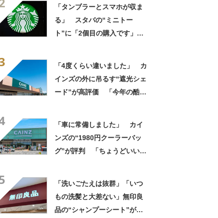
2
って便利」「もっと早く買え
「タンブラーとスマホが収ま
ばよかった」
る」 スタバの“ミニトー
ト”に「2個目の購入です」
「夏らしく涼しげ、そして軽
3
い」「店舗で見つけて即購入
「4度くらい違いました」 カ
しちゃいました」の声
インズの外に吊るす“遮光シェ
ード”が高評価 「今年の酷暑
にも活躍」「風通しもよくし
4
っかり遮光」の声
「車に常備しました」 カイ
ンズの“1980円クーラーバッ
グ”が評判 「ちょうどいい大
きさ」「保冷剤を止めるベル
5
トが良い」
「洗いごたえは抜群」「いつ
もの洗髪と大差ない」無印良
品の“シャンプーシート”が話