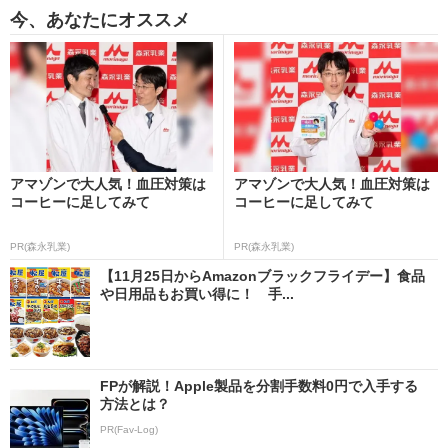
今、あなたにオススメ
アマゾンで大人気！血圧対策は
アマゾンで大人気！血圧対策は
コーヒーに足してみて
コーヒーに足してみて
PR(森永乳業)
PR(森永乳業)
【11月25日からAmazonブラックフライデー】食品
や日用品もお買い得に！ 手...
FPが解説！Apple製品を分割手数料0円で入手する
方法とは？
PR(Fav-Log)