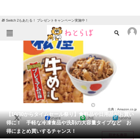
🎁 Switch 2もあたる！ プレゼントキャンペーン実施中！
ねとらぼメニュー
TOP
ニュース
エンタメ
クイズ
グルメ
地域
住まい
教育・育児
動物
リサーチ
ライフ
2022/10/25 19:00（公開）
出典：Amazon.co.jp
会員記事
【10/30からタイムセール祭り】食料品や日用品がお買い
X
Share
LINE
hatena
得に！ 手軽な冷凍食品や洗剤の大容量タイプなど お
メディア
得にまとめ買いするチャンス！
目次を表示
注目記事を集めた総合ページ