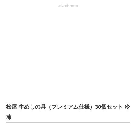
advertisement
企業向けIT製品の総合サイト
IT製品の技術・比較・事例
製造業のIT導入・活用を支援
モノづくり技術者専門サイト
エレクトロニクス専門サイト
電子設計の基本と応用
エネルギーの専門メディア
建設×テクノロジーの最前線
松屋 牛めしの具（プレミアム仕様）30個セット 冷
ちょっと気になるネットの話題
凍