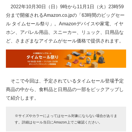
2022年10月30日（日）9時から11月1日（火）23時59
ITの今と未来を見通す
分まで開催されるAmazon.co.jpの「63時間のビッグセー
ル タイムセール祭り」。Amazonデバイスや家電、イヤ
スマホと通信の最新トレンド
ホン、アパレル用品、スニーカー、リュック、日用品な
進化するPCとデバイスの未来
ど、さまざまなアイテムがセール価格で提供されます。
好きが集まる 比べて選べる
ビジネスと働き方のヒント
AI活用のいまが分かる
そこで今回は、予定されているタイムセール登場予定
企業ITのトレンドを詳説
商品の中から、食料品と日用品の一部をピックアップし
て紹介します。
経営リーダーのコミュニティ
マーケ×ITの今がよく分かる
※サイズやカラーによってはセール対象にならない場合がありま
す。詳細はセール当日にAmazon上でご確認ください。
ITエンジニア向け専門サイト