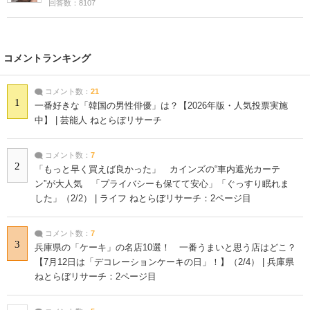
回答数：8107
コメントランキング
コメント数：
21
1
一番好きな「韓国の男性俳優」は？【2026年版・人気投票実施
中】 | 芸能人 ねとらぼリサーチ
コメント数：
7
2
「もっと早く買えば良かった」 カインズの“車内遮光カーテ
ン”が大人気 「プライバシーも保てて安心」「ぐっすり眠れま
した」（2/2） | ライフ ねとらぼリサーチ：2ページ目
コメント数：
7
3
兵庫県の「ケーキ」の名店10選！ 一番うまいと思う店はどこ？
【7月12日は「デコレーションケーキの日」！】（2/4） | 兵庫県
ねとらぼリサーチ：2ページ目