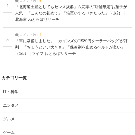
コメント数：
5
4
「北海道土産としてもセンス抜群」六花亭の“店舗限定”お菓子が
人気 「こんなの初めて」「箱買いするべきだった」（1/2） |
北海道 ねとらぼリサーチ
コメント数：
4
5
「車に常備しました」 カインズの“1980円クーラーバッグ”が評
判 「ちょうどいい大きさ」「保冷剤を止めるベルトが良い」
（1/5） | ライフ ねとらぼリサーチ
カテゴリ一覧
IT・科学
エンタメ
グルメ
ゲーム