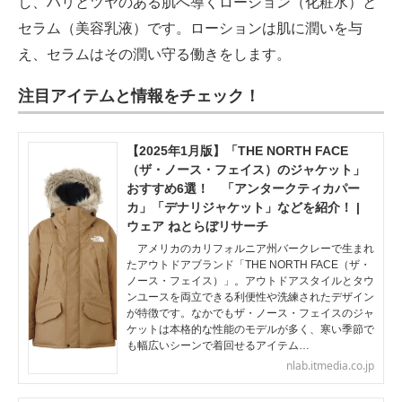
し、ハリとツヤのある肌へ導くローション（化粧水）と
セラム（美容乳液）です。ローションは肌に潤いを与
え、セラムはその潤い守る働きをします。
注目アイテムと情報をチェック！
【2025年1月版】「THE NORTH FACE
（ザ・ノース・フェイス）のジャケット」
おすすめ6選！ 「アンタークティカパー
カ」「デナリジャケット」などを紹介！ |
ウェア ねとらぼリサーチ
アメリカのカリフォルニア州バークレーで生まれ
たアウトドアブランド「THE NORTH FACE（ザ・
ノース・フェイス）」。アウトドアスタイルとタウ
ンユースを両立できる利便性や洗練されたデザイン
が特徴です。なかでもザ・ノース・フェイスのジャ
ケットは本格的な性能のモデルが多く、寒い季節で
も幅広いシーンで着回せるアイテム…
nlab.itmedia.co.jp