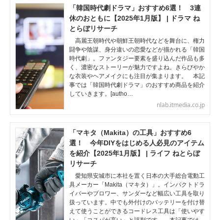
「韓国時代劇ドラマ」おすすめ6選！ 3連
休のおともに【2025年1月版】 | ドラマ ね
とらぼリサーチ
高麗王朝時代や朝鮮王朝時代などを舞台に、権力
闘争や陰謀、身分違いの恋愛などが描かれる「韓国
時代劇」。ファンタジー要素を盛り込んだ作品も多
く、濃密なストーリーが魅力ですよね。きらびやか
な衣装やヘアメイクにも注目が集まります。 本記
事では「韓国時代劇ドラマ」のおすすめ商品を紹介
していきます。[autho…
nlab.itmedia.co.jp
「マキタ（Makita）の工具」おすすめ6
選！ 今年DIYをはじめる人必見のアイテム
を紹介【2025年1月版】 | ライフ ねとらぼ
リサーチ
愛知県安城市に本社を置く日本の大手総合電動工
具メーカー「Makita（マキタ）」。インパクトドラ
イバーやブロワー、サンダーなど幅広い工具を取り
扱っています。中でも外付けのバッテリーを付け替
えて使うことができるコードレス工具は「使いやす