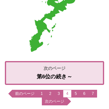
第6位の続き～
前のページ
1
2
3
4
5
6
7
次のページ