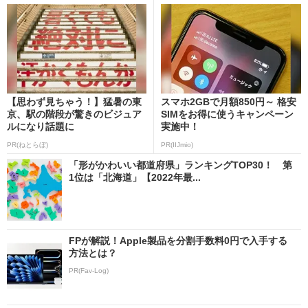
【思わず見ちゃう！】猛暑の東
スマホ2GBで月額850円～ 格安
京、駅の階段が驚きのビジュア
SIMをお得に使うキャンペーン
ルになり話題に
実施中！
PR(ねとらぼ)
PR(IIJmio)
「形がかわいい都道府県」ランキングTOP30！ 第
1位は「北海道」【2022年最...
FPが解説！Apple製品を分割手数料0円で入手する
方法とは？
PR(Fav-Log)