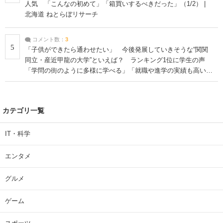
人気 「こんなの初めて」「箱買いするべきだった」（1/2） |
北海道 ねとらぼリサーチ
コメント数：
3
5
「子供ができたら通わせたい」 今後発展していきそうな“関関
同立・産近甲龍の大学”といえば？ ランキング1位に学生の声
「学問の街のように多様に学べる」「就職や進学の実績も高い」
| 大学 ねとらぼリサーチ
カテゴリ一覧
IT・科学
エンタメ
グルメ
ゲーム