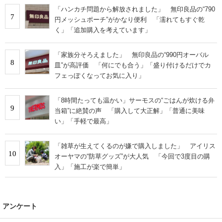
「ハンカチ問題から解放されました」 無印良品の“790
7
円メッシュポーチ”がかなり便利 「濡れてもすぐ乾
く」「追加購入を考えています」
「家族分そろえました」 無印良品の“990円オーバル
8
皿”が高評価 「何にでも合う」「盛り付けるだけでカ
フェっぽくなってお気に入り」
「8時間たっても温かい」サーモスの“ごはんが炊ける弁
9
当箱”に絶賛の声 「購入して大正解」「普通に美味
い」「手軽で最高」
「雑草が生えてくるのが嫌で購入しました」 アイリス
10
オーヤマの“防草グッズ”が大人気 「今回で3度目の購
入」「施工が楽で簡単」
アンケート