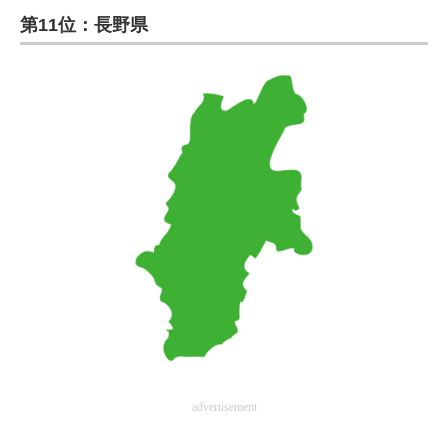
第11位：長野県
ITの今と未来を見通す
スマホと通信の最新トレンド
進化するPCとデバイスの未来
好きが集まる 比べて選べる
ビジネスと働き方のヒント
AI活用のいまが分かる
企業ITのトレンドを詳説
経営リーダーのコミュニティ
マーケ×ITの今がよく分かる
advertisement
ITエンジニア向け専門サイト