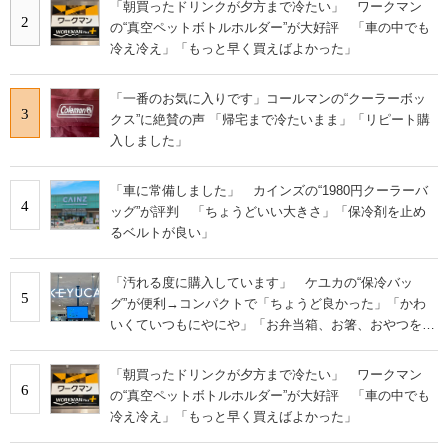
「朝買ったドリンクが夕方まで冷たい」 ワークマン
2
の“真空ペットボトルホルダー”が大好評 「車の中でも
冷え冷え」「もっと早く買えばよかった」
「一番のお気に入りです」コールマンの“クーラーボッ
3
クス”に絶賛の声 「帰宅まで冷たいまま」「リピート購
入しました」
「車に常備しました」 カインズの“1980円クーラーバ
4
ッグ”が評判 「ちょうどいい大きさ」「保冷剤を止め
るベルトが良い」
「汚れる度に購入しています」 ケユカの“保冷バッ
5
グ”が便利→コンパクトで「ちょうど良かった」「かわ
いくていつもにやにや」「お弁当箱、お箸、おやつを入
れるのに十分」
「朝買ったドリンクが夕方まで冷たい」 ワークマン
6
の“真空ペットボトルホルダー”が大好評 「車の中でも
冷え冷え」「もっと早く買えばよかった」