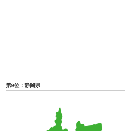
企業向けIT製品の総合サイト
IT製品の技術・比較・事例
製造業のIT導入・活用を支援
モノづくり技術者専門サイト
エレクトロニクス専門サイト
電子設計の基本と応用
エネルギーの専門メディア
第9位：静岡県
建設×テクノロジーの最前線
ちょっと気になるネットの話題