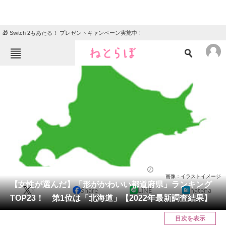
🎁 Switch 2もあたる！ プレゼントキャンペーン実施中！
ねとらぼメニュー
TOP
ニュース
エンタメ
クイズ
グルメ
地域
住まい
教育・育児
動物
リサーチ
ライフ
2022/10/28 18:15（公開）
画像：イラストイメージ
会員記事
【女性が選んだ】「形がかわいい都道府県」ランキング
X
Share
LINE
hatena
TOP23！ 第1位は「北海道」【2022年最新調査結果】
メディア
目次を表示
注目記事を集めた総合ページ