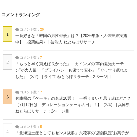
コメントランキング
コメント数：
20
1
一番好きな「韓国の男性俳優」は？【2026年版・人気投票実施
中】（投票結果） | 芸能人 ねとらぼリサーチ
コメント数：
7
2
「もっと早く買えば良かった」 カインズの“車内遮光カーテ
ン”が大人気 「プライバシーも保てて安心」「ぐっすり眠れま
した」（2/2） | ライフ ねとらぼリサーチ：2ページ目
コメント数：
7
3
兵庫県の「ケーキ」の名店10選！ 一番うまいと思う店はどこ？
【7月12日は「デコレーションケーキの日」！】（2/4） | 兵庫県
ねとらぼリサーチ：2ページ目
コメント数：
5
4
「北海道土産としてもセンス抜群」六花亭の“店舗限定”お菓子が