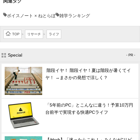
関連タグ
ボイスノート × ねとらぼ
雑学ランキング
TOP
リサーチ
ライフ
>
>
Special
- PR -
階段イヤ！ 階段イヤ！夏は階段が暑くてイ
ヤ！ →まさかの発想で涼しく？
「5年前のPC」とこんなに違う！予算10万円
台前半で実現する快適PCライフ
【iHerb】「迷ったらこれ！」みんなが"リピ