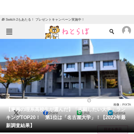
🎁 Switch 2もあたる！ プレゼントキャンペーン実施中！
ねとらぼメニュー
TOP
ニュース
エンタメ
クイズ
グルメ
地域
住まい
教育・育児
動物
リサーチ
ライフ
2022/11/02 17:45（公開）
画像：PIXTA
会員記事
【東海の理系高校生が選んだ】「志願したい大学」ラン
X
Share
LINE
hatena
キングTOP20！ 第1位は「名古屋大学」！【2022年最
メディア
新調査結果】
目次を表示
注目記事を集めた総合ページ