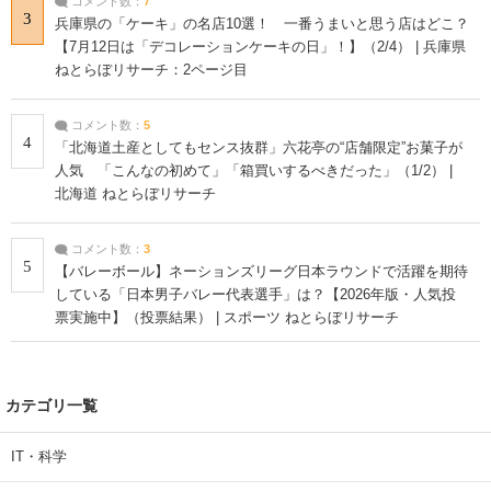
コメント数：
7
3
兵庫県の「ケーキ」の名店10選！ 一番うまいと思う店はどこ？
【7月12日は「デコレーションケーキの日」！】（2/4） | 兵庫県
ねとらぼリサーチ：2ページ目
コメント数：
5
4
「北海道土産としてもセンス抜群」六花亭の“店舗限定”お菓子が
人気 「こんなの初めて」「箱買いするべきだった」（1/2） |
北海道 ねとらぼリサーチ
コメント数：
3
5
【バレーボール】ネーションズリーグ日本ラウンドで活躍を期待
している「日本男子バレー代表選手」は？【2026年版・人気投
票実施中】（投票結果） | スポーツ ねとらぼリサーチ
カテゴリ一覧
IT・科学