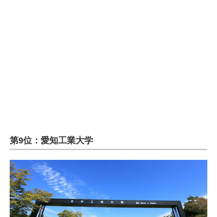
企業向けIT製品の総合サイト
IT製品の技術・比較・事例
製造業のIT導入・活用を支援
モノづくり技術者専門サイト
エレクトロニクス専門サイト
電子設計の基本と応用
エネルギーの専門メディア
第9位：愛知工業大学
建設×テクノロジーの最前線
ちょっと気になるネットの話題