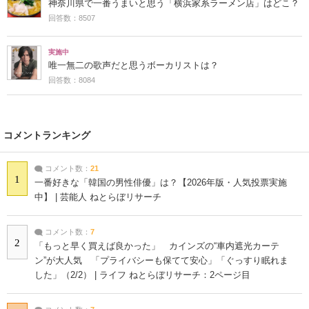
神奈川県で一番うまいと思う「横浜家系ラーメン店」はどこ？
回答数：8507
実施中
唯一無二の歌声だと思うボーカリストは？
回答数：8084
コメントランキング
コメント数：
21
1
一番好きな「韓国の男性俳優」は？【2026年版・人気投票実施
中】 | 芸能人 ねとらぼリサーチ
コメント数：
7
2
「もっと早く買えば良かった」 カインズの“車内遮光カーテ
ン”が大人気 「プライバシーも保てて安心」「ぐっすり眠れま
した」（2/2） | ライフ ねとらぼリサーチ：2ページ目