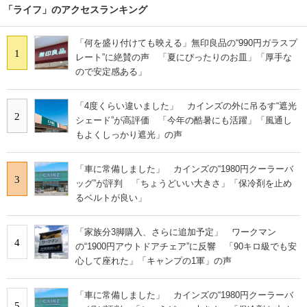
「ライフ」のアクセスランキング
「何を盛り付けても映える」無印良品の“990円ガラスプ
1
レート”に絶賛の声 「夏にぴったりのお皿」「厚手な
ので安定感ある」
「4度くらい違いました」 カインズの外に吊るす“遮光
2
シェード”が高評価 「今年の酷暑にも活躍」「風通し
もよくしっかり遮光」の声
「車に常備しました」 カインズの“1980円クーラーバ
3
ッグ”が評判 「ちょうどいい大きさ」「保冷剤を止め
るベルトが良い」
「家族分3脚購入、さらに追加予定」 ワークマン
4
の“1900円アウトドアチェア”に反響 「90キロ級でも安
心して座れた」「キャンプの1軍」の声
「車に常備しました」 カインズの“1980円クーラーバ
5