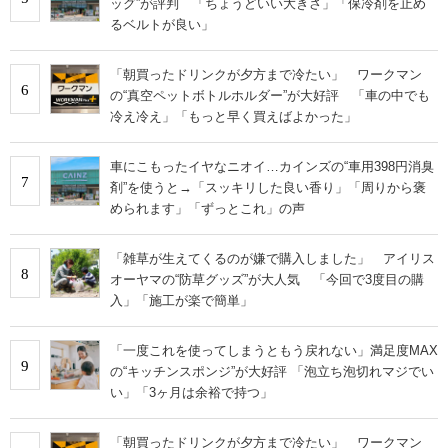
ッグ”が評判 「ちょうどいい大きさ」「保冷剤を止め
るベルトが良い」
「朝買ったドリンクが夕方まで冷たい」 ワークマン
6
の“真空ペットボトルホルダー”が大好評 「車の中でも
冷え冷え」「もっと早く買えばよかった」
車にこもったイヤなニオイ…カインズの“車用398円消臭
7
剤”を使うと→「スッキリした良い香り」「周りから褒
められます」「ずっとこれ」の声
「雑草が生えてくるのが嫌で購入しました」 アイリス
8
オーヤマの“防草グッズ”が大人気 「今回で3度目の購
入」「施工が楽で簡単」
「一度これを使ってしまうともう戻れない」満足度MAX
9
の“キッチンスポンジ”が大好評 「泡立ち泡切れマジでい
い」「3ヶ月は余裕で持つ」
「朝買ったドリンクが夕方まで冷たい」 ワークマン