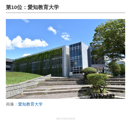
第10位：愛知教育大学
ITの今と未来を見通す
スマホと通信の最新トレンド
進化するPCとデバイスの未来
好きが集まる 比べて選べる
ビジネスと働き方のヒント
AI活用のいまが分かる
企業ITのトレンドを詳説
経営リーダーのコミュニティ
画像：
愛知教育大学
マーケ×ITの今がよく分かる
advertisement
ITエンジニア向け専門サイト