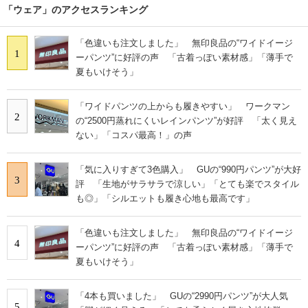
「ウェア」のアクセスランキング
「色違いも注文しました」 無印良品の“ワイドイージ
1
ーパンツ”に好評の声 「古着っぽい素材感」「薄手で
夏もいけそう」
「ワイドパンツの上からも履きやすい」 ワークマン
2
の“2500円蒸れにくいレインパンツ”が好評 「太く見え
ない」「コスパ最高！」の声
「気に入りすぎて3色購入」 GUの“990円パンツ”が大好
3
評 「生地がサラサラで涼しい」「とても楽でスタイル
も◎」「シルエットも履き心地も最高です」
「色違いも注文しました」 無印良品の“ワイドイージ
4
ーパンツ”に好評の声 「古着っぽい素材感」「薄手で
夏もいけそう」
「4本も買いました」 GUの“2990円パンツ”が大人気
5