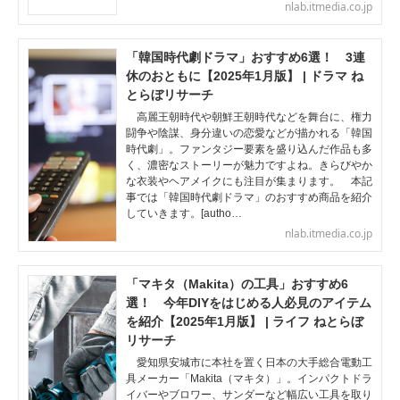
nlab.itmedia.co.jp
「韓国時代劇ドラマ」おすすめ6選！ 3連
休のおともに【2025年1月版】 | ドラマ ね
とらぼリサーチ
高麗王朝時代や朝鮮王朝時代などを舞台に、権力
闘争や陰謀、身分違いの恋愛などが描かれる「韓国
時代劇」。ファンタジー要素を盛り込んだ作品も多
く、濃密なストーリーが魅力ですよね。きらびやか
な衣装やヘアメイクにも注目が集まります。 本記
事では「韓国時代劇ドラマ」のおすすめ商品を紹介
していきます。[autho…
nlab.itmedia.co.jp
「マキタ（Makita）の工具」おすすめ6
選！ 今年DIYをはじめる人必見のアイテム
を紹介【2025年1月版】 | ライフ ねとらぼ
リサーチ
愛知県安城市に本社を置く日本の大手総合電動工
具メーカー「Makita（マキタ）」。インパクトドラ
イバーやブロワー、サンダーなど幅広い工具を取り