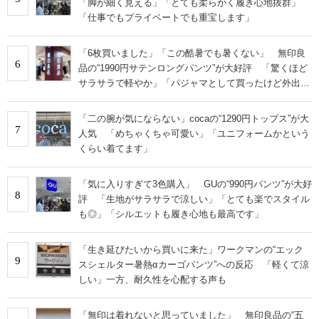
「脚が細く見える」「とても柔らかく履き心地抜群」
「仕事でもプライベートでも重宝します」
「6枚買いました」「この酷暑でも暑くない」 無印良
6
品の“1990円サテンロングパンツ”が大好評 「驚くほど
サラサラで軽やか」「パジャマとして買ったけど外出用
にした」
「二の腕が気にならない」cocaの“1290円トップス”が大
7
人気 「めちゃくちゃ可愛い」「ユニフォームかという
くらい着てます」
「気に入りすぎて3色購入」 GUの“990円パンツ”が大好
8
評 「生地がサラサラで涼しい」「とても楽でスタイル
も◎」「シルエットも履き心地も最高です」
「生き延びたいから買いに来た」ワークマンの“エック
9
スシェルター暑熱αカーゴパンツ”への反応 「軽くて涼
しい」一方、耐久性を心配する声も
「無印は着れないと思っていました」 無印良品の“五