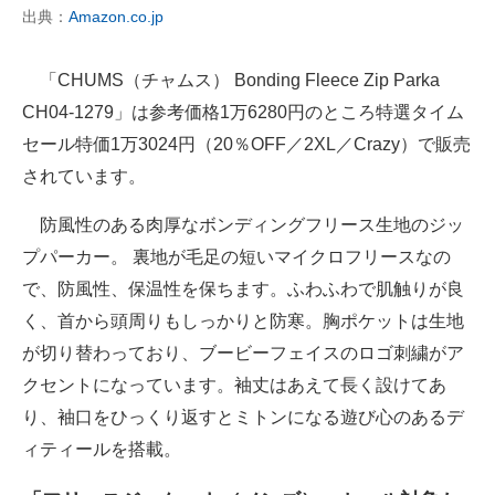
出典：
Amazon.co.jp
「CHUMS（チャムス） Bonding Fleece Zip Parka
CH04-1279」は参考価格1万6280円のところ特選タイム
セール特価1万3024円（20％OFF／2XL／Crazy）で販売
されています。
防風性のある肉厚なボンディングフリース生地のジッ
プパーカー。 裏地が毛足の短いマイクロフリースなの
で、防風性、保温性を保ちます。ふわふわで肌触りが良
く、首から頭周りもしっかりと防寒。胸ポケットは生地
が切り替わっており、ブービーフェイスのロゴ刺繍がア
クセントになっています。袖丈はあえて長く設けてあ
り、袖口をひっくり返すとミトンになる遊び心のあるデ
ィティールを搭載。