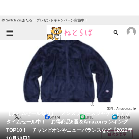
🎁 Switch 2もあたる！ プレゼントキャンペーン実施中！
ねとらぼメニュー
TOP
ニュース
エンタメ
クイズ
グルメ
地域
住まい
教育・育児
動物
リサーチ
ウェア
2022/10/30 19:05（公開）
出典：Amazon.co.jp
会員記事
【タイムセール祭り】「メンズフリースジャケット」が
X
Share
LINE
hatena
タイムセール中！ お得商品6選＆Amazonランキング
メディア
TOP10！ チャンピオンやニューバランスなど【2022年
目次を表示
10月30日】
注目記事を集めた総合ページ