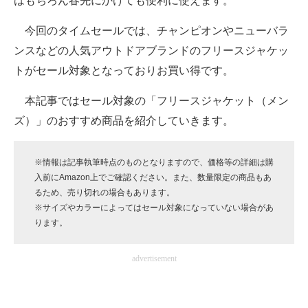
はもちろん春先にかけても便利に使えます。
企業向けIT製品の総合サイト
今回のタイムセールでは、チャンピオンやニューバラ
IT製品の技術・比較・事例
ンスなどの人気アウトドアブランドのフリースジャケッ
トがセール対象となっておりお買い得です。
製造業のIT導入・活用を支援
本記事ではセール対象の「フリースジャケット（メン
モノづくり技術者専門サイト
ズ）」のおすすめ商品を紹介していきます。
エレクトロニクス専門サイト
※情報は記事執筆時点のものとなりますので、価格等の詳細は購
電子設計の基本と応用
入前にAmazon上でご確認ください。また、数量限定の商品もあ
るため、売り切れの場合もあります。
エネルギーの専門メディア
※サイズやカラーによってはセール対象になっていない場合があ
ります。
建設×テクノロジーの最前線
ちょっと気になるネットの話題
advertisement