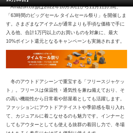
Amazon.co.jpは2022年10月30日から11月1日の間、
ITの今と未来を見通す
「63時間のビッグセール タイムセール祭り」を開催しま
す。さまざまなアイテムが通常よりも手頃な価格で手に
スマホと通信の最新トレンド
入る他、合計1万円以上のお買いものを対象に、最大
進化するPCとデバイスの未来
10%ポイント還元となるキャンペーンも実施されます。
好きが集まる 比べて選べる
ビジネスと働き方のヒント
AI活用のいまが分かる
冬のアウトドアシーンで重宝する「フリースジャケッ
企業ITのトレンドを詳説
ト」。フリースは保温性・通気性を兼ね備えており、そ
の高い機能性から日常着や部屋着としても活躍します。
経営リーダーのコミュニティ
ファッションにアウトドアテイストや季節感を取り入れ
マーケ×ITの今がよく分かる
て、カジュアルに着こなせるのも魅力です。インナーと
してもアウターとしても使える抜群の着回し力で、冬場
ITエンジニア向け専門サイト