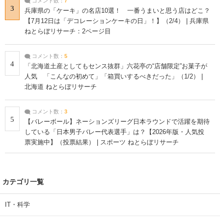
コメント数：
7
3
兵庫県の「ケーキ」の名店10選！ 一番うまいと思う店はどこ？
【7月12日は「デコレーションケーキの日」！】（2/4） | 兵庫県
ねとらぼリサーチ：2ページ目
コメント数：
5
4
「北海道土産としてもセンス抜群」六花亭の“店舗限定”お菓子が
人気 「こんなの初めて」「箱買いするべきだった」（1/2） |
北海道 ねとらぼリサーチ
コメント数：
3
5
【バレーボール】ネーションズリーグ日本ラウンドで活躍を期待
している「日本男子バレー代表選手」は？【2026年版・人気投
票実施中】（投票結果） | スポーツ ねとらぼリサーチ
カテゴリ一覧
IT・科学