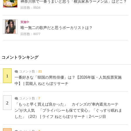
神奈川県で一番うまいと思う「横浜家系ラーメン店」はどこ？
回答数：8504
実施中
唯一無二の歌声だと思うボーカリストは？
回答数：8077
コメントランキング
コメント数：
21
1
一番好きな「韓国の男性俳優」は？【2026年版・人気投票実施
中】 | 芸能人 ねとらぼリサーチ
コメント数：
7
2
「もっと早く買えば良かった」 カインズの“車内遮光カーテ
ン”が大人気 「プライバシーも保てて安心」「ぐっすり眠れま
した」（2/2） | ライフ ねとらぼリサーチ：2ページ目