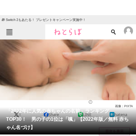
🎁 Switch 2もあたる！ プレゼントキャンペーン実施中！
ねとらぼメニュー
TOP
ニュース
エンタメ
クイズ
グルメ
地域
住まい
教育・育児
動物
リサーチ
ライフ
2022/11/07 08:00（公開）
画像：PIXTA
会員記事
「2022年に人気の赤ちゃんの名前」ランキング
X
Share
LINE
hatena
TOP30！ 男の子の1位は「颯」【2022年版／無料 赤ち
メディア
ゃん名づけ】
目次を表示
注目記事を集めた総合ページ