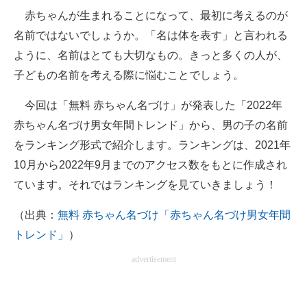
赤ちゃんが生まれることになって、最初に考えるのが
ITの今と未来を見通す
名前ではないでしょうか。「名は体を表す」と言われる
ように、名前はとても大切なもの。きっと多くの人が、
スマホと通信の最新トレンド
子どもの名前を考える際に悩むことでしょう。
進化するPCとデバイスの未来
今回は「無料 赤ちゃん名づけ」が発表した「2022年
好きが集まる 比べて選べる
赤ちゃん名づけ男女年間トレンド」から、男の子の名前
をランキング形式で紹介します。ランキングは、2021年
ビジネスと働き方のヒント
10月から2022年9月までのアクセス数をもとに作成され
AI活用のいまが分かる
ています。それではランキングを見ていきましょう！
企業ITのトレンドを詳説
（出典：
無料 赤ちゃん名づけ「赤ちゃん名づけ男女年間
トレンド」
）
経営リーダーのコミュニティ
advertisement
マーケ×ITの今がよく分かる
ITエンジニア向け専門サイト