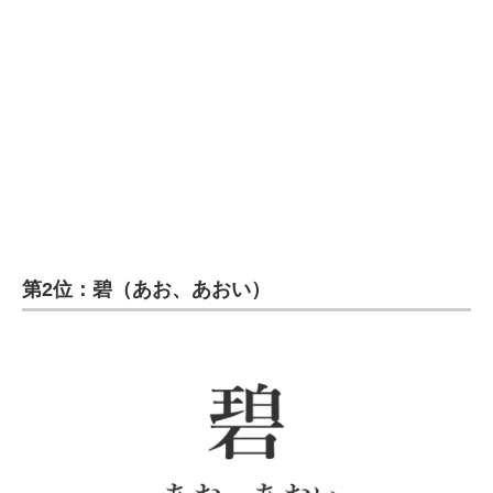
企業向けIT製品の総合サイト
IT製品の技術・比較・事例
製造業のIT導入・活用を支援
モノづくり技術者専門サイト
エレクトロニクス専門サイト
電子設計の基本と応用
第2位：碧（あお、あおい）
エネルギーの専門メディア
建設×テクノロジーの最前線
ちょっと気になるネットの話題