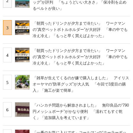
2
ッグ”が評判 「ちょうどいい大きさ」「保冷剤を止め
るベルトが良い」
「朝買ったドリンクが夕方まで冷たい」 ワークマン
3
の“真空ペットボトルホルダー”が大好評 「車の中でも
冷え冷え」「もっと早く買えばよかった」
「朝買ったドリンクが夕方まで冷たい」 ワークマン
4
の“真空ペットボトルホルダー”が大好評 「車の中でも
冷え冷え」「もっと早く買えばよかった」
「雑草が生えてくるのが嫌で購入しました」 アイリス
5
オーヤマの“防草グッズ”が大人気 「今回で3度目の購
入」「施工が楽で簡単」
「ハンカチ問題から解放されました」 無印良品の“790
6
円メッシュポーチ”がかなり便利 「濡れてもすぐ乾
く」「追加購入を考えています」
「一番のお気に入りです」コールマンの“クーラーボッ