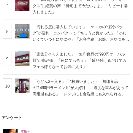
7
クス”に絶賛の声 「帰宅まで冷たいまま」「リピート購
入しました」
「汚れる度に購入しています」 ケユカの“保冷バッ
8
グ”が便利→コンパクトで「ちょうど良かった」「かわ
いくていつもにやにや」「お弁当箱、お箸、おやつを入
れるのに十分」
「家族分そろえました」 無印良品の“990円オーバル
9
皿”が高評価 「何にでも合う」「盛り付けるだけでカ
フェっぽくなってお気に入り」
「うどん2玉入る」「4枚買いました」 無印良品
10
の“1490円ラーメン丼”が大好評 「適度な重みがあって
高級感もある」「レンジにも食洗機にも入れられる」
アンケート
実施中