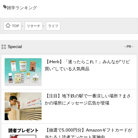
雑学ランキング
TOP
リサーチ
ライフ
>
>
Special
- PR -
【iHerb】「迷ったらこれ！」みんなが"リピ
買い"している人気商品
【注目】地下鉄の駅で一番涼しい場所？まさ
かの場所にメッセージ広告が登場
【抽選で5,000円分】Amazonギフトカードが
当たる！読者アンケート実施中