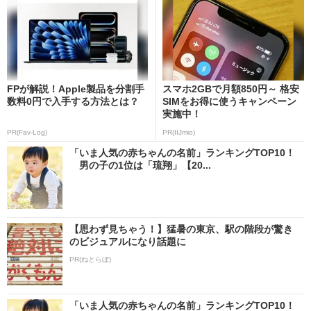
FPが解説！Apple製品を分割手
スマホ2GBで月額850円～ 格安
数料0円で入手する方法とは？
SIMをお得に使うキャンペーン
実施中！
PR(Fav-Log)
PR(IIJmio)
「いま人気の赤ちゃんの名前」ランキングTOP10！
男の子の1位は「琉翔」【20...
【思わず見ちゃう！】猛暑の東京、駅の階段が驚き
のビジュアルになり話題に
PR(ねとらぼ)
「いま人気の赤ちゃんの名前」ランキングTOP10！