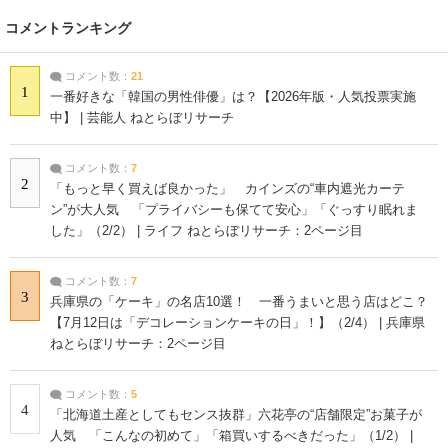
コメントランキング
コメント数：
21
1
一番好きな「韓国の男性俳優」は？【2026年版・人気投票実施
中】 | 芸能人 ねとらぼリサーチ
コメント数：
7
2
「もっと早く買えば良かった」 カインズの“車内遮光カーテ
ン”が大人気 「プライバシーも保てて安心」「ぐっすり眠れま
した」（2/2） | ライフ ねとらぼリサーチ：2ページ目
コメント数：
7
3
兵庫県の「ケーキ」の名店10選！ 一番うまいと思う店はどこ？
【7月12日は「デコレーションケーキの日」！】（2/4） | 兵庫県
ねとらぼリサーチ：2ページ目
コメント数：
5
4
「北海道土産としてもセンス抜群」六花亭の“店舗限定”お菓子が
人気 「こんなの初めて」「箱買いするべきだった」（1/2） |