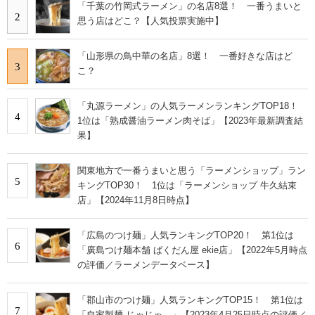
「千葉の竹岡式ラーメン」の名店8選！ 一番うまいと
2
思う店はどこ？【人気投票実施中】
「山形県の鳥中華の名店」8選！ 一番好きな店はど
3
こ？
「丸源ラーメン」の人気ラーメンランキングTOP18！
4
1位は「熟成醤油ラーメン肉そば」【2023年最新調査結
果】
関東地方で一番うまいと思う「ラーメンショップ」ラン
5
キングTOP30！ 1位は「ラーメンショップ 牛久結束
店」【2024年11月8日時点】
「広島のつけ麺」人気ランキングTOP20！ 第1位は
6
「廣島つけ麺本舗 ばくだん屋 ekie店」【2022年5月時点
の評価／ラーメンデータベース】
「郡山市のつけ麺」人気ランキングTOP15！ 第1位は
7
「自家製麺 じゃじゃ。」【2023年4月25日時点の評価／