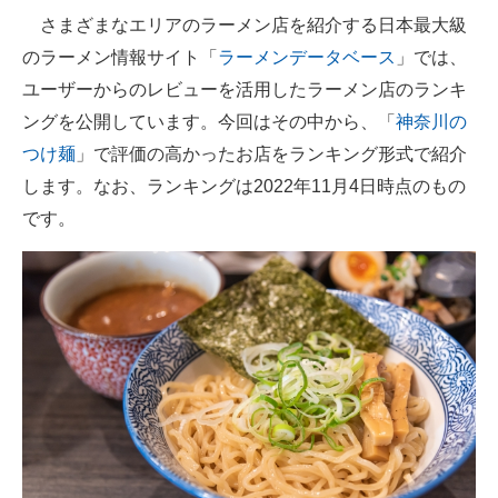
さまざまなエリアのラーメン店を紹介する日本最大級
ITの今と未来を見通す
のラーメン情報サイト「
ラーメンデータベース
」では、
ユーザーからのレビューを活用したラーメン店のランキ
スマホと通信の最新トレンド
ングを公開しています。今回はその中から、「
神奈川の
進化するPCとデバイスの未来
つけ麺
」で評価の高かったお店をランキング形式で紹介
します。なお、ランキングは2022年11月4日時点のもの
好きが集まる 比べて選べる
です。
ビジネスと働き方のヒント
AI活用のいまが分かる
企業ITのトレンドを詳説
経営リーダーのコミュニティ
マーケ×ITの今がよく分かる
ITエンジニア向け専門サイト