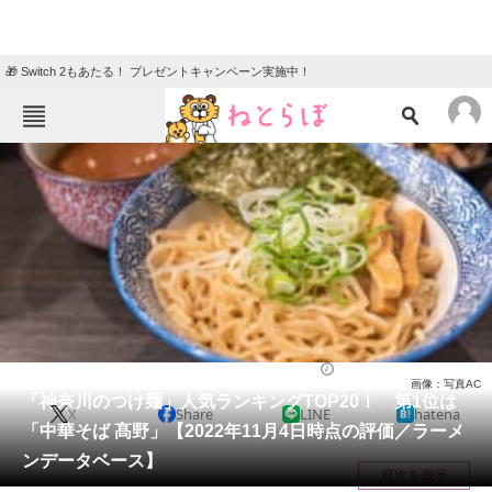
🎁 Switch 2もあたる！ プレゼントキャンペーン実施中！
ねとらぼメニュー
TOP
ニュース
エンタメ
クイズ
グルメ
地域
住まい
教育・育児
動物
リサーチ
ラーメン
2022/11/09 18:25（公開）
画像：写真AC
会員記事
「神奈川のつけ麺」人気ランキングTOP20！ 第1位は
X
Share
LINE
hatena
「中華そば 髙野」【2022年11月4日時点の評価／ラーメ
メディア
ンデータベース】
目次を表示
注目記事を集めた総合ページ