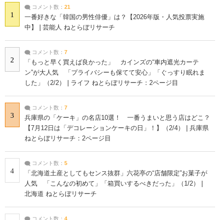
コメント数：
21
1
一番好きな「韓国の男性俳優」は？【2026年版・人気投票実施
中】 | 芸能人 ねとらぼリサーチ
コメント数：
7
2
「もっと早く買えば良かった」 カインズの“車内遮光カーテ
ン”が大人気 「プライバシーも保てて安心」「ぐっすり眠れま
した」（2/2） | ライフ ねとらぼリサーチ：2ページ目
コメント数：
7
3
兵庫県の「ケーキ」の名店10選！ 一番うまいと思う店はどこ？
【7月12日は「デコレーションケーキの日」！】（2/4） | 兵庫県
ねとらぼリサーチ：2ページ目
コメント数：
5
4
「北海道土産としてもセンス抜群」六花亭の“店舗限定”お菓子が
人気 「こんなの初めて」「箱買いするべきだった」（1/2） |
北海道 ねとらぼリサーチ
コメント数：
4