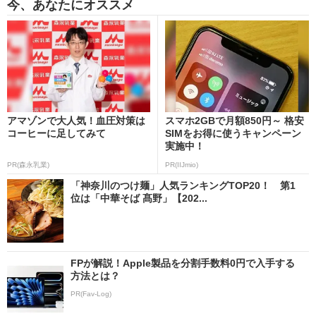
今、あなたにオススメ
アマゾンで大人気！血圧対策は
スマホ2GBで月額850円～ 格安
コーヒーに足してみて
SIMをお得に使うキャンペーン
実施中！
PR(森永乳業)
PR(IIJmio)
「神奈川のつけ麺」人気ランキングTOP20！ 第1
位は「中華そば 髙野」【202...
FPが解説！Apple製品を分割手数料0円で入手する
方法とは？
PR(Fav-Log)