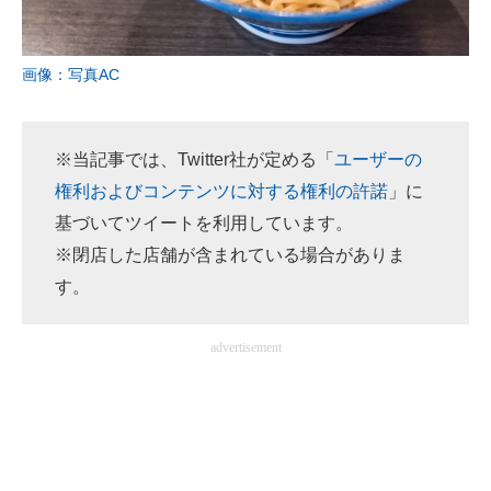
企業向けIT製品の総合サイト
IT製品の技術・比較・事例
画像：写真AC
製造業のIT導入・活用を支援
※当記事では、Twitter社が定める「
ユーザーの
モノづくり技術者専門サイト
権利およびコンテンツに対する権利の許諾
」に
エレクトロニクス専門サイト
基づいてツイートを利用しています。
※閉店した店舗が含まれている場合がありま
電子設計の基本と応用
す。
エネルギーの専門メディア
advertisement
建設×テクノロジーの最前線
ちょっと気になるネットの話題