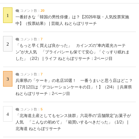
コメント数：
20
1
一番好きな「韓国の男性俳優」は？【2026年版・人気投票実施
中】（投票結果） | 芸能人 ねとらぼリサーチ
コメント数：
7
2
「もっと早く買えば良かった」 カインズの“車内遮光カーテ
ン”が大人気 「プライバシーも保てて安心」「ぐっすり眠れま
した」（2/2） | ライフ ねとらぼリサーチ：2ページ目
コメント数：
7
3
兵庫県の「ケーキ」の名店10選！ 一番うまいと思う店はどこ？
【7月12日は「デコレーションケーキの日」！】（2/4） | 兵庫県
ねとらぼリサーチ：2ページ目
コメント数：
5
4
「北海道土産としてもセンス抜群」六花亭の“店舗限定”お菓子が
人気 「こんなの初めて」「箱買いするべきだった」（1/2） |
北海道 ねとらぼリサーチ