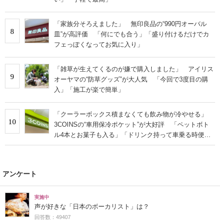
「家族分そろえました」 無印良品の“990円オーバル
8
皿”が高評価 「何にでも合う」「盛り付けるだけでカ
フェっぽくなってお気に入り」
「雑草が生えてくるのが嫌で購入しました」 アイリス
9
オーヤマの“防草グッズ”が大人気 「今回で3度目の購
入」「施工が楽で簡単」
「クーラーボックス積まなくても飲み物が冷やせる」
10
3COINSの“車用保冷ポケット”が大好評 「ペットボト
ル4本とお菓子も入る」「ドリンク持って車乗る時便
利」
アンケート
実施中
声が好きな「日本のボーカリスト」は？
回答数：49407