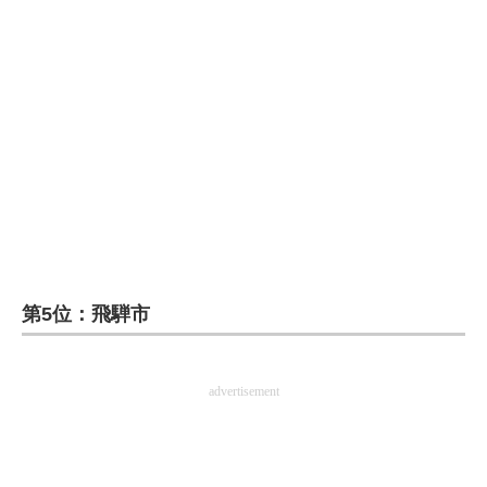
企業向けIT製品の総合サイト
IT製品の技術・比較・事例
製造業のIT導入・活用を支援
モノづくり技術者専門サイト
エレクトロニクス専門サイト
電子設計の基本と応用
エネルギーの専門メディア
第5位：飛騨市
建設×テクノロジーの最前線
advertisement
ちょっと気になるネットの話題