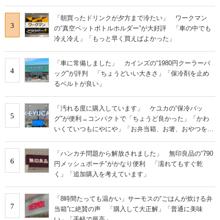
「朝買ったドリンクが夕方まで冷たい」 ワークマン
3
の“真空ペットボトルホルダー”が大好評 「車の中でも
冷え冷え」「もっと早く買えばよかった」
「車に常備しました」 カインズの“1980円クーラーバ
4
ッグ”が評判 「ちょうどいい大きさ」「保冷剤を止め
るベルトが良い」
「汚れる度に購入しています」 ケユカの“保冷バッ
5
グ”が便利→コンパクトで「ちょうど良かった」「かわ
いくていつもにやにや」「お弁当箱、お箸、おやつを入
れるのに十分」
「ハンカチ問題から解放されました」 無印良品の“790
6
円メッシュポーチ”がかなり便利 「濡れてもすぐ乾
く」「追加購入を考えています」
「8時間たっても温かい」サーモスの“ごはんが炊ける弁
7
当箱”に絶賛の声 「購入して大正解」「普通に美味
い」「手軽で最高」