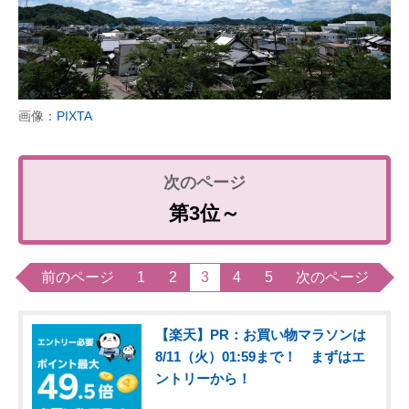
画像：
PIXTA
第3位～
前のページ
1
2
3
4
5
次のページ
【楽天】PR：お買い物マラソンは
8/11（火）01:59まで！ まずはエ
ントリーから！