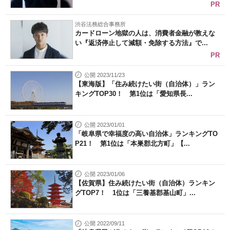
PR
渋谷法務総合事務所
カードローン地獄の人は、消費者金融が教えな
い『返済停止して減額・免除する方法』で...
PR
公開 2023/11/23
【東海版】「住み続けたい街（自治体）」ラン
キングTOP30！ 第1位は「愛知県長...
公開 2023/01/01
「岐阜県で幸福度の高い自治体」ランキングTO
P21！ 第1位は「本巣郡北方町」【...
公開 2023/01/06
【佐賀県】住み続けたい街（自治体）ランキン
グTOP7！ 1位は「三養基郡基山町」...
公開 2022/09/11