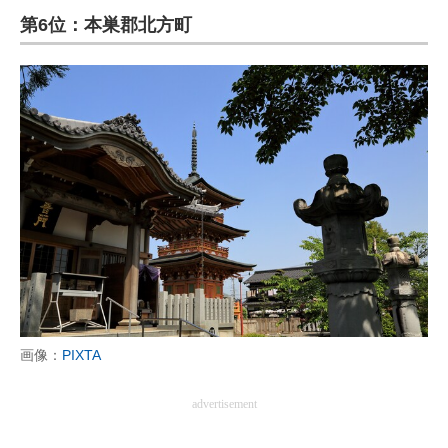
第6位：本巣郡北方町
ITの今と未来を見通す
スマホと通信の最新トレンド
進化するPCとデバイスの未来
好きが集まる 比べて選べる
ビジネスと働き方のヒント
AI活用のいまが分かる
企業ITのトレンドを詳説
経営リーダーのコミュニティ
画像：
PIXTA
マーケ×ITの今がよく分かる
advertisement
ITエンジニア向け専門サイト