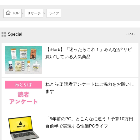
TOP
リサーチ
ライフ
>
>
Special
- PR -
【iHerb】「迷ったらこれ！」みんなが"リピ
買い"している人気商品
ねとらぼ 読者アンケートにご協力をお願いし
ます
「5年前のPC」とこんなに違う！予算10万円
台前半で実現する快適PCライフ