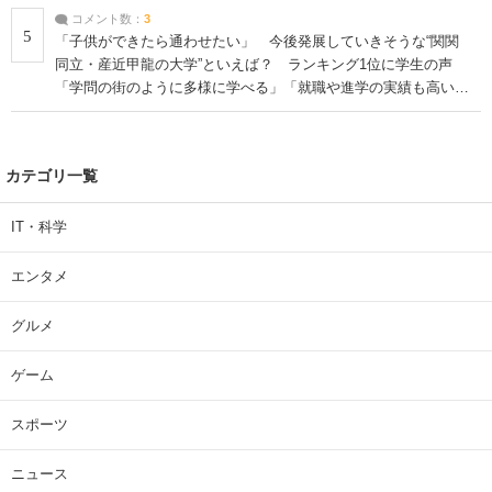
コメント数：
3
5
「子供ができたら通わせたい」 今後発展していきそうな“関関
同立・産近甲龍の大学”といえば？ ランキング1位に学生の声
「学問の街のように多様に学べる」「就職や進学の実績も高い」
| 大学 ねとらぼリサーチ
カテゴリ一覧
IT・科学
エンタメ
グルメ
ゲーム
スポーツ
ニュース