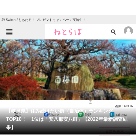
🎁 Switch 2もあたる！ プレゼントキャンペーン実施中！
ねとらぼメニュー
TOP
ニュース
エンタメ
クイズ
グルメ
地域
住まい
教育・育児
動物
リサーチ
ライフ
2023/01/08 08:00（公開）
画像：PIXTA
会員記事
【岐阜県】住み続けたい街（自治体）ランキング
X
Share
LINE
hatena
TOP10！ 1位は「安八郡安八町」【2022年最新調査結
メディア
果】
目次を表示
注目記事を集めた総合ページ