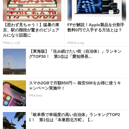
【思わず見ちゃう！】猛暑の東
FPが解説！Apple製品を分割手
京、駅の階段が驚きのビジュア
数料0円で入手する方法とは？
ルになり話題に
PR(ねとらぼ)
PR(Fav-Log)
【東海版】「住み続けたい街（自治体）」ランキン
グTOP30！ 第1位は「愛知県長...
スマホ2GBで月額850円～ 格安SIMをお得に使うキ
ャンペーン実施中！
PR(IIJmio)
「岐阜県で幸福度の高い自治体」ランキングTOP2
1！ 第1位は「本巣郡北方町」【...