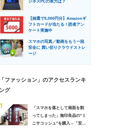
ジネスPCの実力は？
門メディア
建設×テクノロジーの最前線
【抽選で5,000円分】Amazonギ
フトカードが当たる！読者アン
ケート実施中
スマホの写真／動画をもう一段
安全に 買い切りクラウドストレ
ージ
「ファッション」のアクセスランキ
ング
1
「スマホを落として画面を割
ってしまった」無印良品の“ミ
ニサコッシュ”を購入→「安心