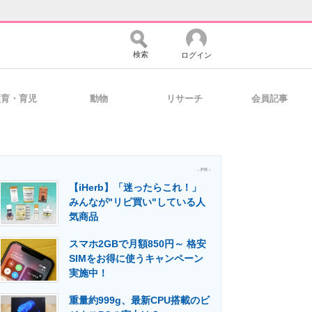
検索
ログイン
教育・育児
動物
リサーチ
会員記事
バイスの未来
好きが集まる 比べて選べる
- PR -
【iHerb】「迷ったらこれ！」
コミュニティ
マーケ×ITの今がよく分かる
みんなが"リピ買い"している人
気商品
スマホ2GBで月額850円～ 格安
・活用を支援
SIMをお得に使うキャンペーン
実施中！
重量約999g、最新CPU搭載のビ