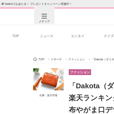
🎁 Switch 2もあたる！ プレゼントキャンペーン実施中！
メディア
TOP
ニュース
エンタメ
クイズ
注目記事を集めた総合ページ
ITの今
TOP
>
リサーチ
>
ファッション
>
「Dakota（ダコタ）の財布」
ビジネスと働き方のヒント
AI活用
ファッション
「Dakota
ITエンジニア向け専門サイト
企業向けI
楽天ランキン
出典：楽天市場
布やがま口デ