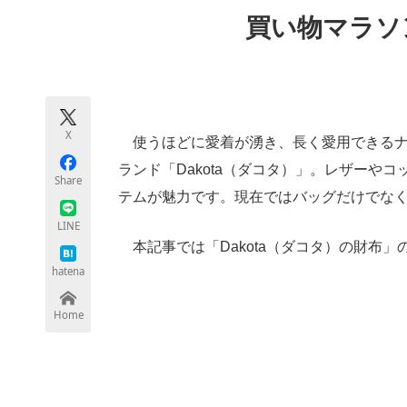
モノづくり技術者専門サイト
エレクトロ
買い物マラソン
ちょっと気になるネットの話題
X
使うほどに愛着が湧き、長く愛用できるナ
ランド「Dakota（ダコタ）」。レザーや
Share
テムが魅力です。現在ではバッグだけでな
LINE
本記事では「Dakota（ダコタ）の財布
hatena
Home