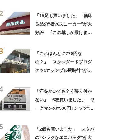
して持ち歩ける」ように
2
「付けているのを忘れるくら
「15足も買いました」 無印
い軽い」など好評
良品の“撥水スニーカー”が大
好評 「この靴しか履けませ
ん」「本当に疲れにくい」
3
「一生買い続けます」
「これほんとに770円な
の？」 スタンダードプロダ
クツの“シンプル腕時計”が大
好評 「もうこれでいい」
4
「かなり満足感高い」
「汗をかいても全く張り付か
ない」「6枚買いました」 ワ
ークマンの“580円Tシャツ”が
安いのに優秀 「ひんやりし
5
た着心地が気持ちいい」「洗
「2個も買いました」 スタバ
濯してもヘタらない」
の“シックなエコバッグ”が大