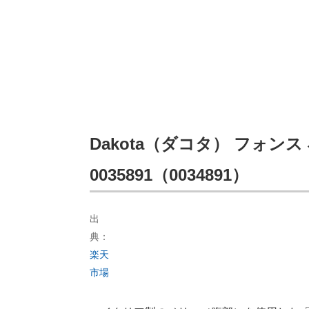
Dakota（ダコタ） フォン
0035891（0034891）
出
典：
楽天
市場