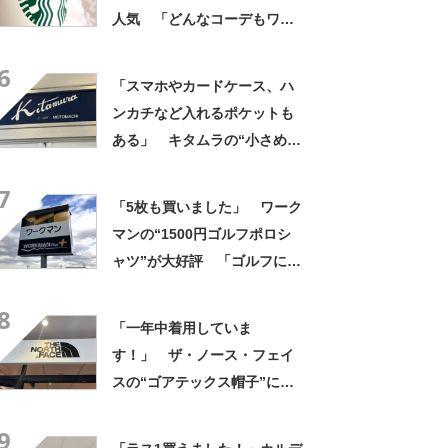
人気 「どんなコーデもワン
ランク上に変身」「マグカッ
6
プ型のポーチも可愛い」「た
「スマホやカードケース、ハ
くさん入れても肩が痛くなら
ンカチなど入れるポケットも
ない」
ある」 キタムラの“小さめシ
ョルダーバッグ”が好評 「と
7
ても重宝しています！」「軽
「5枚も買いました」 ワーク
くて使いやすい」
マンの“1500円ゴルフポロシ
ャツ”が大好評 「ゴルフにも
普段使いにも最適」「汗をか
8
いてもすぐ乾く」「全てに大
「一年中着用していま
満足しています」
す！」 ザ・ノース・フェイ
スの“ゴアテックス帽子”に絶
賛の声 「傘がなくてもへっ
9
ちゃら」「乾くのがめちゃく