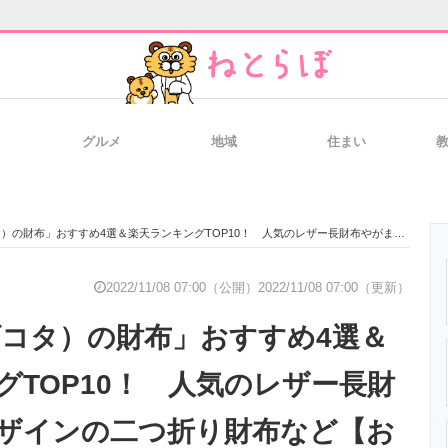
グルメ
地域
住まい
と未来を見通す
スマホと通信の最新トレンド
進化するPCとデ
おすすめ4選＆楽天ランキングTOP10！ 人気のレザー長財布やがま口デザインの二つ折り財布など【お買い物マラソン開催中／2022年11月7日】
のいまが分かる
企業ITのトレンドを詳説
経営リーダーの
2022/11/08 07:00（公開）
2022/11/08 07:00（更新）
（ダコタ）の財布」おすすめ4選＆
T製品の総合サイト
IT製品の技術・比較・事例
製造業のIT導入
グTOP10！ 人気のレザー長財
ザインの二つ折り財布など【お