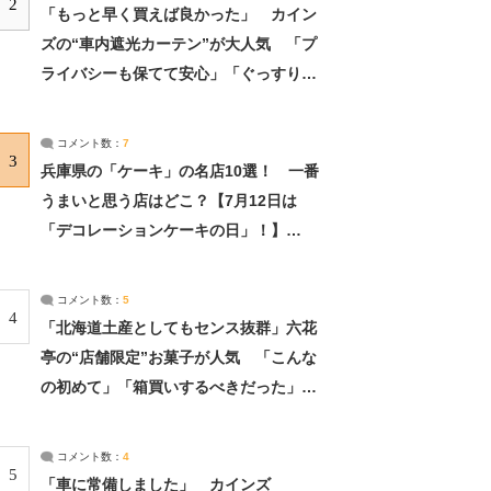
2
「もっと早く買えば良かった」 カイン
ズの“車内遮光カーテン”が大人気 「プ
ライバシーも保てて安心」「ぐっすり眠
れました」（2/2） | ライフ ねとらぼリ
サーチ：2ページ目
コメント数：
7
3
兵庫県の「ケーキ」の名店10選！ 一番
うまいと思う店はどこ？【7月12日は
「デコレーションケーキの日」！】
（2/4） | 兵庫県 ねとらぼリサーチ：2ペ
ージ目
コメント数：
5
4
「北海道土産としてもセンス抜群」六花
亭の“店舗限定”お菓子が人気 「こんな
の初めて」「箱買いするべきだった」
（1/2） | 北海道 ねとらぼリサーチ
コメント数：
4
5
「車に常備しました」 カインズ