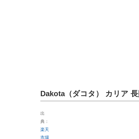
Dakota（ダコタ） カリア 長
出
典：
楽天
市場