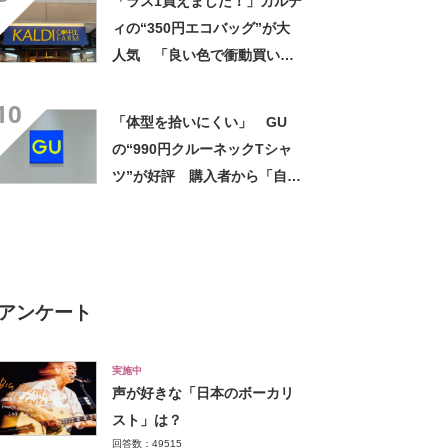
「ラス1買えました！」カルデ
ちゃ早い」「シンプルで服に
ィの“350円エコバッグ”が大
合わせやすい」
人気 「良い色で衝動買い」
「結局これが一番使いやす
10
い」
「体型を拾いにくい」 GU
の“990円クルーネックTシャ
ツ”が好評 購入者から「自然
にきれいに見える」「色違い
でリピート」などの声
アンケート
実施中
声が好きな「日本のボーカリ
スト」は？
回答数：49515