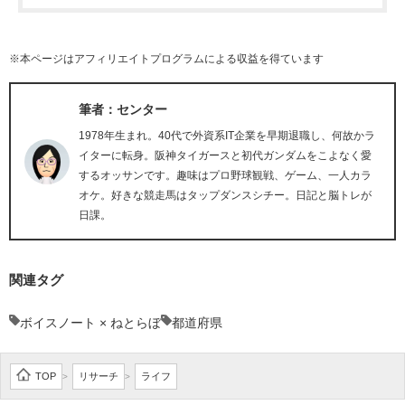
※本ページはアフィリエイトプログラムによる収益を得ています
筆者：センター
1978年生まれ。40代で外資系IT企業を早期退職し、何故かラ
イターに転身。阪神タイガースと初代ガンダムをこよなく愛
するオッサンです。趣味はプロ野球観戦、ゲーム、一人カラ
オケ。好きな競走馬はタップダンスシチー。日記と脳トレが
日課。
関連タグ
ボイスノート × ねとらぼ
都道府県
TOP
リサーチ
ライフ
>
>