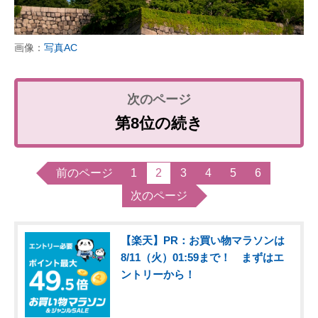
画像：
写真AC
第8位の続き
前のページ
1
2
3
4
5
6
次のページ
【楽天】PR：お買い物マラソンは
8/11（火）01:59まで！ まずはエ
ントリーから！