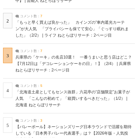
中】 | 芸能人 ねとらぼリサーチ
コメント数：
7
2
「もっと早く買えば良かった」 カインズの“車内遮光カーテ
ン”が大人気 「プライバシーも保てて安心」「ぐっすり眠れま
した」（2/2） | ライフ ねとらぼリサーチ：2ページ目
コメント数：
7
3
兵庫県の「ケーキ」の名店10選！ 一番うまいと思う店はどこ？
【7月12日は「デコレーションケーキの日」！】（2/4） | 兵庫県
ねとらぼリサーチ：2ページ目
コメント数：
5
4
「北海道土産としてもセンス抜群」六花亭の“店舗限定”お菓子が
人気 「こんなの初めて」「箱買いするべきだった」（1/2） |
北海道 ねとらぼリサーチ
コメント数：
3
5
【バレーボール】ネーションズリーグ日本ラウンドで活躍を期待
している「日本男子バレー代表選手」は？【2026年版・人気投