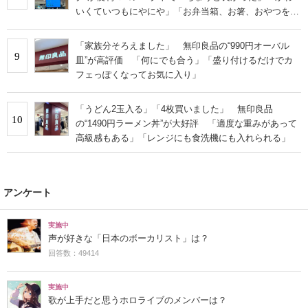
いくていつもにやにや」「お弁当箱、お箸、おやつを入
れるのに十分」
「家族分そろえました」 無印良品の“990円オーバル
9
皿”が高評価 「何にでも合う」「盛り付けるだけでカ
フェっぽくなってお気に入り」
「うどん2玉入る」「4枚買いました」 無印良品
10
の“1490円ラーメン丼”が大好評 「適度な重みがあって
高級感もある」「レンジにも食洗機にも入れられる」
アンケート
実施中
声が好きな「日本のボーカリスト」は？
回答数：49414
実施中
歌が上手だと思うホロライブのメンバーは？