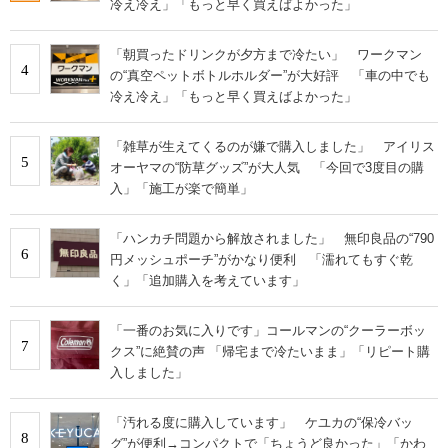
冷え冷え」「もっと早く買えばよかった」
「朝買ったドリンクが夕方まで冷たい」 ワークマン
4
の“真空ペットボトルホルダー”が大好評 「車の中でも
冷え冷え」「もっと早く買えばよかった」
「雑草が生えてくるのが嫌で購入しました」 アイリス
5
オーヤマの“防草グッズ”が大人気 「今回で3度目の購
入」「施工が楽で簡単」
「ハンカチ問題から解放されました」 無印良品の“790
6
円メッシュポーチ”がかなり便利 「濡れてもすぐ乾
く」「追加購入を考えています」
「一番のお気に入りです」コールマンの“クーラーボッ
7
クス”に絶賛の声 「帰宅まで冷たいまま」「リピート購
入しました」
「汚れる度に購入しています」 ケユカの“保冷バッ
8
グ”が便利→コンパクトで「ちょうど良かった」「かわ