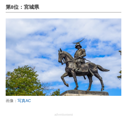
第8位：宮城県
ITの今と未来を見通す
スマホと通信の最新トレンド
進化するPCとデバイスの未来
好きが集まる 比べて選べる
ビジネスと働き方のヒント
AI活用のいまが分かる
企業ITのトレンドを詳説
経営リーダーのコミュニティ
画像：
写真AC
マーケ×ITの今がよく分かる
advertisement
ITエンジニア向け専門サイト