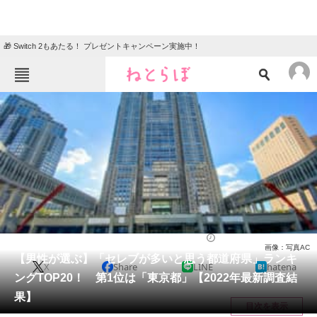
🎁 Switch 2もあたる！ プレゼントキャンペーン実施中！
ねとらぼメニュー
TOP
ニュース
エンタメ
クイズ
グルメ
地域
住まい
教育・育児
動物
リサーチ
ライフ
2022/11/14 09:30（公開）
画像：写真AC
会員記事
【男性が選ぶ】「セレブが多いと思う都道府県」ランキ
X
Share
LINE
hatena
ングTOP20！ 第1位は「東京都」【2022年最新調査結
メディア
果】
目次を表示
注目記事を集めた総合ページ