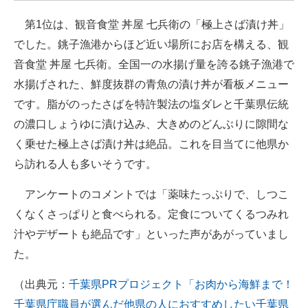
企業向けIT製品の総合サイト
第1位は、観音食堂 丼屋 七兵衛の「極上さば漬け丼」
でした。銚子漁港からほど近い場所にお店を構える、観
IT製品の技術・比較・事例
音食堂 丼屋 七兵衛。全国一の水揚げ量を誇る銚子漁港で
製造業のIT導入・活用を支援
水揚げされた、鮮度抜群の青魚の漬け丼が看板メニュー
です。脂がのったさばを特許製法の塩ダレと千葉県伝統
モノづくり技術者専門サイト
の濃口しょうゆに漬け込み、大きめのどんぶりに隙間な
エレクトロニクス専門サイト
く乗せた極上さば漬け丼は絶品。これを目当てに他県か
ら訪れる人も多いそうです。
電子設計の基本と応用
アンケートのコメントでは「薬味たっぷりで、しつこ
エネルギーの専門メディア
くなくさっぱりと食べられる。定食についてくるつみれ
建設×テクノロジーの最前線
汁やデザートも絶品です」といった声があがっていまし
ちょっと気になるネットの話題
た。
（出典元：
千葉県PRプロジェクト「お肉から海鮮まで！
千葉県庁職員が選んだ他県の人におすすめしたい千葉県