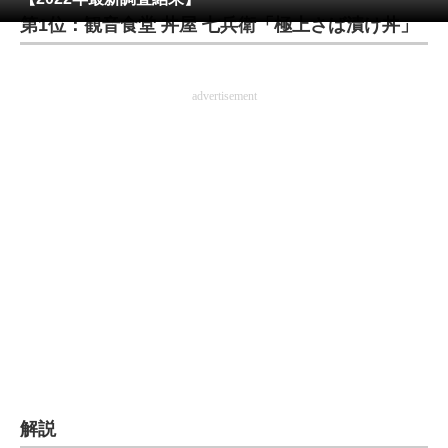
第1位：観音食堂 丼屋 七兵衛「極上さば漬け丼」
ITの今と未来を見通す
スマホと通信の最新トレンド
advertisement
進化するPCとデバイスの未来
好きが集まる 比べて選べる
ビジネスと働き方のヒント
AI活用のいまが分かる
企業ITのトレンドを詳説
経営リーダーのコミュニティ
マーケ×ITの今がよく分かる
解説
ITエンジニア向け専門サイト