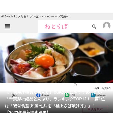
🎁 Switch 2もあたる！ プレゼントキャンペーン実施中！
ねとらぼメニュー
TOP
ニュース
エンタメ
クイズ
グルメ
地域
住まい
教育・育児
動物
リサーチ
グルメ
2022/11/15 17:25（公開）
画像：写真AC
会員記事
【千葉県庁職員が選んだ】他県の人におすすめしたい
X
Share
LINE
hatena
「千葉県の絶品どんぶり」ランキングTOP12！ 第1位
メディア
は「観音食堂 丼屋 七兵衛『極上さば漬け丼』」！
目次を表示
【2022年最新調査結果】
注目記事を集めた総合ページ