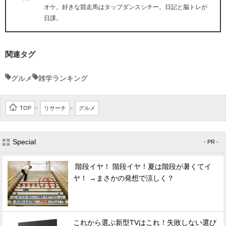
オケ。好きな競走馬はタップダンスシチー。日記と脳トレが
日課。
関連タグ
グルメ
雑学ランキング
TOP
リサーチ
グルメ
>
>
Special
- PR -
階段イヤ！ 階段イヤ！夏は階段が暑くてイ
ヤ！ →まさかの発想で涼しく？
これから選ぶ新型TVはこれ！失敗しない選び