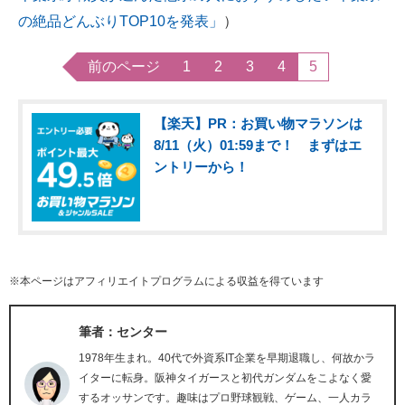
の絶品どんぶりTOP10を発表」
）
前のページ
1
2
3
4
5
【楽天】PR：お買い物マラソンは
8/11（火）01:59まで！ まずはエ
ントリーから！
※本ページはアフィリエイトプログラムによる収益を得ています
筆者：センター
1978年生まれ。40代で外資系IT企業を早期退職し、何故かラ
イターに転身。阪神タイガースと初代ガンダムをこよなく愛
するオッサンです。趣味はプロ野球観戦、ゲーム、一人カラ