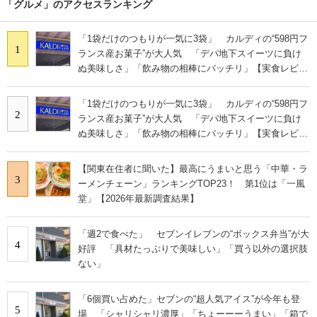
「グルメ」のアクセスランキング
「1袋だけのつもりが一気に3袋」 カルディの“598円フ
1
ランス産お菓子”が大人気 「デパ地下スイーツに負け
ぬ美味しさ」「飲み物の相棒にバッチリ」【実食レビュ
ー】
「1袋だけのつもりが一気に3袋」 カルディの“598円フ
2
ランス産お菓子”が大人気 「デパ地下スイーツに負け
ぬ美味しさ」「飲み物の相棒にバッチリ」【実食レビュ
ー】
【関東在住者に聞いた】最高にうまいと思う「中華・ラ
3
ーメンチェーン」ランキングTOP23！ 第1位は「一風
堂」【2026年最新調査結果】
「週2で食べた」 セブンイレブンの“ボックス弁当”が大
4
好評 「具材たっぷりで美味しい」「買う以外の選択肢
ない」
「6個買い占めた」セブンの“超人気アイス”が今年も登
5
場 「シャリシャリ濃厚」「ちょーーーうまい」「箱で