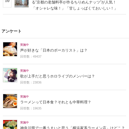
10
る“京都の老舗料亭が作るちりめんナッツ”が人気！
「オシャレな味！」「甘しょっぱくておいしい！」
アンケート
実施中
声が好きな「日本のボーカリスト」は？
回答数：49437
実施中
歌が上手だと思うホロライブのメンバーは？
回答数：23836
実施中
ラーメンって日本食？それとも中華料理？
回答数：19635
実施中
神奈川県で一番うまいと思う「横浜家系ラーメン店」はどこ？