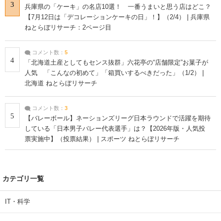
3
兵庫県の「ケーキ」の名店10選！ 一番うまいと思う店はどこ？
【7月12日は「デコレーションケーキの日」！】（2/4） | 兵庫県
ねとらぼリサーチ：2ページ目
コメント数：
5
4
「北海道土産としてもセンス抜群」六花亭の“店舗限定”お菓子が
人気 「こんなの初めて」「箱買いするべきだった」（1/2） |
北海道 ねとらぼリサーチ
コメント数：
3
5
【バレーボール】ネーションズリーグ日本ラウンドで活躍を期待
している「日本男子バレー代表選手」は？【2026年版・人気投
票実施中】（投票結果） | スポーツ ねとらぼリサーチ
カテゴリ一覧
IT・科学