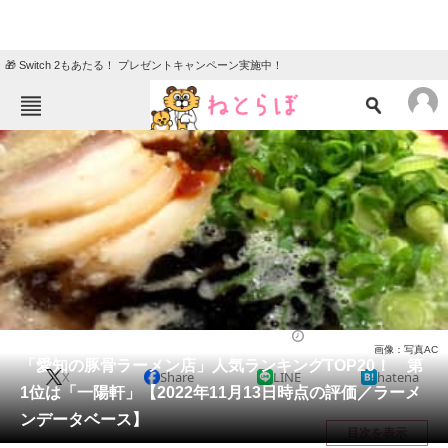
🎁 Switch 2もあたる！ プレゼントキャンペーン実施中！
ねとらぼメニュー
TOP
ニュース
エンタメ
クイズ
グルメ
地域
住まい
教育・育児
動物
リサーチ
グルメ
2022/11/19 17:45（公開）
画像：写真AC
会員記事
「愛知の豚骨ラーメン店」人気ランキングTOP20！ 第
X
Share
LINE
hatena
1位は「一陽軒」【2022年11月13日時点の評価／ラーメ
メディア
ンデータベース】
目次を表示
注目記事を集めた総合ページ