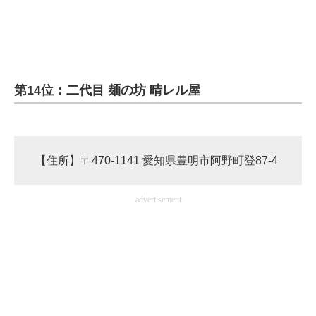
企業向けIT製品の総合サイト
IT製品の技術・比較・事例
製造業のIT導入・活用を支援
第14位：二代目 麺の坊 晴レル屋
モノづくり技術者専門サイト
エレクトロニクス専門サイト
【住所】〒470-1141 愛知県豊明市阿野町登87-4
電子設計の基本と応用
エネルギーの専門メディア
advertisement
建設×テクノロジーの最前線
ちょっと気になるネットの話題