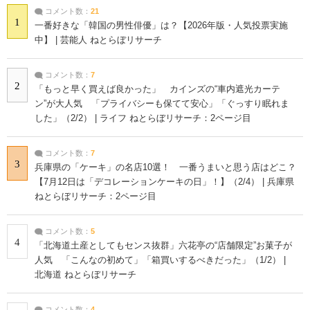
コメント数：
21
1
一番好きな「韓国の男性俳優」は？【2026年版・人気投票実施
中】 | 芸能人 ねとらぼリサーチ
コメント数：
7
2
「もっと早く買えば良かった」 カインズの“車内遮光カーテ
ン”が大人気 「プライバシーも保てて安心」「ぐっすり眠れま
した」（2/2） | ライフ ねとらぼリサーチ：2ページ目
コメント数：
7
3
兵庫県の「ケーキ」の名店10選！ 一番うまいと思う店はどこ？
【7月12日は「デコレーションケーキの日」！】（2/4） | 兵庫県
ねとらぼリサーチ：2ページ目
コメント数：
5
4
「北海道土産としてもセンス抜群」六花亭の“店舗限定”お菓子が
人気 「こんなの初めて」「箱買いするべきだった」（1/2） |
北海道 ねとらぼリサーチ
コメント数：
4