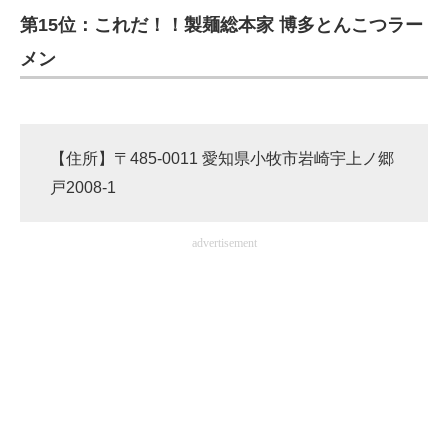
第15位：これだ！！製麺総本家 博多とんこつラー
ITの今と未来を見通す
メン
スマホと通信の最新トレンド
進化するPCとデバイスの未来
【住所】〒485-0011 愛知県小牧市岩崎宇上ノ郷
好きが集まる 比べて選べる
戸2008-1
ビジネスと働き方のヒント
advertisement
AI活用のいまが分かる
企業ITのトレンドを詳説
経営リーダーのコミュニティ
マーケ×ITの今がよく分かる
ITエンジニア向け専門サイト