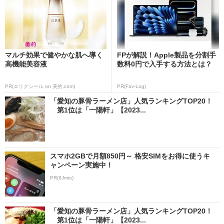
マルチ効果で健やかな肌へ導く
FPが解説！Apple製品を分割手
高機能美容液
数料0円で入手する方法とは？
PR(エリクシール on 美的.com)
PR(Fav-Log)
「愛知の豚骨ラーメン店」人気ランキングTOP20！
第1位は「一陽軒」【2023...
スマホ2GBで月額850円～ 格安SIMをお得に使うキ
ャンペーン実施中！
PR(IIJmio)
「愛知の豚骨ラーメン店」人気ランキングTOP20！
第1位は「一陽軒」【2023...