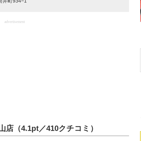
井町934−1
advertisement
店（4.1pt／410クチコミ）