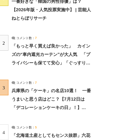
一番好きな「韓国の男性俳優」は？
【2026年版・人気投票実施中】 | 芸能人
ねとらぼリサーチ
コメント数：
7
2
「もっと早く買えば良かった」 カイン
ズの“車内遮光カーテン”が大人気 「プ
ライバシーも保てて安心」「ぐっすり眠
れました」（2/2） | ライフ ねとらぼリ
サーチ：2ページ目
コメント数：
7
3
兵庫県の「ケーキ」の名店10選！ 一番
うまいと思う店はどこ？【7月12日は
「デコレーションケーキの日」！】
（2/4） | 兵庫県 ねとらぼリサーチ：2ペ
ージ目
コメント数：
5
4
「北海道土産としてもセンス抜群」六花