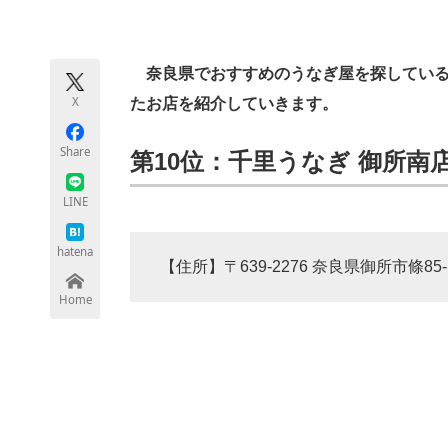
モノづくり技術者専門サイト
エレクトロ
奈良県でおすすめのうなぎ屋を探している人
X
たお店を紹介していきます。
ちょっと気になるネットの話題
Share
第10位：千里うなぎ 御所南店（
LINE
hatena
【住所】〒639-2276 奈良県御所市條85-
Home