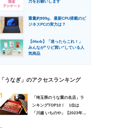
力をお願いします
門メディア
建設×テクノロジーの最前線
重量約999g、最新CPU搭載のビ
ジネスPCの実力は？
【iHerb】「迷ったらこれ！」
みんなが"リピ買い"している人
気商品
「うなぎ」のアクセスランキング
1
「埼玉県のうな重の名店」ラ
ンキングTOP10！ 1位は
「川越 いちのや」【2023年
10月1日時点／SARAH】