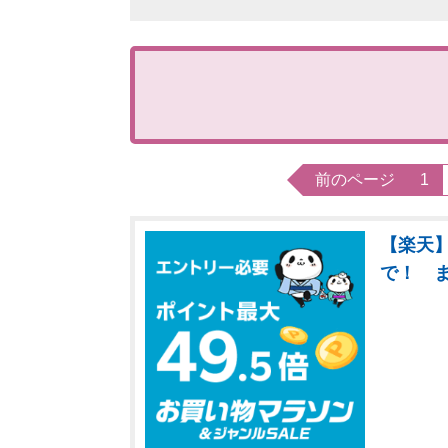
前のページ
1
【楽天】
で！ 