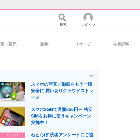
検索
ログイン
教育・育児
動物
リサーチ
会員記事
バイスの未来
好きが集まる 比べて選べる
- PR -
スマホの写真／動画をもう一段
コミュニティ
マーケ×ITの今がよく分かる
安全に 買い切りクラウドストレ
ージ
スマホ2GBで月額850円～ 格安
・活用を支援
SIMをお得に使うキャンペーン
実施中！
ねとらぼ 読者アンケートにご協