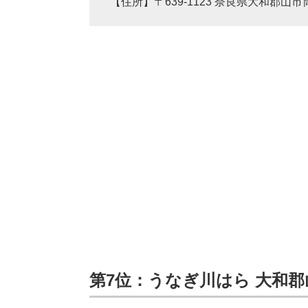
【住所】〒639-1123 奈良県大和郡山市筒
第7位：うなぎ川はら 大和郡山