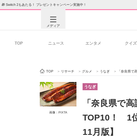
🎁 Switch 2もあたる！ プレゼントキャンペーン実施中！
メディア
TOP
ニュース
エンタメ
クイズ
注目記事を集めた総合ページ
ITの今
TOP
>
リサーチ
>
グルメ
>
うなぎ
>
「奈良県で高
ビジネスと働き方のヒント
AI活用
うなぎ
「奈良県で高
ITエンジニア向け専門サイト
企業向けI
画像：PIXTA
TOP10！ 
11月版】