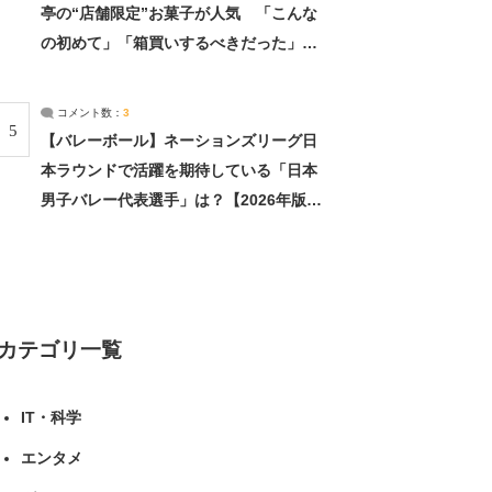
亭の“店舗限定”お菓子が人気 「こんな
の初めて」「箱買いするべきだった」
（1/2） | 北海道 ねとらぼリサーチ
コメント数：
3
5
【バレーボール】ネーションズリーグ日
本ラウンドで活躍を期待している「日本
男子バレー代表選手」は？【2026年版・
人気投票実施中】（投票結果） | スポー
ツ ねとらぼリサーチ
カテゴリ一覧
IT・科学
エンタメ