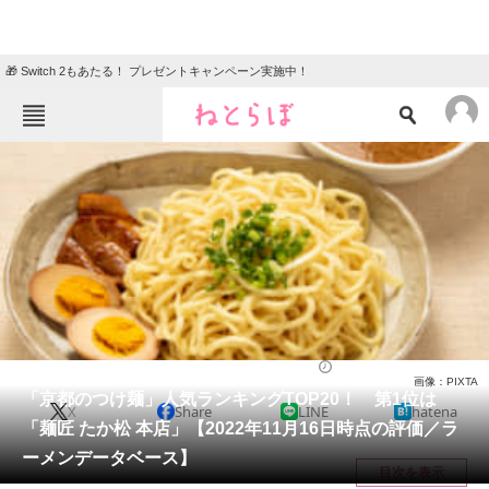
🎁 Switch 2もあたる！ プレゼントキャンペーン実施中！
ねとらぼメニュー
TOP
ニュース
エンタメ
クイズ
グルメ
地域
住まい
教育・育児
動物
リサーチ
グルメ
2022/11/18 18:25（公開）
画像：PIXTA
会員記事
「京都のつけ麺」人気ランキングTOP20！ 第1位は
X
Share
LINE
hatena
「麺匠 たか松 本店」【2022年11月16日時点の評価／ラ
メディア
ーメンデータベース】
目次を表示
注目記事を集めた総合ページ