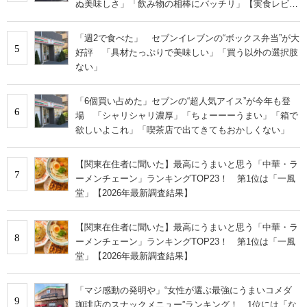
ぬ美味しさ」「飲み物の相棒にバッチリ」【実食レビュ
ー】
「週2で食べた」 セブンイレブンの“ボックス弁当”が大
5
好評 「具材たっぷりで美味しい」「買う以外の選択肢
ない」
「6個買い占めた」セブンの“超人気アイス”が今年も登
6
場 「シャリシャリ濃厚」「ちょーーーうまい」「箱で
欲しいよこれ」「喫茶店で出てきてもおかしくない」
【関東在住者に聞いた】最高にうまいと思う「中華・ラ
7
ーメンチェーン」ランキングTOP23！ 第1位は「一風
堂」【2026年最新調査結果】
【関東在住者に聞いた】最高にうまいと思う「中華・ラ
8
ーメンチェーン」ランキングTOP23！ 第1位は「一風
堂」【2026年最新調査結果】
「マジ感動の発明や」“女性が選ぶ最強にうまいコメダ
9
珈琲店のスナックメニュー”ランキング！ 1位には「な