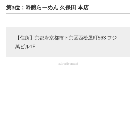
第3位：吟醸らーめん 久保田 本店
ITの今と未来を見通す
スマホと通信の最新トレンド
【住所】京都府京都市下京区西松屋町563 フジ
進化するPCとデバイスの未来
萬ビル1F
好きが集まる 比べて選べる
advertisement
ビジネスと働き方のヒント
AI活用のいまが分かる
企業ITのトレンドを詳説
経営リーダーのコミュニティ
マーケ×ITの今がよく分かる
ITエンジニア向け専門サイト