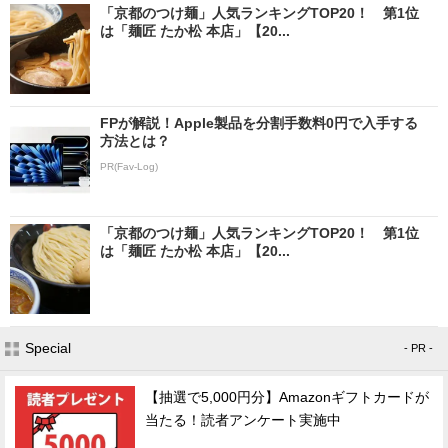
「京都のつけ麺」人気ランキングTOP20！ 第1位
は「麺匠 たか松 本店」【20...
FPが解説！Apple製品を分割手数料0円で入手する
方法とは？
PR(Fav-Log)
「京都のつけ麺」人気ランキングTOP20！ 第1位
は「麺匠 たか松 本店」【20...
Special
- PR -
【抽選で5,000円分】Amazonギフトカードが
当たる！読者アンケート実施中