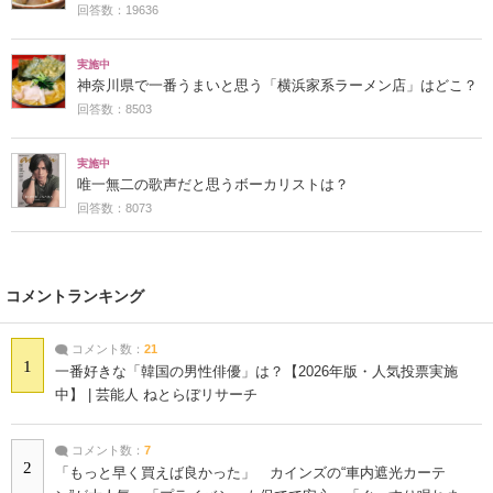
回答数：19636
実施中
神奈川県で一番うまいと思う「横浜家系ラーメン店」はどこ？
回答数：8503
実施中
唯一無二の歌声だと思うボーカリストは？
回答数：8073
コメントランキング
コメント数：
21
1
一番好きな「韓国の男性俳優」は？【2026年版・人気投票実施
中】 | 芸能人 ねとらぼリサーチ
コメント数：
7
2
「もっと早く買えば良かった」 カインズの“車内遮光カーテ