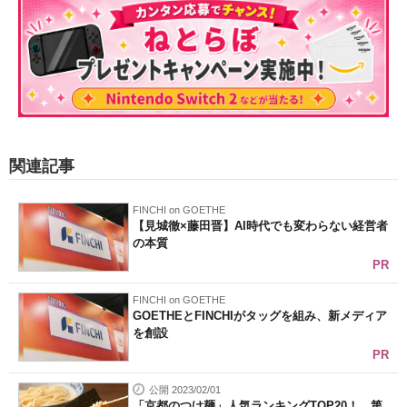
関連記事
FINCHI on GOETHE
【見城徹×藤田晋】AI時代でも変わらない経営者
の本質
PR
FINCHI on GOETHE
GOETHEとFINCHIがタッグを組み、新メディア
を創設
PR
公開 2023/02/01
「京都のつけ麺」人気ランキングTOP20！ 第