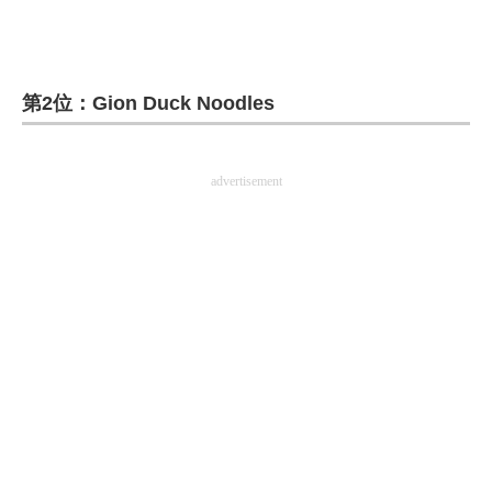
企業向けIT製品の総合サイト
IT製品の技術・比較・事例
第2位：Gion Duck Noodles
製造業のIT導入・活用を支援
モノづくり技術者専門サイト
advertisement
エレクトロニクス専門サイト
電子設計の基本と応用
エネルギーの専門メディア
建設×テクノロジーの最前線
ちょっと気になるネットの話題