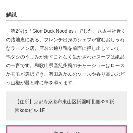
解説
第2位は「Gion Duck Noodles」でした。八坂神社近く
の路地裏にある、フレンチ出身のシェフが営むおしゃれ
なラーメン店。店名の通り鴨を前面に押し出していて、
鴨ダシのうまみが余すことなく生かされたスープは絶品
の一言です。和歌山県産紀州鴨のチャーシューはロース
かモモが選択でき、有田みかんのソースや香り高いぶど
う山椒が器と味に華を添えます。
【住所】京都府京都市東山区祇園町北側329 祇
園kotoビル 1F