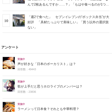
んで2枚あるんですか……？」「もはや食べるのが1つの
趣味」の声
「週2で食べた」 セブンイレブンの“ボックス弁当”が大
10
好評 「具材たっぷりで美味しい」「買う以外の選択肢
ない」
アンケート
実施中
声が好きな「日本のボーカリスト」は？
回答数：49443
実施中
歌が上手だと思うホロライブのメンバーは？
回答数：23836
実施中
ラーメンって日本食？それとも中華料理？