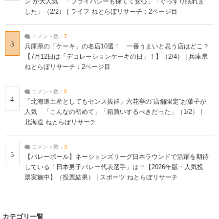
ン”が大人気 「プライバシーも保てて安心」「ぐっすり眠れま
した」（2/2） | ライフ ねとらぼリサーチ：2ページ目
コメント数：
7
3
兵庫県の「ケーキ」の名店10選！ 一番うまいと思う店はどこ？
【7月12日は「デコレーションケーキの日」！】（2/4） | 兵庫県
ねとらぼリサーチ：2ページ目
コメント数：
5
4
「北海道土産としてもセンス抜群」六花亭の“店舗限定”お菓子が
人気 「こんなの初めて」「箱買いするべきだった」（1/2） |
北海道 ねとらぼリサーチ
コメント数：
3
5
【バレーボール】ネーションズリーグ日本ラウンドで活躍を期待
している「日本男子バレー代表選手」は？【2026年版・人気投
票実施中】（投票結果） | スポーツ ねとらぼリサーチ
カテゴリ一覧