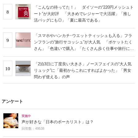
「こんなの待ってた！」 ダイソーの“220円メッシュト
8
ート”が大好評 「大きめでレジャーで大活躍」「推し
活バッグにも◎」「夏に最高である」
「スマホやハンカチ･ウエットティッシュも入る」フラ
9
ンフランの“旅行サコッシュ”が大人気 「ポケットたく
さん」「色違いで購入」「たくさん歩く仕事や旅行に便
利」
「2泊3日に丁度良い大きさ」ノースフェイスの“大人気
10
リュック”に「最初からこれにすればよかった」「男女
問わず使える」の声
アンケート
実施中
声が好きな「日本のボーカリスト」は？
回答数：49538