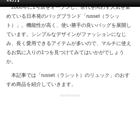
2000年に1号店をオープンし、世代を問わず人気を集
ITの今と未来を見通す
めている日本発のバッグブランド「russet（ラシッ
ト）」。機能性が高く、使い勝手の良いバッグを展開し
スマホと通信の最新トレンド
ています。シンプルなデザインがファッションになじ
進化するPCとデバイスの未来
み、長く愛用できるアイテムが多いので、マルチに使え
るお気に入りの1つを見つけてみてはいかがでしょう
好きが集まる 比べて選べる
か。
ビジネスと働き方のヒント
本記事では「russet（ラシット）のリュック」のおす
AI活用のいまが分かる
すめ商品を紹介していきます。
企業ITのトレンドを詳説
advertisement
経営リーダーのコミュニティ
マーケ×ITの今がよく分かる
ITエンジニア向け専門サイト