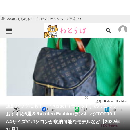
🎁 Switch 2もあたる！ プレゼントキャンペーン実施中！
ねとらぼメニュー
TOP
ニュース
エンタメ
クイズ
グルメ
地域
住まい
教育・育児
動物
リサーチ
バッグ
2022/11/18 16:55（公開）
出典：Rakuten Fashion
会員記事
通勤バッグにも！ 「russet（ラシット）のリュック」
X
Share
LINE
hatena
おすすめ6選＆Rakuten FashionランキングTOP10！
メディア
A4サイズやパソコンが収納可能なモデルなど【2022年
目次を表示
11月】
注目記事を集めた総合ページ