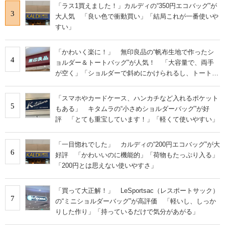
「ラス1買えました！」カルディの“350円エコバッグ”が
3
大人気 「良い色で衝動買い」「結局これが一番使いや
すい」
「かわいく楽に！」 無印良品の“帆布生地で作ったシ
4
ョルダー＆トートバッグ”が人気！ 「大容量で、両手
が空く」「ショルダーで斜めにかけられるし、トートで
も様になる！」
「スマホやカードケース、ハンカチなど入れるポケット
5
もある」 キタムラの“小さめショルダーバッグ”が好
評 「とても重宝しています！」「軽くて使いやすい」
「一目惚れでした」 カルディの“200円エコバッグ”が大
6
好評 「かわいいのに機能的」「荷物もたっぷり入る」
「200円とは思えない使いやすさ」
「買って大正解！」 LeSportsac（レスポートサック）
7
の“ミニショルダーバッグ”が高評価 「軽いし、しっか
りした作り」「持っているだけで気分があがる」