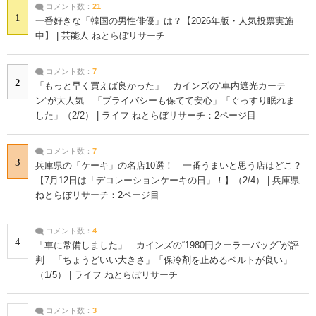
コメント数：
21
1
一番好きな「韓国の男性俳優」は？【2026年版・人気投票実施
中】 | 芸能人 ねとらぼリサーチ
コメント数：
7
2
「もっと早く買えば良かった」 カインズの“車内遮光カーテ
ン”が大人気 「プライバシーも保てて安心」「ぐっすり眠れま
した」（2/2） | ライフ ねとらぼリサーチ：2ページ目
コメント数：
7
3
兵庫県の「ケーキ」の名店10選！ 一番うまいと思う店はどこ？
【7月12日は「デコレーションケーキの日」！】（2/4） | 兵庫県
ねとらぼリサーチ：2ページ目
コメント数：
4
4
「車に常備しました」 カインズの“1980円クーラーバッグ”が評
判 「ちょうどいい大きさ」「保冷剤を止めるベルトが良い」
（1/5） | ライフ ねとらぼリサーチ
コメント数：
3