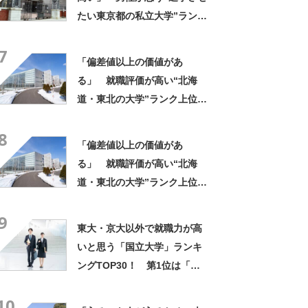
たい東京都の私立大学”ランキ
ング上位に学生の声！「クラ
7
スの人と仲良くなりやすい」
「偏差値以上の価値があ
「他大学にない学科も」
る」 就職評価が高い“北海
道・東北の大学”ランク上位に
集まった声！「就職に強い専
8
門性」「今1番熱い大学」
「偏差値以上の価値があ
る」 就職評価が高い“北海
道・東北の大学”ランク上位に
集まった声！「就職に強い専
9
門性」「今1番熱い大学」
東大・京大以外で就職力が高
いと思う「国立大学」ランキ
ングTOP30！ 第1位は「一
橋大学」【2026年最新調査結
10
果】