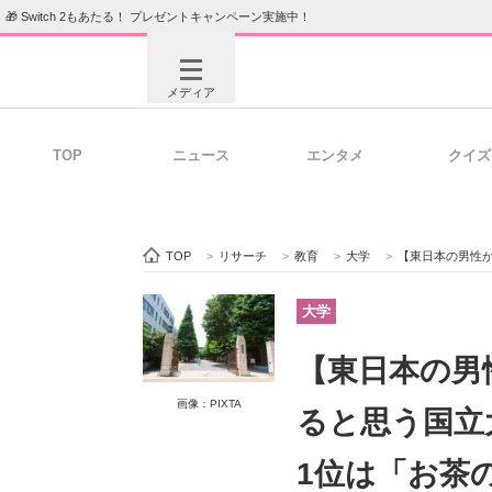
🎁 Switch 2もあたる！ プレゼントキャンペーン実施中！
メディア
TOP
ニュース
エンタメ
クイズ
注目記事を集めた総合ページ
ITの今
TOP
>
リサーチ
>
教育
>
大学
>
【東日本の男性が選ぶ】「
ビジネスと働き方のヒント
AI活用
大学
【東日本の男
ITエンジニア向け専門サイト
企業向けI
画像：PIXTA
ると思う国立
1位は「お茶