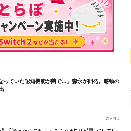
なっていた認知機能が菌で…」森永が開発。感動の
出
森永乳業