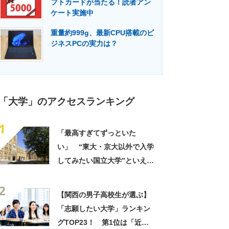
フトカードが当たる！読者アン
門メディア
建設×テクノロジーの最前線
ケート実施中
重量約999g、最新CPU搭載のビ
ジネスPCの実力は？
「大学」のアクセスランキング
1
「最高すぎてずっといた
い」 “東大・京大以外で入学
してみたい国立大学”といえ
ば？ 女性が選ぶ上位に「特
2
濃講義が魅力」「フィンラン
【関西の男子高校生が選ぶ】
ド語や、ブルガリア語なども
「志願したい大学」ランキン
学べる」の声
グTOP23！ 第1位は「近畿