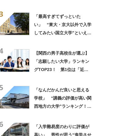
大学」【2026年最新調査結
3
果】
「最高すぎてずっといた
い」 “東大・京大以外で入学
してみたい国立大学”といえ
ば？ 女性が選ぶ上位に「特
4
濃講義が魅力」「フィンラン
【関西の男子高校生が選ぶ】
ド語や、ブルガリア語なども
「志願したい大学」ランキン
学べる」の声
グTOP23！ 第1位は「近畿
大学」【2026年最新調査結
5
果】
「なんだかんだ良いと思える
学校」 “講義の評価が高い関
西地方の大学”ランキング！
上位には「緻密にカリキュラ
6
ムが組まれている」「優しい
「入学難易度のわりに評価が
先生が多い」の声
高い」 男性が思う“進学させ