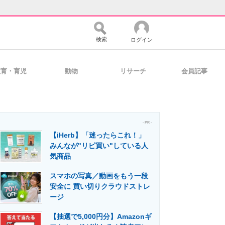
検索
ログイン
教育・育児
動物
リサーチ
会員記事
バイスの未来
好きが集まる 比べて選べる
- PR -
【iHerb】「迷ったらこれ！」
コミュニティ
マーケ×ITの今がよく分かる
みんなが"リピ買い"している人
気商品
スマホの写真／動画をもう一段
・活用を支援
安全に 買い切りクラウドストレ
ージ
【抽選で5,000円分】Amazonギ