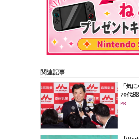
関連記事
「気に
70代続
PR