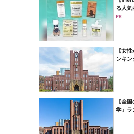
【iH
る人気
PR
【女性
ンキング
【全国
学」ラン