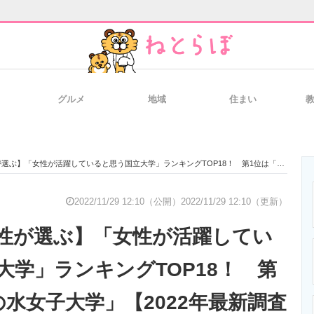
グルメ
地域
住まい
と未来を見通す
スマホと通信の最新トレンド
進化するPCとデ
女性が活躍していると思う国立大学」ランキングTOP18！ 第1位は「お茶の水女子大学」【2022年最新調査結果】
のいまが分かる
企業ITのトレンドを詳説
経営リーダーの
2022/11/29 12:10（公開）
2022/11/29 12:10（更新）
性が選ぶ】「女性が活躍してい
T製品の総合サイト
IT製品の技術・比較・事例
製造業のIT導入
大学」ランキングTOP18！ 第
の水女子大学」【2022年最新調査