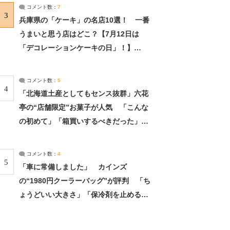
サーチ：2ページ目
コメント数：
7
3
兵庫県の「ケーキ」の名店10選！ 一番
うまいと思う店はどこ？【7月12日は
「デコレーションケーキの日」！】
（2/4） | 兵庫県 ねとらぼリサーチ：2ペ
ージ目
コメント数：
5
4
「北海道土産としてもセンス抜群」六花
亭の“店舗限定”お菓子が人気 「こんな
の初めて」「箱買いするべきだった」
（1/2） | 北海道 ねとらぼリサーチ
コメント数：
4
5
「車に常備しました」 カインズ
の“1980円クーラーバッグ”が評判 「ち
ょうどいい大きさ」「保冷剤を止めるベ
ルトが良い」（1/5） | ライフ ねとらぼ
リサーチ