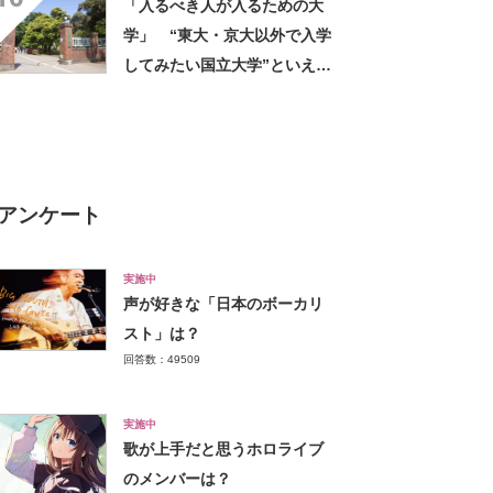
「入るべき人が入るための大
学」 “東大・京大以外で入学
してみたい国立大学”といえ
ば？ 女性が選ぶ上位に「徹
底的に学べる」「世の中にあ
る大学の中で一二を争うレベ
ルの先端設備」の声
アンケート
実施中
声が好きな「日本のボーカリ
スト」は？
回答数：49509
実施中
歌が上手だと思うホロライブ
のメンバーは？