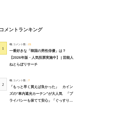
コメントランキング
コメント数：
21
1
一番好きな「韓国の男性俳優」は？
【2026年版・人気投票実施中】 | 芸能人
ねとらぼリサーチ
コメント数：
7
2
「もっと早く買えば良かった」 カイン
ズの“車内遮光カーテン”が大人気 「プ
ライバシーも保てて安心」「ぐっすり眠
れました」（2/2） | ライフ ねとらぼリ