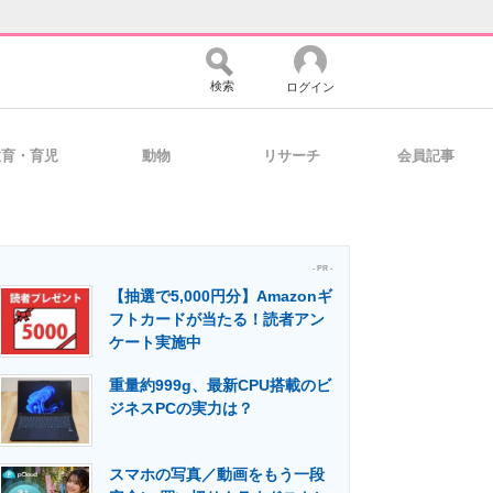
検索
ログイン
教育・育児
動物
リサーチ
会員記事
バイスの未来
好きが集まる 比べて選べる
- PR -
【抽選で5,000円分】Amazonギ
コミュニティ
マーケ×ITの今がよく分かる
フトカードが当たる！読者アン
ケート実施中
重量約999g、最新CPU搭載のビ
・活用を支援
ジネスPCの実力は？
スマホの写真／動画をもう一段