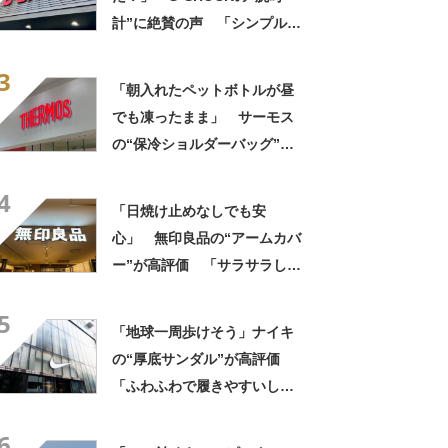
計”に絶賛の声 「シンプルで
おしゃれ」「夏にぴったり」
3
「何よりも軽いのが良い」
「朝入れたペットボトルが昼
でも凍ったまま」 サーモス
の“保冷ショルダーバッグ”が
大好評 「保冷バッグっぽく
4
ない」「猛暑でもスマホが熱
「日焼け止めなしでも安
くならない」
心」 無印良品の“アームカバ
ー”が高評価 「サラサラして
気持ちいい」「去年も購入し
5
今年もリピート」「運転には
「地球一周歩けそう」ナイキ
必須アイテム」
の“厚底サンダル”が高評価
「ふわふわで履きやすいし疲
れない」「良い意味でNIKEっ
6
ぽくない」「歩きやすいし、