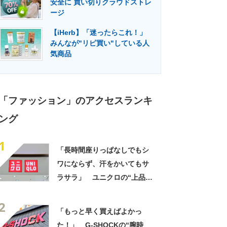
安全に 買い切りクラウドストレ
門メディア
建設×テクノロジーの最前線
ージ
【iHerb】「迷ったらこれ！」
みんなが"リピ買い"している人
気商品
「ファッション」のアクセスランキ
ング
1
「長時間座りっぱなしでもシ
ワにならず、汗をかいてもサ
ラサラ」 ユニクロの“上品ワ
ンピース”が1000円引き 「2
2
色ともに購入」「旅行に着て
「もっと早く買えばよかっ
いったが快適」
た！」 G-SHOCKの“腕時