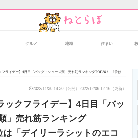
グルメ
地域
住まい
と未来を見通す
スマホと通信の最新トレンド
進化するPCとデ
ー】4日目「バッグ・シューズ類」売れ筋ランキングTOP20！ 1位は「デイリーラシットのエコバッグ」 2位は定番の「コーチのショルダーバッグ」
のいまが分かる
企業ITのトレンドを詳説
経営リーダーの
2022/11/30 18:30（公開）
2022/12/06 12:16（更新）
ブラックフライデー】4日目「バッ
T製品の総合サイト
IT製品の技術・比較・事例
製造業のIT導入
類」売れ筋ランキング
 1位は「デイリーラシットのエコ