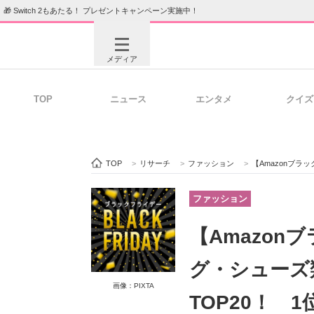
🎁 Switch 2もあたる！ プレゼントキャンペーン実施中！
メディア
TOP
ニュース
エンタメ
クイズ
注目記事を集めた総合ページ
ITの今
TOP
>
リサーチ
>
ファッション
>
【Amazonブラックフライデ
ビジネスと働き方のヒント
AI活用
ファッション
【Amazon
ITエンジニア向け専門サイト
企業向けI
グ・シューズ
画像：PIXTA
TOP20！