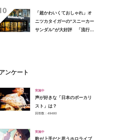
「ポケットも多いので使いや
10
すい」「シンプルなデザイン
「超かわいくておしゃれ」オ
でとてもオシャレ」
ニツカタイガーの“スニーカー
サンダル”が大好評 「流行り
すぎないでほしい」「最高の
スニサン」「高級感も◎」
「フェス用に購入」
アンケート
実施中
声が好きな「日本のボーカリ
スト」は？
回答数：49480
実施中
歌が上手だと思うホロライブ