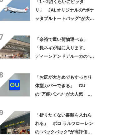
「1～2泊くらいにピッタ
かわいいです」
リ」 JALオリジナルの“ポケ
ッタブルトートバッグ”が大好
評 「作りがしっかりして
7
る」「3個目の購入です」
「余裕で重い荷物運べる」
「長ネギが縦に入ります」
ディーンアンドデルーカの“折
りたためる保冷ショッピング
8
カート”が大好評 「作りが頑
「お尻が大きめでもすっきり
丈」「とにかく便利」
体型カバーできる」 GU
の“万能パンツ”が大人気
「色違いで2本購入」「涼しく
9
て履きやすい」
「折りたくない書類を入れら
れる」 ポロ ラルフローレン
の“バックパック”が高評価