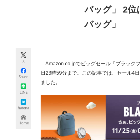
モノづくり技術者専門サイト
エレクトロ
バッグ」 2
バッグ」
ちょっと気になるネットの話題
X
Amazon.co.jpでビッグセール「ブラッ
日23時59分まで。この記事では、セール
Share
ました。
LINE
hatena
Home