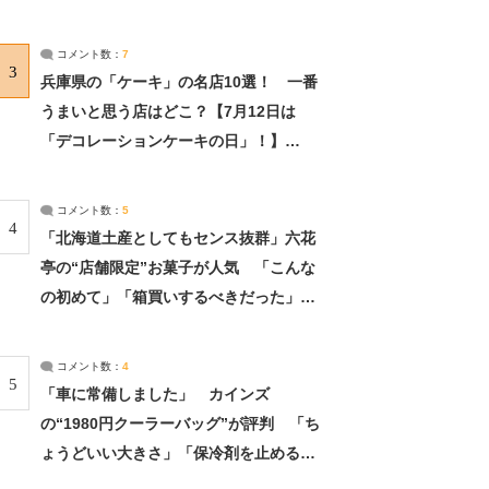
れました」（2/2） | ライフ ねとらぼリ
サーチ：2ページ目
コメント数：
7
3
兵庫県の「ケーキ」の名店10選！ 一番
うまいと思う店はどこ？【7月12日は
「デコレーションケーキの日」！】
（2/4） | 兵庫県 ねとらぼリサーチ：2ペ
ージ目
コメント数：
5
4
「北海道土産としてもセンス抜群」六花
亭の“店舗限定”お菓子が人気 「こんな
の初めて」「箱買いするべきだった」
（1/2） | 北海道 ねとらぼリサーチ
コメント数：
4
5
「車に常備しました」 カインズ
の“1980円クーラーバッグ”が評判 「ち
ょうどいい大きさ」「保冷剤を止めるベ
ルトが良い」（1/5） | ライフ ねとらぼ