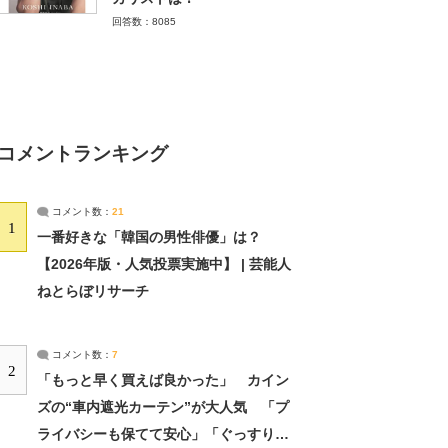
回答数：8085
コメントランキング
コメント数：
21
1
一番好きな「韓国の男性俳優」は？
【2026年版・人気投票実施中】 | 芸能人
ねとらぼリサーチ
コメント数：
7
2
「もっと早く買えば良かった」 カイン
ズの“車内遮光カーテン”が大人気 「プ
ライバシーも保てて安心」「ぐっすり眠