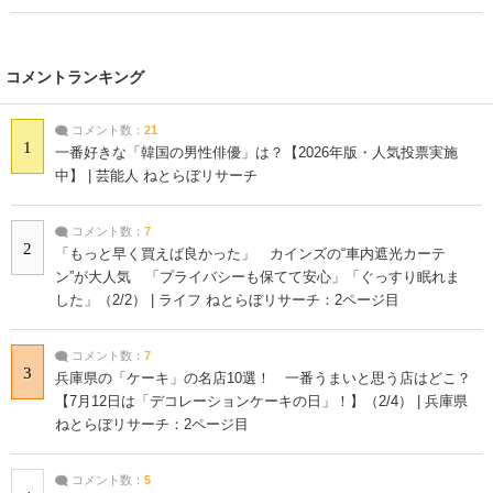
コメントランキング
コメント数：
21
1
一番好きな「韓国の男性俳優」は？【2026年版・人気投票実施
中】 | 芸能人 ねとらぼリサーチ
コメント数：
7
2
「もっと早く買えば良かった」 カインズの“車内遮光カーテ
ン”が大人気 「プライバシーも保てて安心」「ぐっすり眠れま
した」（2/2） | ライフ ねとらぼリサーチ：2ページ目
コメント数：
7
3
兵庫県の「ケーキ」の名店10選！ 一番うまいと思う店はどこ？
【7月12日は「デコレーションケーキの日」！】（2/4） | 兵庫県
ねとらぼリサーチ：2ページ目
コメント数：
5