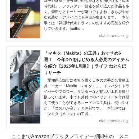
闘争や陰謀、身分違いの恋愛などが描かれる「韓国
時代劇」。ファンタジー要素を盛り込んだ作品も多
く、濃密なストーリーが魅力ですよね。きらびやか
な衣装やヘアメイクにも注目が集まります。 本記
事では「韓国時代劇ドラマ」のおすすめ商品を紹介
していきます。[autho…
nlab.itmedia.co.jp
「マキタ（Makita）の工具」おすすめ6
選！ 今年DIYをはじめる人必見のアイテム
を紹介【2025年1月版】 | ライフ ねとらぼ
リサーチ
愛知県安城市に本社を置く日本の大手総合電動工
具メーカー「Makita（マキタ）」。インパクトドラ
イバーやブロワー、サンダーなど幅広い工具を取り
扱っています。中でも外付けのバッテリーを付け替
えて使うことができるコードレス工具は「使いやす
い」「コスパが高い」と評判です。 本記事では
「マキタ（Makita）の工具…
nlab.itmedia.co.jp
ここまでAmazonブラックフライデー期間中の「スニ