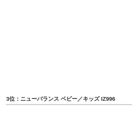
企業向けIT製品の総合サイト
IT製品の技術・比較・事例
製造業のIT導入・活用を支援
モノづくり技術者専門サイト
エレクトロニクス専門サイト
電子設計の基本と応用
エネルギーの専門メディア
3位：ニューバランス ベビー／キッズ IZ996
建設×テクノロジーの最前線
ちょっと気になるネットの話題