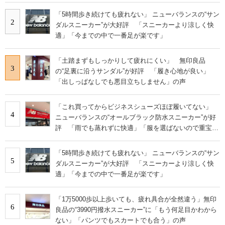
「5時間歩き続けても疲れない」 ニューバランスの“サン
2
ダルスニーカー”が大好評 「スニーカーより涼しく快
適」「今までの中で一番足が楽です」
「土踏まずもしっかりして疲れにくい」 無印良品
3
の“足裏に沿うサンダル”が好評 「履き心地が良い」
「出しっぱなしでも悪目立ちしません」の声
「これ買ってからビジネスシューズほぼ履いてない」
4
ニューバランスの“オールブラック防水スニーカー”が好
評 「雨でも蒸れずに快適」「服を選ばないので重宝」
などの声
「5時間歩き続けても疲れない」 ニューバランスの“サン
5
ダルスニーカー”が大好評 「スニーカーより涼しく快
適」「今までの中で一番足が楽です」
「1万5000歩以上歩いても、疲れ具合が全然違う」無印
6
良品の“3990円撥水スニーカー”に「もう何足目かわから
ない」「パンツでもスカートでも合う」の声