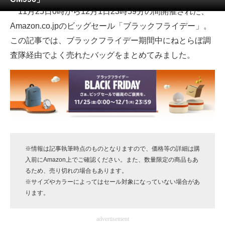
11月25日0時から12月1日23時59分の間開催された、
ITの今と未来を見通す
Amazon.co.jpのビッグセール「ブラックフライデー」。
この記事では、ブラックフライデー期間中にねとらぼ調
スマホと通信の最新トレンド
査隊経由でよく売れたバッグをまとめてみました。
進化するPCとデバイスの未来
好きが集まる 比べて選べる
ビジネスと働き方のヒント
AI活用のいまが分かる
※情報は記事執筆時点のものとなりますので、価格等の詳細は購
企業ITのトレンドを詳説
入前にAmazon上でご確認ください。また、数量限定の商品もあ
るため、売り切れの場合もあります。
経営リーダーのコミュニティ
※サイズやカラーによってはセール対象になっていない場合があ
ります。
マーケ×ITの今がよく分かる
ITエンジニア向け専門サイト
advertisement