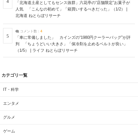
4
「北海道土産としてもセンス抜群」六花亭の“店舗限定”お菓子が
人気 「こんなの初めて」「箱買いするべきだった」（1/2） |
北海道 ねとらぼリサーチ
コメント数：
4
5
「車に常備しました」 カインズの“1980円クーラーバッグ”が評
判 「ちょうどいい大きさ」「保冷剤を止めるベルトが良い」
（1/5） | ライフ ねとらぼリサーチ
カテゴリ一覧
IT・科学
エンタメ
グルメ
ゲーム