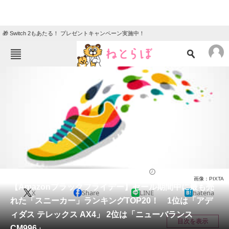
🎁 Switch 2もあたる！ プレゼントキャンペーン実施中！
ねとらぼメニュー
TOP
ニュース
エンタメ
クイズ
グルメ
地域
住まい
教育・育児
動物
リサーチ
シューズ
2022/12/05 20:50（公開）
画像：PIXTA
会員記事
【Amazonブラックフライデー】セール期間中に最も売
X
Share
LINE
hatena
れた「スニーカー」ランキングTOP20！ 1位は「アデ
メディア
ィダス テレックス AX4」 2位は「ニューバランス
目次を表示
CM996」
注目記事を集めた総合ページ