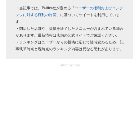
企業向けIT製品の総合サイト
・当記事では、Twitter社が定める「
ユーザーの権利およびコンテ
ンツに対する権利の許諾
」に基づいてツイートを利用していま
IT製品の技術・比較・事例
す。
・閉店した店舗や、提供を終了したメニューが含まれている場合
製造業のIT導入・活用を支援
があります。最新情報は店舗の公式サイトでご確認ください。
・ランキングはユーザーからの投稿に応じて随時変わるため、記
モノづくり技術者専門サイト
事執筆時点と現時点のランキング内容は異なる恐れがあります。
エレクトロニクス専門サイト
advertisement
電子設計の基本と応用
エネルギーの専門メディア
建設×テクノロジーの最前線
ちょっと気になるネットの話題