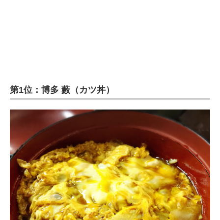
第1位：博多 藪（カツ丼）