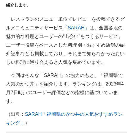
紹介します。
ITの今と未来を見通す
レストランのメニュー単位でレビューを投稿できるグ
スマホと通信の最新トレンド
ルメコミュニティサービス
「SARAH」
は、全国各地の
魅力的な料理とユーザーの“出会い”をつくるサービス。
進化するPCとデバイスの未来
ユーザー投稿をベースとした料理別・おすすめ店舗の紹
好きが集まる 比べて選べる
介記事なども掲載しており、それまで知らなかったおい
しい料理に巡り合えると人気を集めています。
ビジネスと働き方のヒント
今回はそんな「SARAH」の協力のもと、「福岡県で
AI活用のいまが分かる
人気のかつ丼」を紹介します。ランキングは、2023年4
企業ITのトレンドを詳説
月7日時点のユーザー評価などの指標に基づいていま
す。
経営リーダーのコミュニティ
（出典：
SARAH「福岡県のかつ丼の人気おすすめラン
マーケ×ITの今がよく分かる
キング」
）
ITエンジニア向け専門サイト