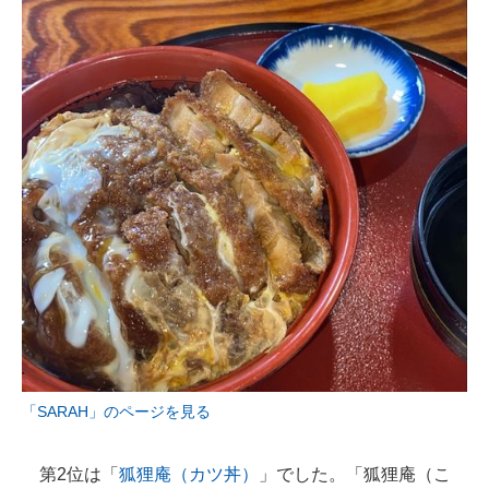
「SARAH」のページを見る
第2位は「
狐狸庵（カツ丼）
」でした。「狐狸庵（こ