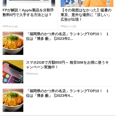
FPが解説！Apple製品を分割手
【その発想はなかった】猛暑の
数料0円で入手する方法とは？
東京、意外な場所に「涼しい」
広告が出現！
PR(Fav-Log)
PR(ねとらぼ)
「福岡県のかつ丼の名店」ランキングTOP10！ 1
位は「博多 藪」【2023年2...
スマホ2GBで月額850円～ 格安SIMをお得に使うキ
ャンペーン実施中！
PR(IIJmio)
「福岡県のかつ丼の名店」ランキングTOP10！ 1
位は「博多 藪」【2023年4...