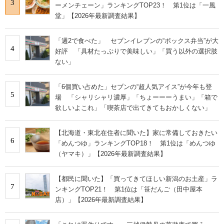
3
ーメンチェーン」ランキングTOP23！ 第1位は「一風
堂」【2026年最新調査結果】
「週2で食べた」 セブンイレブンの“ボックス弁当”が大
4
好評 「具材たっぷりで美味しい」「買う以外の選択肢
ない」
「6個買い占めた」セブンの“超人気アイス”が今年も登
5
場 「シャリシャリ濃厚」「ちょーーーうまい」「箱で
欲しいよこれ」「喫茶店で出てきてもおかしくない」
【北海道・東北在住者に聞いた】家に常備しておきたい
6
「めんつゆ」ランキングTOP18！ 第1位は「めんつゆ
（ヤマキ）」【2026年最新調査結果】
【都民に聞いた】「買ってきてほしい新潟のお土産」ラ
7
ンキングTOP21！ 第1位は「笹だんご（田中屋本
店）」【2026年最新調査結果】