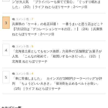
ン”が大人気 「プライバシーも保てて安心」「ぐっすり眠れま
した」（2/2） | ライフ ねとらぼリサーチ：2ページ目
コメント数：
7
3
兵庫県の「ケーキ」の名店10選！ 一番うまいと思う店はどこ？
【7月12日は「デコレーションケーキの日」！】（2/4） | 兵庫県
ねとらぼリサーチ：2ページ目
コメント数：
5
4
「北海道土産としてもセンス抜群」六花亭の“店舗限定”お菓子が
人気 「こんなの初めて」「箱買いするべきだった」（1/2） |
北海道 ねとらぼリサーチ
コメント数：
4
5
「車に常備しました」 カインズの“1980円クーラーバッグ”が評
判 「ちょうどいい大きさ」「保冷剤を止めるベルトが良い」
（1/5） | ライフ ねとらぼリサーチ
カテゴリ一覧