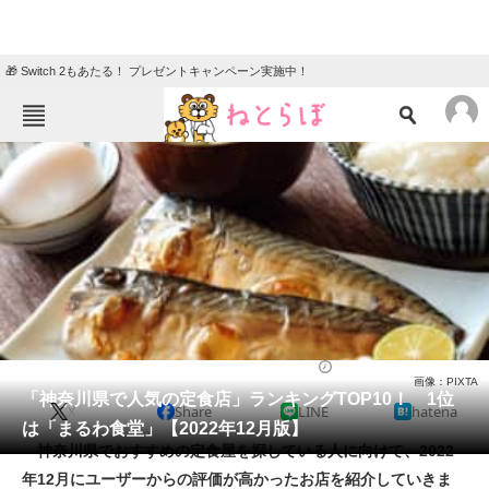
🎁 Switch 2もあたる！ プレゼントキャンペーン実施中！
ねとらぼメニュー
TOP
ニュース
エンタメ
クイズ
グルメ
地域
住まい
教育・育児
動物
リサーチ
定食
2022/12/12 18:20（公開）
画像：PIXTA
会員記事
「神奈川県で人気の定食店」ランキングTOP10！ 1位
X
Share
LINE
hatena
は「まるわ食堂」【2022年12月版】
メディア
神奈川県でおすすめの定食屋を探している人に向けて、2022
年12月にユーザーからの評価が高かったお店を紹介していきま
注目記事を集めた総合ページ