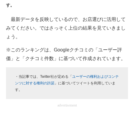
す。
ITの今と未来を見通す
最新データを反映しているので、お店選びに活用して
スマホと通信の最新トレンド
みてください。ではさっそく上位の結果を見ていきまし
ょう。
進化するPCとデバイスの未来
※このランキングは、Googleクチコミの「ユーザー評
好きが集まる 比べて選べる
価」と「クチコミ件数」に基づいて作成されています。
ビジネスと働き方のヒント
・当記事では、Twitter社が定める「
ユーザーの権利およびコンテ
AI活用のいまが分かる
ンツに対する権利の許諾
」に基づいてツイートを利用していま
企業ITのトレンドを詳説
す。
経営リーダーのコミュニティ
advertisement
マーケ×ITの今がよく分かる
ITエンジニア向け専門サイト