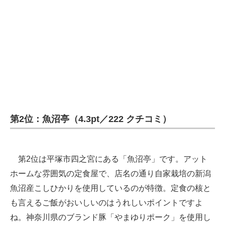
企業向けIT製品の総合サイト
IT製品の技術・比較・事例
製造業のIT導入・活用を支援
モノづくり技術者専門サイト
エレクトロニクス専門サイト
第2位：魚沼亭（4.3pt／222 クチコミ）
電子設計の基本と応用
エネルギーの専門メディア
第2位は平塚市四之宮にある「魚沼亭」です。アット
建設×テクノロジーの最前線
ホームな雰囲気の定食屋で、店名の通り自家栽培の新潟
ちょっと気になるネットの話題
魚沼産こしひかりを使用しているのが特徴。定食の核と
も言えるご飯がおいしいのはうれしいポイントですよ
ね。神奈川県のブランド豚「やまゆりポーク」を使用し