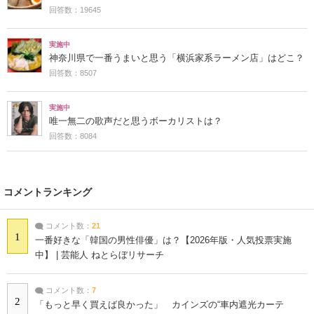
回答数：19645
実施中
神奈川県で一番うまいと思う「横浜家系ラーメン店」はどこ？
回答数：8507
実施中
唯一無二の歌声だと思うボーカリストは？
回答数：8084
コメントランキング
コメント数：
21
1
一番好きな「韓国の男性俳優」は？【2026年版・人気投票実施
中】 | 芸能人 ねとらぼリサーチ
コメント数：
7
2
「もっと早く買えば良かった」 カインズの“車内遮光カーテ