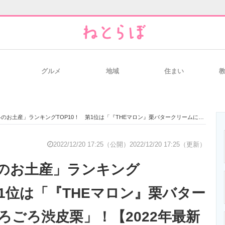
グルメ
地域
住まい
と未来を見通す
スマホと通信の最新トレンド
進化するPCとデ
産」ランキングTOP10！ 第1位は「『THEマロン』栗バタークリームにごろごろ渋皮栗」！【2022年最新投票結果】
のいまが分かる
企業ITのトレンドを詳説
経営リーダーの
2022/12/20 17:25（公開）
2022/12/20 17:25（更新）
のお土産」ランキング
T製品の総合サイト
IT製品の技術・比較・事例
製造業のIT導入
第1位は「『THEマロン』栗バター
ろごろ渋皮栗」！【2022年最新