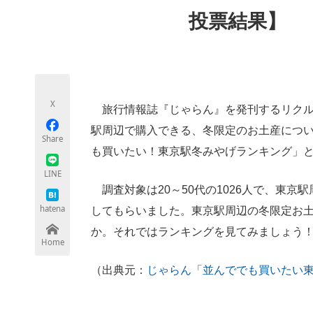
モノづくり技術者専門サイト
エレクトロ
投票結果】
ちょっと気になるネットの話題
X
旅行情報誌『じゃらん』を発刊するリクルート
駅周辺で購入できる、冬限定のお土産につ
Share
も買いたい！東京駅冬みやげランキング」
LINE
調査対象は20～50代の1026人で、東京
hatena
してもらいました。東京駅周辺の冬限定お
か。それではランキングを見てみましょう
Home
（出典元：
じゃらん「並んででも買いたい