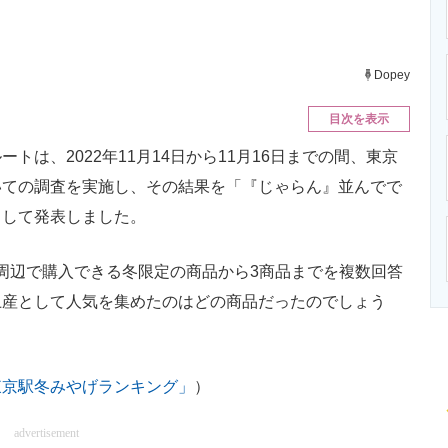
ニクス専門サイト
電子設計の基本と応用
エネルギーの専
Dopey
目次を表示
は、2022年11月14日から11月16日までの間、東京
いての調査を実施し、その結果を「『じゃらん』並んでで
として発表しました。
駅周辺で購入できる冬限定の商品から3商品までを複数回答
土産として人気を集めたのはどの商品だったのでしょう
！
東京駅冬みやげランキング」
）
advertisement