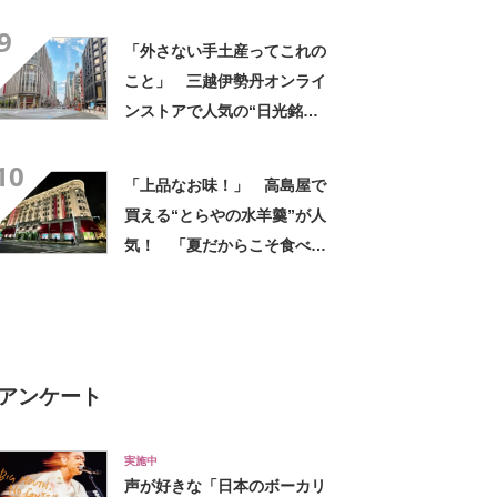
菓”に集まった声！「軽い食感
9
とほんのりバター味」「いつ
「外さない手土産ってこれの
も1枚じゃ終われない」
こと」 三越伊勢丹オンライ
ンストアで人気の“日光銘
菓”に集まった声！「軽い食感
10
とほんのりバター味」「いつ
「上品なお味！」 高島屋で
も1枚じゃ終われない」
買える“とらやの水羊羹”が人
気！ 「夏だからこそ食べれ
らるおいしさ」「濃厚でしっ
かりしてる」「めちゃくちゃ
おいしくて大好き」
アンケート
実施中
声が好きな「日本のボーカリ