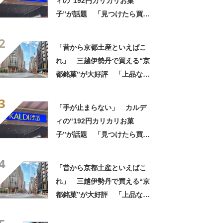
ィの“192円カリカリお菓
子”が話題 「見つけたら買う
べき」「無限に食べられる」
2
【実食レビュー】
「昔から京都土産といえばこ
れ」 三越伊勢丹で買える“京
都銘菓”が大好評 「上品な甘
みで美味しい」「毎年買って
3
ます！」
「手が止まらない」 カルデ
ィの“192円カリカリお菓
子”が話題 「見つけたら買う
べき」「無限に食べられる」
4
【実食レビュー】
「昔から京都土産といえばこ
れ」 三越伊勢丹で買える“京
都銘菓”が大好評 「上品な甘
みで美味しい」「毎年買って
ます！」