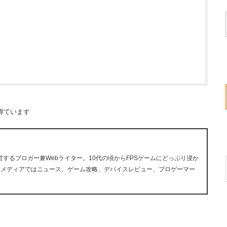
得ています
ら運営するブロガー兼Webライター。10代の頃からFPSゲームにどっぷり浸か
ツメディアではニュース、ゲーム攻略、デバイスレビュー、プロゲーマー