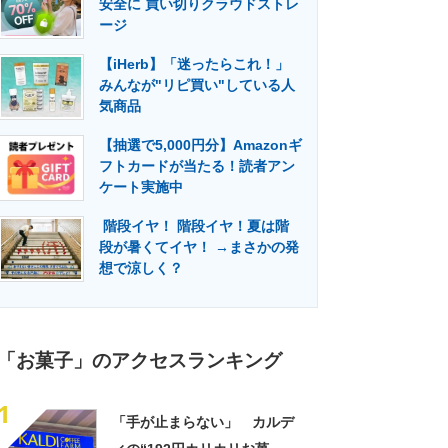
安全に 買い切りクラウドストレ
門メディア
建設×テクノロジーの最前線
ージ
【iHerb】「迷ったらこれ！」
みんなが"リピ買い"している人
気商品
【抽選で5,000円分】Amazonギ
フトカードが当たる！読者アン
ケート実施中
階段イヤ！ 階段イヤ！夏は階
段が暑くてイヤ！ →まさかの発
想で涼しく？
「お菓子」のアクセスランキング
1
「手が止まらない」 カルデ