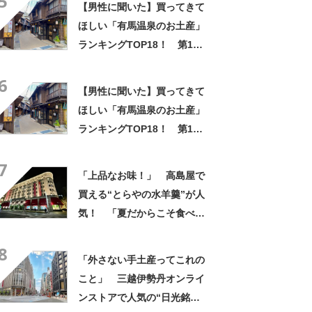
5
【男性に聞いた】買ってきて
ほしい「有馬温泉のお土産」
ランキングTOP18！ 第1位
は「有馬ロール（カフェ・
6
ド・ボウ）」【2026年最新調
【男性に聞いた】買ってきて
査結果】
ほしい「有馬温泉のお土産」
ランキングTOP18！ 第1位
は「有馬ロール（カフェ・
7
ド・ボウ）」【2026年最新調
「上品なお味！」 高島屋で
査結果】
買える“とらやの水羊羹”が人
気！ 「夏だからこそ食べら
れるおいしさ」「濃厚でしっ
8
かりしてる」「めちゃくちゃ
「外さない手土産ってこれの
おいしくて大好き」
こと」 三越伊勢丹オンライ
ンストアで人気の“日光銘