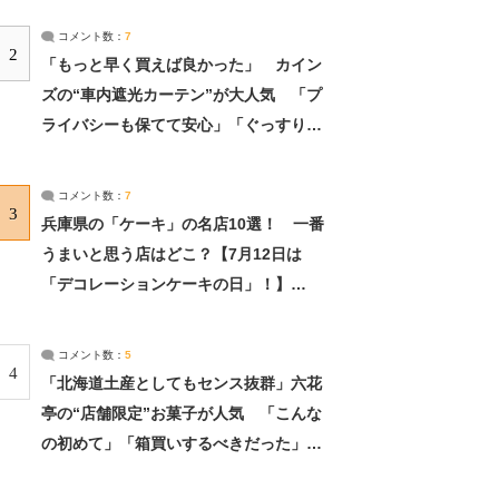
コメント数：
7
2
「もっと早く買えば良かった」 カイン
ズの“車内遮光カーテン”が大人気 「プ
ライバシーも保てて安心」「ぐっすり眠
れました」（2/2） | ライフ ねとらぼリ
サーチ：2ページ目
コメント数：
7
3
兵庫県の「ケーキ」の名店10選！ 一番
うまいと思う店はどこ？【7月12日は
「デコレーションケーキの日」！】
（2/4） | 兵庫県 ねとらぼリサーチ：2ペ
ージ目
コメント数：
5
4
「北海道土産としてもセンス抜群」六花
亭の“店舗限定”お菓子が人気 「こんな
の初めて」「箱買いするべきだった」
（1/2） | 北海道 ねとらぼリサーチ