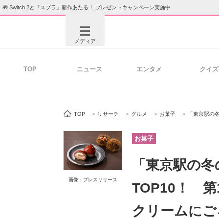
🎁 Switch 2と『スプラ』新作あたる！ プレゼントキャンペーン実施中
メディア
TOP
ニュース
エンタメ
クイズ
注目記事を集めた総合ページ
ITの今
TOP
>
リサーチ
>
グルメ
>
お菓子
>
「東京駅の冬のお土
ビジネスと働き方のヒント
AI活用
お菓子
「東京駅の冬
ITエンジニア向け専門サイト
企業向けI
画像：プレスリリース
TOP10！ 
クリームにご