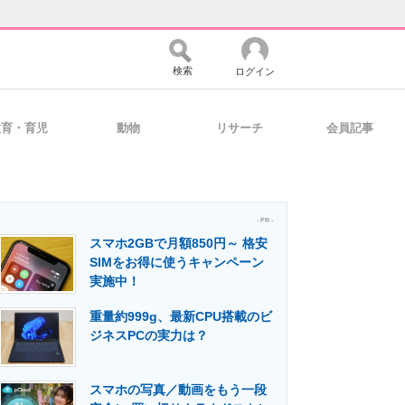
検索
ログイン
教育・育児
動物
リサーチ
会員記事
バイスの未来
好きが集まる 比べて選べる
- PR -
スマホ2GBで月額850円～ 格安
コミュニティ
マーケ×ITの今がよく分かる
SIMをお得に使うキャンペーン
実施中！
重量約999g、最新CPU搭載のビ
・活用を支援
ジネスPCの実力は？
スマホの写真／動画をもう一段