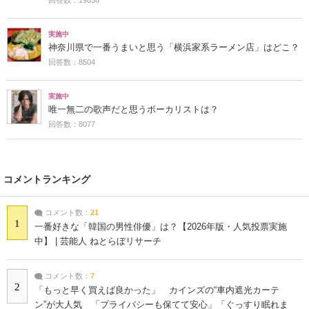
回答数：19638
実施中
神奈川県で一番うまいと思う「横浜家系ラーメン店」はどこ？
回答数：8504
実施中
唯一無二の歌声だと思うボーカリストは？
回答数：8077
コメントランキング
コメント数：
21
1
一番好きな「韓国の男性俳優」は？【2026年版・人気投票実施
中】 | 芸能人 ねとらぼリサーチ
コメント数：
7
2
「もっと早く買えば良かった」 カインズの“車内遮光カーテ
ン”が大人気 「プライバシーも保てて安心」「ぐっすり眠れま