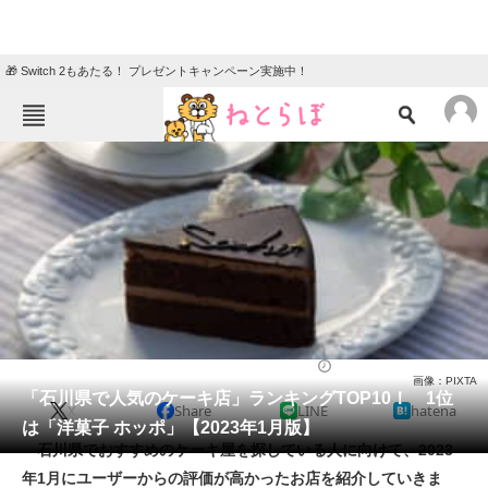
🎁 Switch 2もあたる！ プレゼントキャンペーン実施中！
ねとらぼメニュー
TOP
ニュース
エンタメ
クイズ
グルメ
地域
住まい
教育・育児
動物
リサーチ
ケーキ
2023/01/07 14:00（公開）
画像：PIXTA
会員記事
「石川県で人気のケーキ店」ランキングTOP10！ 1位
X
Share
LINE
hatena
は「洋菓子 ホッポ」【2023年1月版】
メディア
石川県でおすすめのケーキ屋を探している人に向けて、2023
年1月にユーザーからの評価が高かったお店を紹介していきま
注目記事を集めた総合ページ