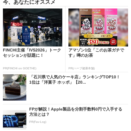
今、あなたにオススメ
FINCHI主催「IVS2026」トーク
アマゾン1位「このお茶ガチで
セッションが話題に！
す」噂のお茶
PR(FINCHI on GOETHE)
PR(ハーブ健康本舗)
「石川県で人気のケーキ店」ランキングTOP10！
1位は「洋菓子 ホッポ」【20...
FPが解説！Apple製品を分割手数料0円で入手する
方法とは？
PR(Fav-Log)