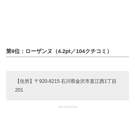
企業向けIT製品の総合サイト
IT製品の技術・比較・事例
製造業のIT導入・活用を支援
モノづくり技術者専門サイト
第9位：ローザンヌ（4.2pt／104クチコミ）
エレクトロニクス専門サイト
電子設計の基本と応用
【住所】〒920-8215 石川県金沢市直江西1丁目
エネルギーの専門メディア
201
建設×テクノロジーの最前線
advertisement
ちょっと気になるネットの話題