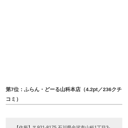
第7位：ふらん・どーる山科本店（4.2pt／236クチ
コミ）
【住所】〒921-8175 石川県金沢市山科1丁目3-