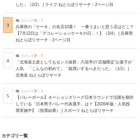
した」（2/2） | ライフ ねとらぼリサーチ：2ページ目
コメント数：
7
3
兵庫県の「ケーキ」の名店10選！ 一番うまいと思う店はどこ？
【7月12日は「デコレーションケーキの日」！】（2/4） | 兵庫県
ねとらぼリサーチ：2ページ目
コメント数：
5
4
「北海道土産としてもセンス抜群」六花亭の“店舗限定”お菓子が
人気 「こんなの初めて」「箱買いするべきだった」（1/2） |
北海道 ねとらぼリサーチ
コメント数：
3
5
【バレーボール】ネーションズリーグ日本ラウンドで活躍を期待
している「日本男子バレー代表選手」は？【2026年版・人気投
票実施中】（投票結果） | スポーツ ねとらぼリサーチ
カテゴリ一覧