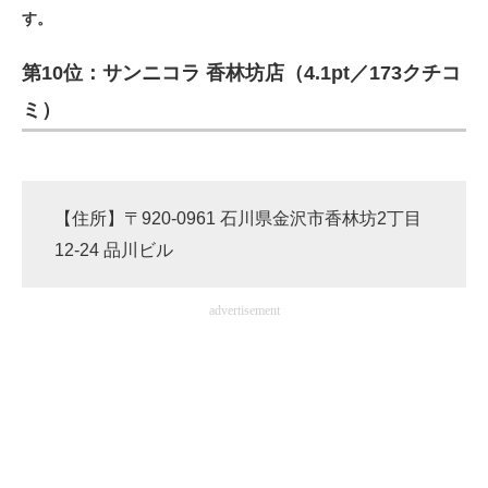
す。
ITの今と未来を見通す
第10位：サンニコラ 香林坊店（4.1pt／173クチコ
スマホと通信の最新トレンド
ミ）
進化するPCとデバイスの未来
好きが集まる 比べて選べる
【住所】〒920-0961 石川県金沢市香林坊2丁目
ビジネスと働き方のヒント
12-24 品川ビル
AI活用のいまが分かる
advertisement
企業ITのトレンドを詳説
経営リーダーのコミュニティ
マーケ×ITの今がよく分かる
ITエンジニア向け専門サイト