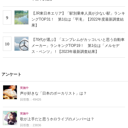
【JR東日本エリア】「駅別乗車人員が少ない駅」ランキ
9
ングTOP31！ 第1位は「平滝」【2022年度最新調査結
果】
【70代が選ぶ】「エンブレムがカッコいいと思う自動車
10
メーカー」ランキングTOP19！ 第1位は「メルセデ
ス・ベンツ」！【2023年最新調査結果】
アンケート
実施中
声が好きな「日本のボーカリスト」は？
回答数：49426
実施中
歌が上手だと思うホロライブのメンバーは？
回答数：23836