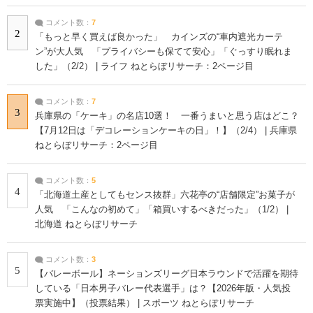
コメント数：
7
2
「もっと早く買えば良かった」 カインズの“車内遮光カーテ
ン”が大人気 「プライバシーも保てて安心」「ぐっすり眠れま
した」（2/2） | ライフ ねとらぼリサーチ：2ページ目
コメント数：
7
3
兵庫県の「ケーキ」の名店10選！ 一番うまいと思う店はどこ？
【7月12日は「デコレーションケーキの日」！】（2/4） | 兵庫県
ねとらぼリサーチ：2ページ目
コメント数：
5
4
「北海道土産としてもセンス抜群」六花亭の“店舗限定”お菓子が
人気 「こんなの初めて」「箱買いするべきだった」（1/2） |
北海道 ねとらぼリサーチ
コメント数：
3
5
【バレーボール】ネーションズリーグ日本ラウンドで活躍を期待
している「日本男子バレー代表選手」は？【2026年版・人気投
票実施中】（投票結果） | スポーツ ねとらぼリサーチ