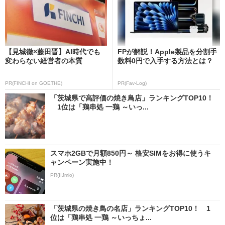
【見城徹×藤田晋】AI時代でも
FPが解説！Apple製品を分割手
変わらない経営者の本質
数料0円で入手する方法とは？
PR(FINCHI on GOETHE)
PR(Fav-Log)
「茨城県で高評価の焼き鳥店」ランキングTOP10！
1位は「鶏串処 一鶏 ～いっ...
スマホ2GBで月額850円～ 格安SIMをお得に使うキ
ャンペーン実施中！
PR(IIJmio)
「茨城県の焼き鳥の名店」ランキングTOP10！ 1
位は「鶏串処 一鶏 ～いっちょ...