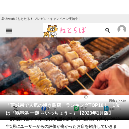
🎁 Switch 2もあたる！ プレゼントキャンペーン実施中！
ねとらぼメニュー
TOP
ニュース
エンタメ
クイズ
グルメ
地域
住まい
教育・育児
動物
リサーチ
焼鳥・串焼き
2023/01/09 20:00（公開）
画像：PIXTA
会員記事
「茨城県で人気の焼き鳥店」ランキングTOP10！ 1位
X
Share
LINE
hatena
は「鶏串処 一鶏 ～いっちょう～」【2023年1月版】
メディア
茨城県でおすすめの焼き鳥屋を探している人に向けて、2023
年1月にユーザーからの評価が高かったお店を紹介していきま
注目記事を集めた総合ページ