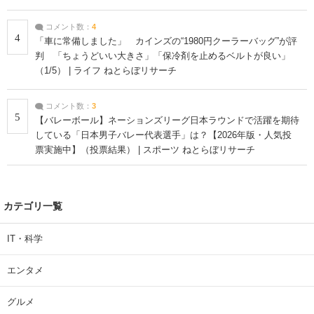
コメント数：
4
4
「車に常備しました」 カインズの“1980円クーラーバッグ”が評
判 「ちょうどいい大きさ」「保冷剤を止めるベルトが良い」
（1/5） | ライフ ねとらぼリサーチ
コメント数：
3
5
【バレーボール】ネーションズリーグ日本ラウンドで活躍を期待
している「日本男子バレー代表選手」は？【2026年版・人気投
票実施中】（投票結果） | スポーツ ねとらぼリサーチ
カテゴリ一覧
IT・科学
エンタメ
グルメ