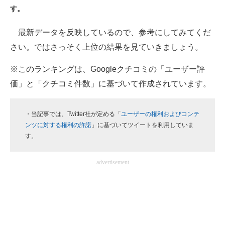
す。
ITの今と未来を見通す
最新データを反映しているので、参考にしてみてくだ
スマホと通信の最新トレンド
さい。ではさっそく上位の結果を見ていきましょう。
進化するPCとデバイスの未来
※このランキングは、Googleクチコミの「ユーザー評
価」と「クチコミ件数」に基づいて作成されています。
好きが集まる 比べて選べる
ビジネスと働き方のヒント
・当記事では、Twitter社が定める「
ユーザーの権利およびコンテ
ンツに対する権利の許諾
」に基づいてツイートを利用していま
AI活用のいまが分かる
す。
企業ITのトレンドを詳説
advertisement
経営リーダーのコミュニティ
マーケ×ITの今がよく分かる
ITエンジニア向け専門サイト