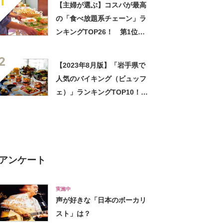
1
【主婦が選ぶ】コスパが最高
の「食べ放題系チェーン」ラ
ンキングTOP26！ 第1位は
「焼肉きんぐ」【2025年最新
2
調査結果】
【2023年8月版】「岩手県で
人気のバイキング（ビュッフ
ェ）」ランキングTOP10！
1位は「けせんのだいどころ
ケラッセ」
アンケート
実施中
声が好きな「日本のボーカリ
スト」は？