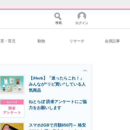
検索
ログイン
教育・育児
動物
リサーチ
会員記事
バイスの未来
好きが集まる 比べて選べる
- PR -
【iHerb】「迷ったらこれ！」
コミュニティ
マーケ×ITの今がよく分かる
みんなが"リピ買い"している人
気商品
ねとらぼ 読者アンケートにご協
・活用を支援
力をお願いします
スマホ2GBで月額850円～ 格安