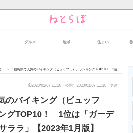
グルメ
地域
住まい
と未来を見通す
スマホと通信の最新トレンド
進化するPCとデ
）
>
「福島県で人気のバイキング（ビュッフェ）」ランキングTOP10！ 1位は「ガーデンレストランサララ」【2023年1月版】
のいまが分かる
企業ITのトレンドを詳説
経営リーダーの
2023/01/07 11:10（公開）
2023/01/07 11:10（更新）
気のバイキング（ビュッフ
T製品の総合サイト
IT製品の技術・比較・事例
製造業のIT導入
ングTOP10！ 1位は「ガーデ
サララ」【2023年1月版】