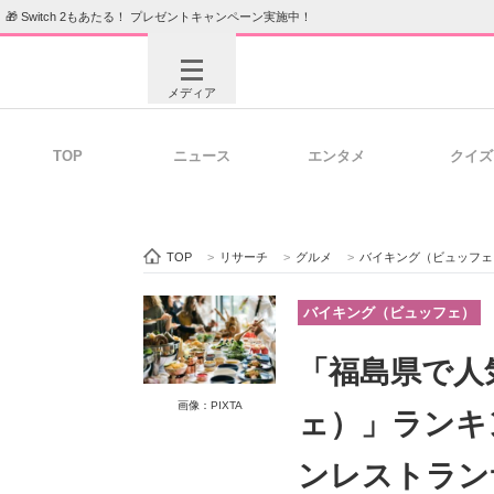
🎁 Switch 2もあたる！ プレゼントキャンペーン実施中！
メディア
TOP
ニュース
エンタメ
クイズ
注目記事を集めた総合ページ
ITの今
TOP
>
リサーチ
>
グルメ
>
バイキング（ビュッフェ
ビジネスと働き方のヒント
AI活用
バイキング（ビュッフェ）
「福島県で人
ITエンジニア向け専門サイト
企業向けI
画像：PIXTA
ェ）」ランキ
ンレストラン