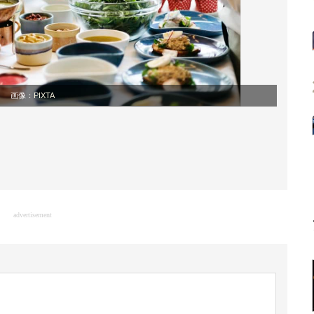
画像：
PIXTA
advertisement