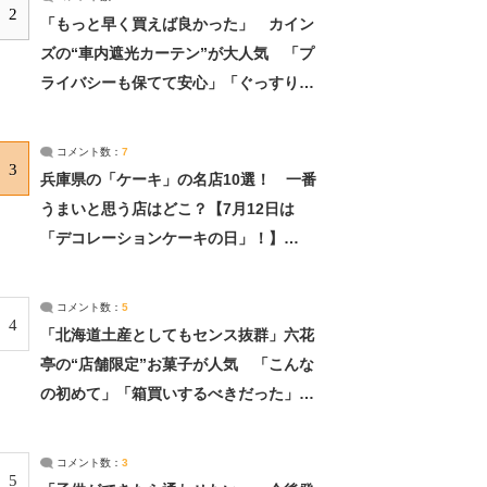
2
「もっと早く買えば良かった」 カイン
ズの“車内遮光カーテン”が大人気 「プ
ライバシーも保てて安心」「ぐっすり眠
れました」（2/2） | ライフ ねとらぼリ
サーチ：2ページ目
コメント数：
7
3
兵庫県の「ケーキ」の名店10選！ 一番
うまいと思う店はどこ？【7月12日は
「デコレーションケーキの日」！】
（2/4） | 兵庫県 ねとらぼリサーチ：2ペ
ージ目
コメント数：
5
4
「北海道土産としてもセンス抜群」六花
亭の“店舗限定”お菓子が人気 「こんな
の初めて」「箱買いするべきだった」
（1/2） | 北海道 ねとらぼリサーチ
コメント数：
3
5