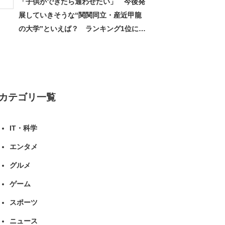
「子供ができたら通わせたい」 今後発
展していきそうな“関関同立・産近甲龍
の大学”といえば？ ランキング1位に学
生の声「学問の街のように多様に学べ
る」「就職や進学の実績も高い」 | 大学
ねとらぼリサーチ
カテゴリ一覧
IT・科学
エンタメ
グルメ
ゲーム
スポーツ
ニュース