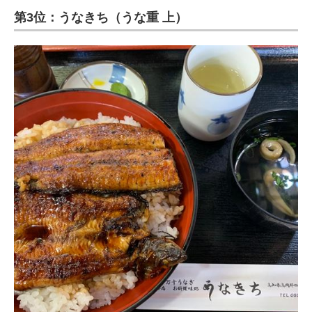
第3位：うなきち（うな重 上）
ITの今と未来を見通す
スマホと通信の最新トレンド
進化するPCとデバイスの未来
好きが集まる 比べて選べる
ビジネスと働き方のヒント
AI活用のいまが分かる
企業ITのトレンドを詳説
経営リーダーのコミュニティ
マーケ×ITの今がよく分かる
ITエンジニア向け専門サイト