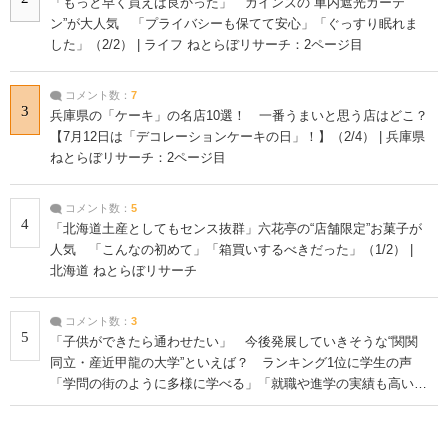
「もっと早く買えば良かった」 カインズの“車内遮光カーテ
ン”が大人気 「プライバシーも保てて安心」「ぐっすり眠れま
した」（2/2） | ライフ ねとらぼリサーチ：2ページ目
コメント数：
7
3
兵庫県の「ケーキ」の名店10選！ 一番うまいと思う店はどこ？
【7月12日は「デコレーションケーキの日」！】（2/4） | 兵庫県
ねとらぼリサーチ：2ページ目
コメント数：
5
4
「北海道土産としてもセンス抜群」六花亭の“店舗限定”お菓子が
人気 「こんなの初めて」「箱買いするべきだった」（1/2） |
北海道 ねとらぼリサーチ
コメント数：
3
5
「子供ができたら通わせたい」 今後発展していきそうな“関関
同立・産近甲龍の大学”といえば？ ランキング1位に学生の声
「学問の街のように多様に学べる」「就職や進学の実績も高い」
| 大学 ねとらぼリサーチ