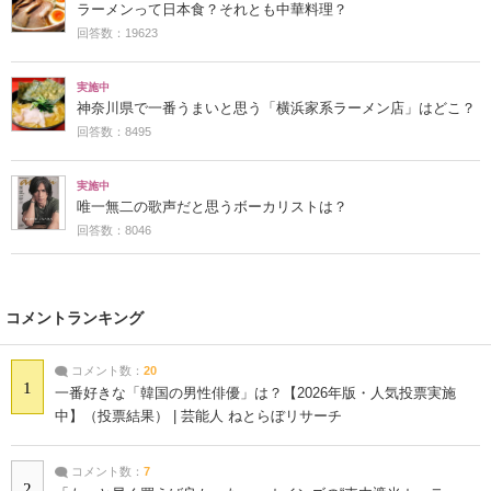
ラーメンって日本食？それとも中華料理？
回答数：19623
実施中
神奈川県で一番うまいと思う「横浜家系ラーメン店」はどこ？
回答数：8495
実施中
唯一無二の歌声だと思うボーカリストは？
回答数：8046
コメントランキング
コメント数：
20
1
一番好きな「韓国の男性俳優」は？【2026年版・人気投票実施
中】（投票結果） | 芸能人 ねとらぼリサーチ
コメント数：
7
2