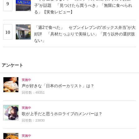
9
子”が話題 「見つけたら買うべき」「無限に食べられ
る」【実食レビュー】
「週2で食べた」 セブンイレブンの“ボックス弁当”が大
10
好評 「具材たっぷりで美味しい」「買う以外の選択肢
ない」
アンケート
実施中
声が好きな「日本のボーカリスト」は？
回答数：49351
実施中
歌が上手だと思うホロライブのメンバーは？
回答数：23830
実施中