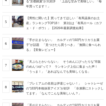
る“京都銘菓”が大好評 「上品な甘みで美味しい」「毎
年買ってます！」
【男性に聞いた】買ってきてほしい「有馬温泉のお土
5
産」ランキングTOP18！ 第1位は「有馬ロール（カフ
ェ・ド・ボウ）」【2026年最新調査結果】
「手が止まらない」 カルディの“192円カリカリお菓
6
子”が話題 「見つけたら買うべき」「無限に食べられ
る」【実食レビュー】
「天ぷらとかいらない」 そうめんにぴったりな“市販
7
のめんつゆ”って？ ランキング上位に集まった声！
「うっま！」「あればなんでも美味しくなる」
「プレミアムの名前は伊達じゃない！」 シャトレーゼ
8
の“183円本格抹茶アイス”が好評 「冷凍庫にストックし
てます」「なんでこんな美味しいん？」
「手が止まらない」 カルディの“192円カリカリお菓