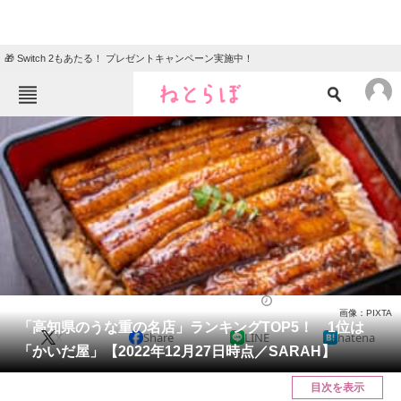
🎁 Switch 2もあたる！ プレゼントキャンペーン実施中！
ねとらぼメニュー
TOP
ニュース
エンタメ
クイズ
グルメ
地域
住まい
教育・育児
動物
リサーチ
グルメ
2023/01/07 10:20（公開）
画像：PIXTA
会員記事
「高知県のうな重の名店」ランキングTOP5！ 1位は
X
Share
LINE
hatena
「かいだ屋」【2022年12月27日時点／SARAH】
メディア
目次を表示
注目記事を集めた総合ページ