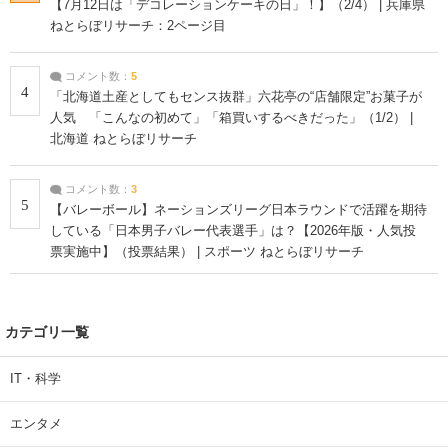
【7月12日は「デコレーションケーキの日」！】（2/4） | 兵庫県
ねとらぼリサーチ：2ページ目
コメント数：
5
4
「北海道土産としてもセンス抜群」六花亭の“店舗限定”お菓子が
人気 「こんなの初めて」「箱買いするべきだった」（1/2） |
北海道 ねとらぼリサーチ
コメント数：
3
5
【バレーボール】ネーションズリーグ日本ラウンドで活躍を期待
している「日本男子バレー代表選手」は？【2026年版・人気投
票実施中】（投票結果） | スポーツ ねとらぼリサーチ
カテゴリ一覧
IT・科学
エンタメ