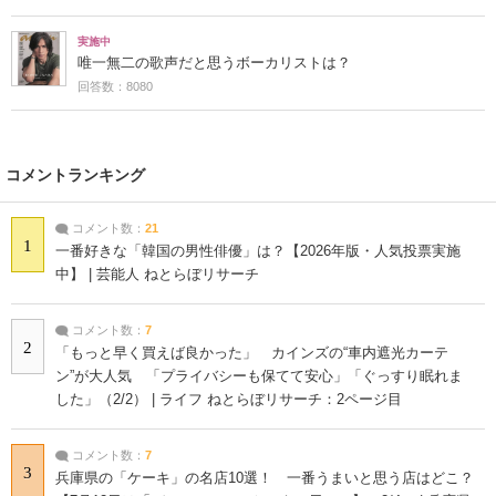
実施中
唯一無二の歌声だと思うボーカリストは？
回答数：8080
コメントランキング
コメント数：
21
1
一番好きな「韓国の男性俳優」は？【2026年版・人気投票実施
中】 | 芸能人 ねとらぼリサーチ
コメント数：
7
2
「もっと早く買えば良かった」 カインズの“車内遮光カーテ
ン”が大人気 「プライバシーも保てて安心」「ぐっすり眠れま
した」（2/2） | ライフ ねとらぼリサーチ：2ページ目
コメント数：
7
3
兵庫県の「ケーキ」の名店10選！ 一番うまいと思う店はどこ？