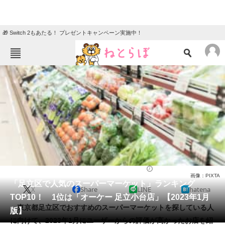
🎁 Switch 2もあたる！ プレゼントキャンペーン実施中！
ねとらぼメニュー
TOP
ニュース
エンタメ
クイズ
グルメ
地域
住まい
教育・育児
動物
リサーチ
スーパーマーケット
2023/01/09 18:10（公開）
画像：PIXTA
会員記事
「足立区で人気のスーパーマーケット」ランキング
X
Share
LINE
hatena
TOP10！ 1位は「オーケー 足立小台店」【2023年1月
メディア
東京都足立区でおすすめのスーパーマーケットを探している人
版】
に向けて、2023年1月にユーザーからの評価が高かったお店を紹
注目記事を集めた総合ページ