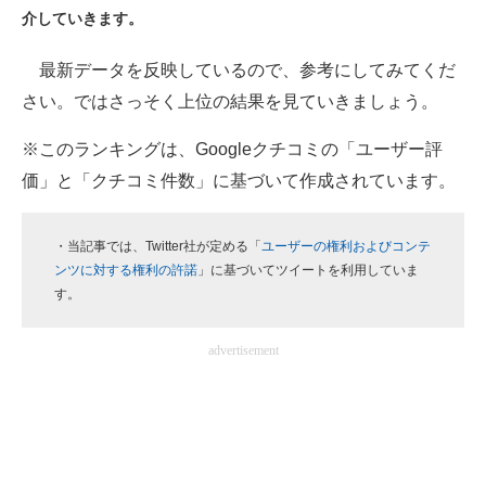
介していきます。
ITの今と未来を見通す
最新データを反映しているので、参考にしてみてくだ
スマホと通信の最新トレンド
さい。ではさっそく上位の結果を見ていきましょう。
進化するPCとデバイスの未来
※このランキングは、Googleクチコミの「ユーザー評
価」と「クチコミ件数」に基づいて作成されています。
好きが集まる 比べて選べる
ビジネスと働き方のヒント
・当記事では、Twitter社が定める「
ユーザーの権利およびコンテ
ンツに対する権利の許諾
」に基づいてツイートを利用していま
AI活用のいまが分かる
す。
企業ITのトレンドを詳説
advertisement
経営リーダーのコミュニティ
マーケ×ITの今がよく分かる
ITエンジニア向け専門サイト