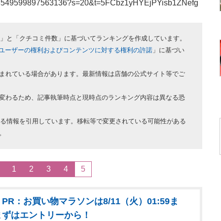
/1573549599897563136?s=20&t=5FCbz1yHYEjPYisb1ZNefg
評価」と「クチコミ件数」に基づいてランキングを作成しています。
ユーザーの権利およびコンテンツに対する権利の許諾
」に基づい
まれている場合があります。最新情報は店舗の公式サイト等でご
変わるため、記事執筆時点と現時点のランキング内容は異なる恐
ている情報を引用しています。移転等で変更されている可能性がある
。
1
2
3
4
5
PR：お買い物マラソンは8/11（火）01:59ま
まずはエントリーから！