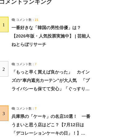
コメントランキング
コメント数：
21
1
一番好きな「韓国の男性俳優」は？
【2026年版・人気投票実施中】 | 芸能人
ねとらぼリサーチ
コメント数：
7
2
「もっと早く買えば良かった」 カイン
ズの“車内遮光カーテン”が大人気 「プ
ライバシーも保てて安心」「ぐっすり眠
れました」（2/2） | ライフ ねとらぼリ
サーチ：2ページ目
コメント数：
7
3
兵庫県の「ケーキ」の名店10選！ 一番
うまいと思う店はどこ？【7月12日は
「デコレーションケーキの日」！】