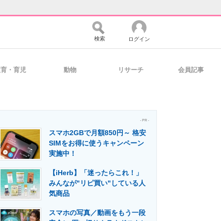
検索
ログイン
教育・育児
動物
リサーチ
会員記事
バイスの未来
好きが集まる 比べて選べる
- PR -
スマホ2GBで月額850円～ 格安
コミュニティ
マーケ×ITの今がよく分かる
SIMをお得に使うキャンペーン
実施中！
【iHerb】「迷ったらこれ！」
・活用を支援
みんなが"リピ買い"している人
気商品
スマホの写真／動画をもう一段