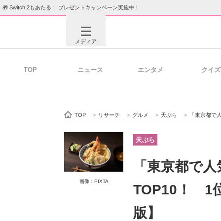
🎁 Switch 2もあたる！ プレゼントキャンペーン実施中！
メディア
TOP
ニュース
エンタメ
クイズ
注目記事を集めた総合ページ
ITの今
TOP
>
リサーチ
>
グルメ
>
天ぷら
>
「東京都で人
ビジネスと働き方のヒント
AI活用
天ぷら
「東京都で人
ITエンジニア向け専門サイト
企業向けI
画像：PIXTA
TOP10！ 
版】