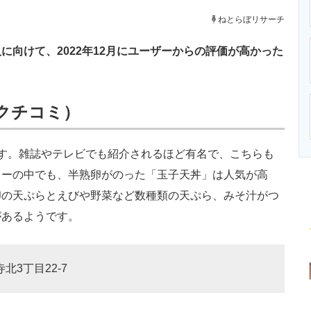
ニクス専門サイト
電子設計の基本と応用
エネルギーの専
ねとらぼリサーチ
向けて、2022年12月にユーザーからの評価が高かった
8 クチコミ）
す。雑誌やテレビでも紹介されるほど有名で、こちらも
ューの中でも、半熟卵がのった「玉子天丼」は人気が高
卵の天ぷらとえびや野菜など数種類の天ぷら、みそ汁がつ
があるようです。
北3丁目22-7