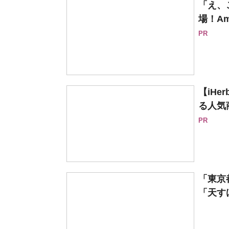
「え、
場！Am
PR
【iH
る人気
PR
「東京
「天すけ