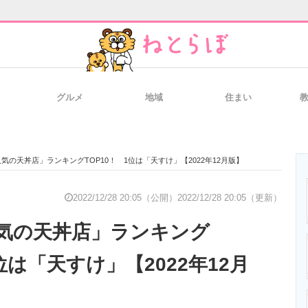
グルメ
地域
住まい
と未来を見通す
スマホと通信の最新トレンド
進化するPCとデ
気の天丼店」ランキングTOP10！ 1位は「天すけ」【2022年12月版】
のいまが分かる
企業ITのトレンドを詳説
経営リーダーの
2022/12/28 20:05（公開）
2022/12/28 20:05（更新）
気の天丼店」ランキング
T製品の総合サイト
IT製品の技術・比較・事例
製造業のIT導入
1位は「天すけ」【2022年12月