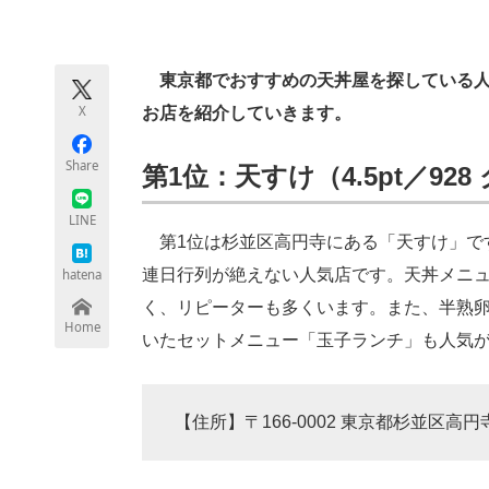
モノづくり技術者専門サイト
エレクトロ
東京都でおすすめの天丼屋を探している人に
X
お店を紹介していきます。
ちょっと気になるネットの話題
Share
第1位：天すけ（4.5pt／92
LINE
第1位は杉並区高円寺にある「天すけ」で
連日行列が絶えない人気店です。天丼メニ
hatena
く、リピーターも多くいます。また、半熟
Home
いたセットメニュー「玉子ランチ」も人気
【住所】〒166-0002 東京都杉並区高円寺