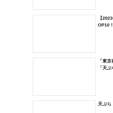
【20
OP10
「東京
「天ぷら
天ぷら