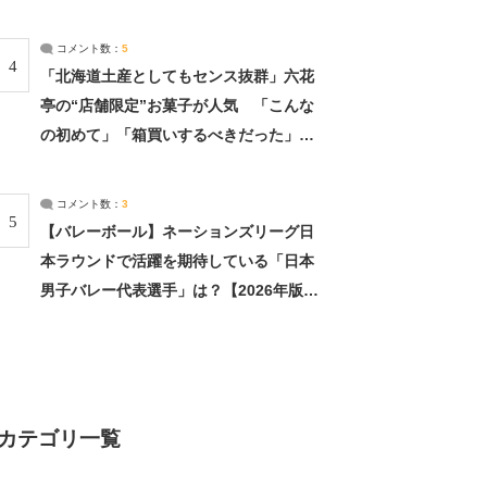
（2/4） | 兵庫県 ねとらぼリサーチ：2ペ
ージ目
コメント数：
5
4
「北海道土産としてもセンス抜群」六花
亭の“店舗限定”お菓子が人気 「こんな
の初めて」「箱買いするべきだった」
（1/2） | 北海道 ねとらぼリサーチ
コメント数：
3
5
【バレーボール】ネーションズリーグ日
本ラウンドで活躍を期待している「日本
男子バレー代表選手」は？【2026年版・
人気投票実施中】（投票結果） | スポー
ツ ねとらぼリサーチ
カテゴリ一覧