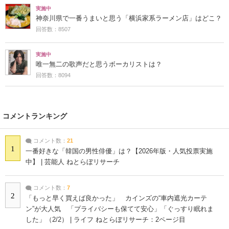
実施中
神奈川県で一番うまいと思う「横浜家系ラーメン店」はどこ？
回答数：8507
実施中
唯一無二の歌声だと思うボーカリストは？
回答数：8094
コメントランキング
コメント数：
21
1
一番好きな「韓国の男性俳優」は？【2026年版・人気投票実施
中】 | 芸能人 ねとらぼリサーチ
コメント数：
7
2
「もっと早く買えば良かった」 カインズの“車内遮光カーテ
ン”が大人気 「プライバシーも保てて安心」「ぐっすり眠れま
した」（2/2） | ライフ ねとらぼリサーチ：2ページ目