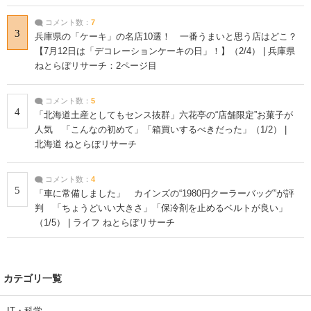
コメント数：
7
3
兵庫県の「ケーキ」の名店10選！ 一番うまいと思う店はどこ？
【7月12日は「デコレーションケーキの日」！】（2/4） | 兵庫県
ねとらぼリサーチ：2ページ目
コメント数：
5
4
「北海道土産としてもセンス抜群」六花亭の“店舗限定”お菓子が
人気 「こんなの初めて」「箱買いするべきだった」（1/2） |
北海道 ねとらぼリサーチ
コメント数：
4
5
「車に常備しました」 カインズの“1980円クーラーバッグ”が評
判 「ちょうどいい大きさ」「保冷剤を止めるベルトが良い」
（1/5） | ライフ ねとらぼリサーチ
カテゴリ一覧
IT・科学