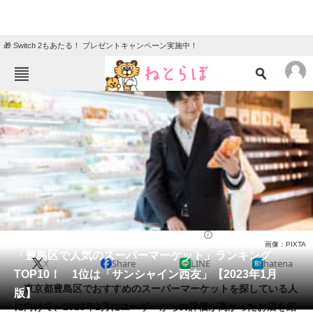
🎁 Switch 2もあたる！ プレゼントキャンペーン実施中！
ねとらぼメニュー
TOP
ニュース
エンタメ
クイズ
グルメ
地域
住まい
教育・育児
動物
リサーチ
スーパーマーケット
2023/01/09 12:40（公開）
画像：PIXTA
会員記事
「豊島区で人気のスーパーマーケット」ランキング
X
Share
LINE
hatena
TOP10！ 1位は「サンシャイン西友」【2023年1月
メディア
東京都豊島区でおすすめのスーパーマーケットを探している人
版】
に向けて、2023年1月にユーザーからの評価が高かったお店を紹
注目記事を集めた総合ページ