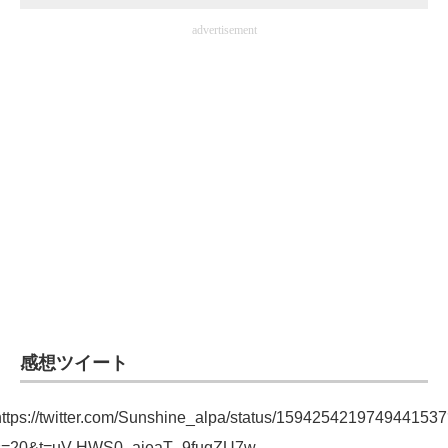
企業向けIT製品の総合サイト
advertisement
IT製品の技術・比較・事例
製造業のIT導入・活用を支援
モノづくり技術者専門サイト
エレクトロニクス専門サイト
電子設計の基本と応用
エネルギーの専門メディア
建設×テクノロジーの最前線
感想ツイート
ちょっと気になるネットの話題
https://twitter.com/Sunshine_alpa/status/1594254219749441537
s=20&t=uV-HWS0_ajeaT_9fuqZU7w