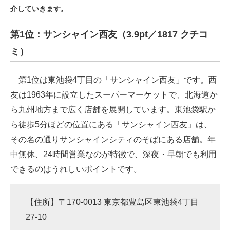
介していきます。
ITの今と未来を見通す
第1位：サンシャイン西友（3.9pt／1817 クチコ
スマホと通信の最新トレンド
ミ）
進化するPCとデバイスの未来
第1位は東池袋4丁目の「サンシャイン西友」です。西
好きが集まる 比べて選べる
友は1963年に設立したスーパーマーケットで、北海道か
ら九州地方まで広く店舗を展開しています。東池袋駅か
ビジネスと働き方のヒント
ら徒歩5分ほどの位置にある「サンシャイン西友」は、
AI活用のいまが分かる
その名の通りサンシャインシティのそばにある店舗。年
中無休、24時間営業なのが特徴で、深夜・早朝でも利用
企業ITのトレンドを詳説
できるのはうれしいポイントです。
経営リーダーのコミュニティ
マーケ×ITの今がよく分かる
【住所】〒170-0013 東京都豊島区東池袋4丁目
27-10
ITエンジニア向け専門サイト