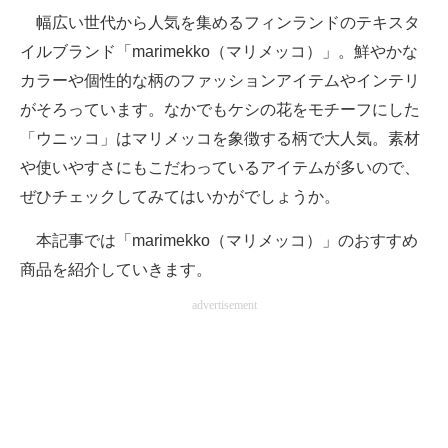
幅広い世代から人気を集めるフィンランドのテキスタ
ITの今と未来を見通す
イルブランド「marimekko（マリメッコ）」。鮮やかな
カラーや個性的な柄のファッションアイテムやインテリ
スマホと通信の最新トレンド
がそろっています。なかでもケシの花をモチーフにした
進化するPCとデバイスの未来
「ウニッコ」はマリメッコを象徴する柄で大人気。素材
や使いやすさにもこだわっているアイテムが多いので、
好きが集まる 比べて選べる
ぜひチェックしてみてはいかがでしょうか。
ビジネスと働き方のヒント
本記事では「marimekko（マリメッコ）」のおすすめ
AI活用のいまが分かる
商品を紹介していきます。
企業ITのトレンドを詳説
advertisement
経営リーダーのコミュニティ
マーケ×ITの今がよく分かる
ITエンジニア向け専門サイト