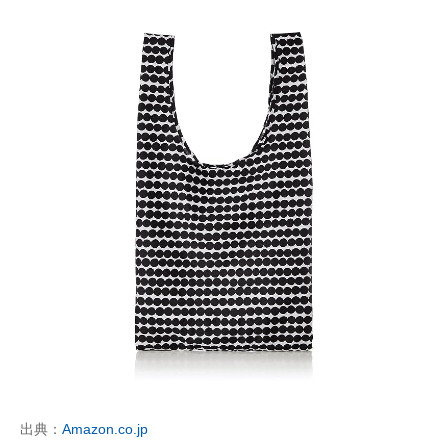
出典：
Amazon.co.jp