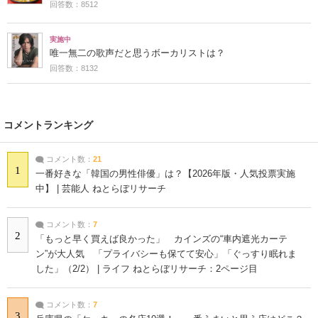
回答数：8512
実施中
唯一無二の歌声だと思うボーカリストは？
回答数：8132
コメントランキング
コメント数：
21
1
一番好きな「韓国の男性俳優」は？【2026年版・人気投票実施
中】 | 芸能人 ねとらぼリサーチ
コメント数：
7
2
「もっと早く買えば良かった」 カインズの“車内遮光カーテ
ン”が大人気 「プライバシーも保てて安心」「ぐっすり眠れま
した」（2/2） | ライフ ねとらぼリサーチ：2ページ目
コメント数：
7
3