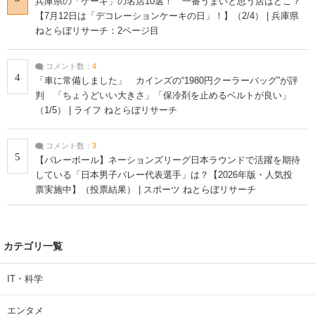
兵庫県の「ケーキ」の名店10選！ 一番うまいと思う店はどこ？
【7月12日は「デコレーションケーキの日」！】（2/4） | 兵庫県
ねとらぼリサーチ：2ページ目
コメント数：
4
4
「車に常備しました」 カインズの“1980円クーラーバッグ”が評
判 「ちょうどいい大きさ」「保冷剤を止めるベルトが良い」
（1/5） | ライフ ねとらぼリサーチ
コメント数：
3
5
【バレーボール】ネーションズリーグ日本ラウンドで活躍を期待
している「日本男子バレー代表選手」は？【2026年版・人気投
票実施中】（投票結果） | スポーツ ねとらぼリサーチ
カテゴリ一覧
IT・科学
エンタメ