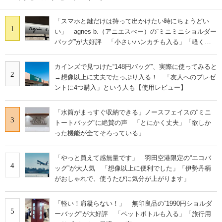
「スマホと鍵だけは持って出かけたい時にちょうどい
1
い」 agnes b.（アニエスべー）の“ミニミニショルダー
バッグ”が大好評 「小さいハンカチも入る」「軽くて
旅行でも活躍します
カインズで見つけた“148円バッグ”、実際に使ってみると
2
→想像以上に丈夫でたっぷり入る！ 「友人へのプレゼ
ントに4つ購入」という人も【使用レビュー】
「水筒がまっすぐ収納できる」ノースフェイスの“ミニ
3
トートバッグ”に絶賛の声 「とにかく丈夫」「欲しか
った機能が全てそろっている」
「やっと買えて感無量です」 羽田空港限定の“エコバ
4
ッグ”が大人気 「想像以上に便利でした」「伊勢丹柄
がおしゃれで、使うたびに気分が上がります」
「軽い！肩凝らない！」 無印良品の“1990円ショルダ
5
ーバッグ”が大好評 「ペットボトルも入る」「旅行用