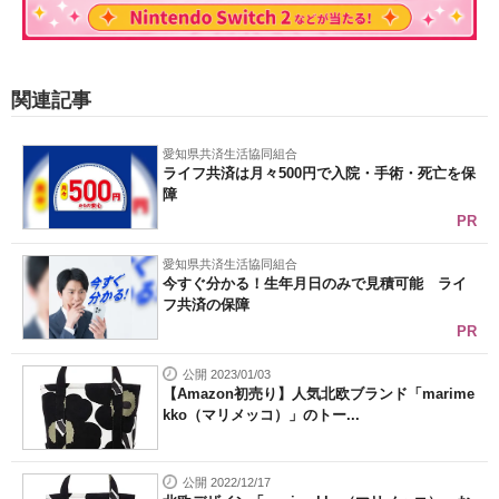
関連記事
愛知県共済生活協同組合
ライフ共済は月々500円で入院・手術・死亡を保
障
PR
愛知県共済生活協同組合
今すぐ分かる！生年月日のみで見積可能 ライ
フ共済の保障
PR
公開 2023/01/03
【Amazon初売り】人気北欧ブランド「marime
kko（マリメッコ）」のトー...
公開 2022/12/17