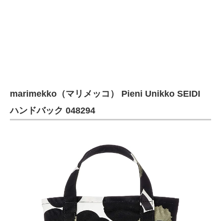
企業向けIT製品の総合サイト
IT製品の技術・比較・事例
製造業のIT導入・活用を支援
モノづくり技術者専門サイト
marimekko（マリメッコ） Pieni Unikko SEIDI
エレクトロニクス専門サイト
ハンドバック 048294
電子設計の基本と応用
エネルギーの専門メディア
建設×テクノロジーの最前線
ちょっと気になるネットの話題