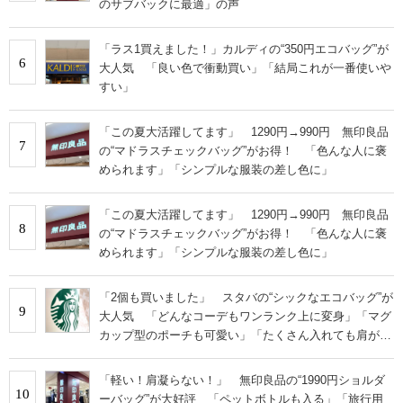
のサブバックに最適」の声
「ラス1買えました！」カルディの“350円エコバッグ”が
6
大人気 「良い色で衝動買い」「結局これが一番使いや
すい」
「この夏大活躍してます」 1290円→990円 無印良品
7
の“マドラスチェックバッグ”がお得！ 「色んな人に褒
められます」「シンプルな服装の差し色に」
「この夏大活躍してます」 1290円→990円 無印良品
8
の“マドラスチェックバッグ”がお得！ 「色んな人に褒
められます」「シンプルな服装の差し色に」
「2個も買いました」 スタバの“シックなエコバッグ”が
9
大人気 「どんなコーデもワンランク上に変身」「マグ
カップ型のポーチも可愛い」「たくさん入れても肩が痛
くならない」
「軽い！肩凝らない！」 無印良品の“1990円ショルダ
10
ーバッグ”が大好評 「ペットボトルも入る」「旅行用