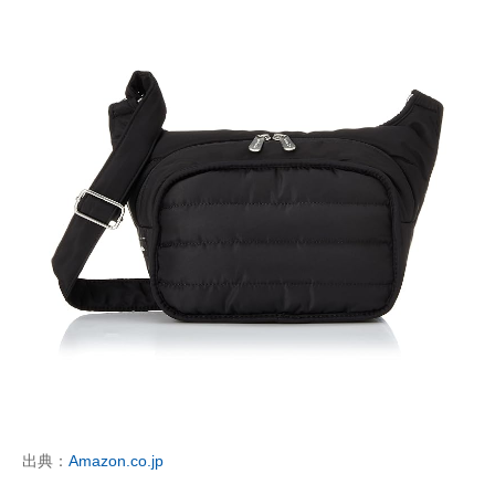
出典：
Amazon.co.jp