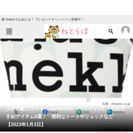
🎁 Switch 2もあたる！ プレゼントキャンペーン実施中！
ねとらぼメニュー
TOP
ニュース
エンタメ
クイズ
グルメ
地域
住まい
教育・育児
動物
リサーチ
バッグ
2023/01/03 13:50（公開）
出典：Amazon.co.jp
会員記事
人気北欧ブランド「marimekko（マリメッコ）」のおす
X
Share
LINE
hatena
すめアイテム6選！ 便利なトートやリュックなど
メディア
【2023年1月3日】
目次を表示
注目記事を集めた総合ページ