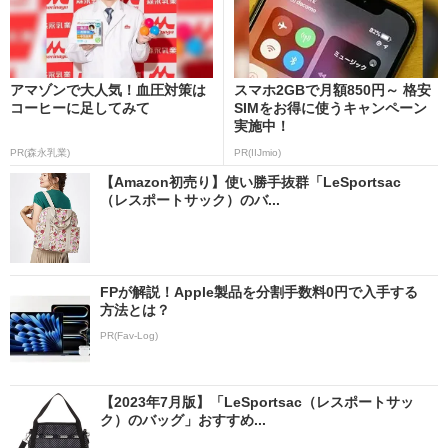
アマゾンで大人気！血圧対策は
スマホ2GBで月額850円～ 格安
コーヒーに足してみて
SIMをお得に使うキャンペーン
実施中！
PR(森永乳業)
PR(IIJmio)
【Amazon初売り】使い勝手抜群「LeSportsac
（レスポートサック）のバ...
FPが解説！Apple製品を分割手数料0円で入手する
方法とは？
PR(Fav-Log)
【2023年7月版】「LeSportsac（レスポートサッ
ク）のバッグ」おすすめ...