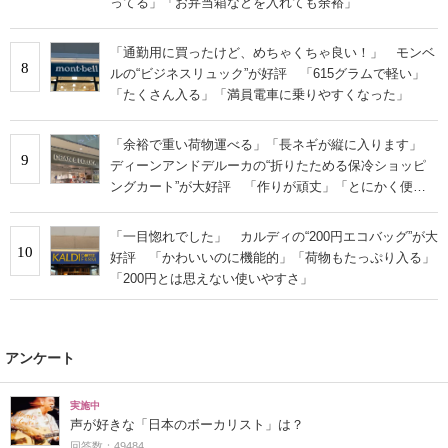
ってる」「お弁当箱などを入れても余裕」
「通勤用に買ったけど、めちゃくちゃ良い！」 モンベ
8
ルの“ビジネスリュック”が好評 「615グラムで軽い」
「たくさん入る」「満員電車に乗りやすくなった」
「余裕で重い荷物運べる」「長ネギが縦に入ります」
9
ディーンアンドデルーカの“折りたためる保冷ショッピ
ングカート”が大好評 「作りが頑丈」「とにかく便
利」
「一目惚れでした」 カルディの“200円エコバッグ”が大
10
好評 「かわいいのに機能的」「荷物もたっぷり入る」
「200円とは思えない使いやすさ」
アンケート
実施中
声が好きな「日本のボーカリスト」は？
回答数：49484