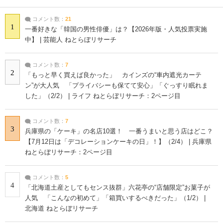
コメント数：
21
1
一番好きな「韓国の男性俳優」は？【2026年版・人気投票実施
中】 | 芸能人 ねとらぼリサーチ
コメント数：
7
2
「もっと早く買えば良かった」 カインズの“車内遮光カーテ
ン”が大人気 「プライバシーも保てて安心」「ぐっすり眠れま
した」（2/2） | ライフ ねとらぼリサーチ：2ページ目
コメント数：
7
3
兵庫県の「ケーキ」の名店10選！ 一番うまいと思う店はどこ？
【7月12日は「デコレーションケーキの日」！】（2/4） | 兵庫県
ねとらぼリサーチ：2ページ目
コメント数：
5
4
「北海道土産としてもセンス抜群」六花亭の“店舗限定”お菓子が
人気 「こんなの初めて」「箱買いするべきだった」（1/2） |
北海道 ねとらぼリサーチ