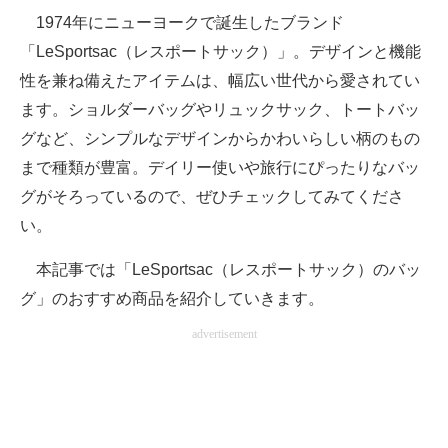
1974年にニューヨークで誕生したブランド
ITの今と未来を見通す
「LeSportsac（レスポートサック）」。デザインと機能
性を兼ね備えたアイテムは、幅広い世代から愛されてい
スマホと通信の最新トレンド
ます。ショルダーバッグやリュックサック、トートバッ
進化するPCとデバイスの未来
グなど、シンプルなデザインからかわいらしい柄のもの
まで種類が豊富。デイリー使いや旅行にぴったりなバッ
好きが集まる 比べて選べる
グがそろっているので、ぜひチェックしてみてくださ
ビジネスと働き方のヒント
い。
AI活用のいまが分かる
本記事では「LeSportsac（レスポートサック）のバッ
グ」のおすすめ商品を紹介していきます。
企業ITのトレンドを詳説
advertisement
経営リーダーのコミュニティ
マーケ×ITの今がよく分かる
ITエンジニア向け専門サイト