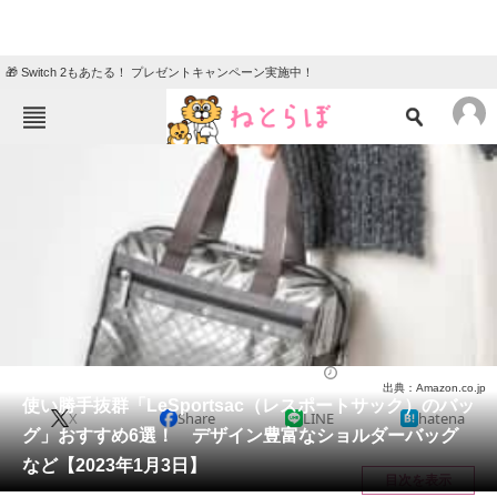
🎁 Switch 2もあたる！ プレゼントキャンペーン実施中！
ねとらぼメニュー
TOP
ニュース
エンタメ
クイズ
グルメ
地域
住まい
教育・育児
動物
リサーチ
バッグ
2023/01/03 14:00（公開）
出典：Amazon.co.jp
会員記事
使い勝手抜群「LeSportsac（レスポートサック）のバッ
X
Share
LINE
hatena
グ」おすすめ6選！ デザイン豊富なショルダーバッグ
メディア
など【2023年1月3日】
目次を表示
注目記事を集めた総合ページ