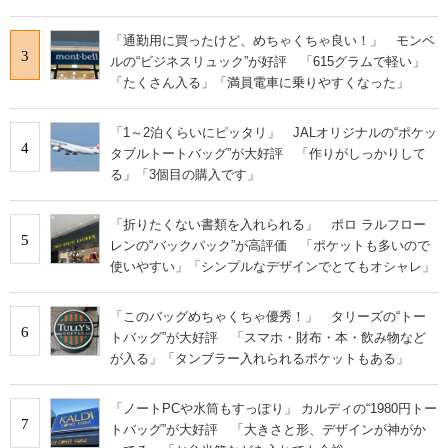
「通勤用に買ったけど、めちゃくちゃ良い！」 モンベ
3
ルの“ビジネスリュック”が好評 「615グラムで軽い」
「たくさん入る」「満員電車に乗りやすくなった」
「1～2泊くらいにピッタリ」 JALオリジナルの“ポケッ
4
タブルトートバッグ”が大好評 「作りがしっかりして
る」「3個目の購入です」
「折りたくない書類を入れられる」 ポロ ラルフロー
5
レンの“バックパック”が高評価 「ポケットも多いので
使いやすい」「シンプルなデザインでとてもオシャレ」
「このバッグめちゃくちゃ優秀！」 タリーズの“トー
6
トバッグ”が大好評 「スマホ・財布・本・飲み物など
が入る」「タンブラー入れられるポケットもある」
「ノートPCや水筒もすっぽり」 カルディの“1980円トー
7
トバッグ”が大好評 「大きさと形、デザインが神がか