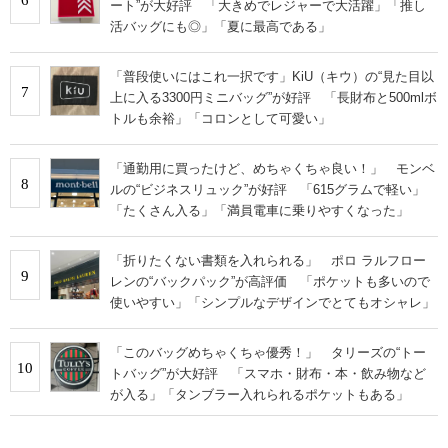
ート”が大好評 「大きめでレジャーで大活躍」「推し
活バッグにも◎」「夏に最高である」
「普段使いにはこれ一択です」KiU（キウ）の“見た目以
7
上に入る3300円ミニバッグ”が好評 「長財布と500mlボ
トルも余裕」「コロンとして可愛い」
「通勤用に買ったけど、めちゃくちゃ良い！」 モンベ
8
ルの“ビジネスリュック”が好評 「615グラムで軽い」
「たくさん入る」「満員電車に乗りやすくなった」
「折りたくない書類を入れられる」 ポロ ラルフロー
9
レンの“バックパック”が高評価 「ポケットも多いので
使いやすい」「シンプルなデザインでとてもオシャレ」
「このバッグめちゃくちゃ優秀！」 タリーズの“トー
10
トバッグ”が大好評 「スマホ・財布・本・飲み物など
が入る」「タンブラー入れられるポケットもある」