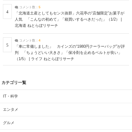
コメント数：
5
4
「北海道土産としてもセンス抜群」六花亭の“店舗限定”お菓子が
人気 「こんなの初めて」「箱買いするべきだった」（1/2） |
北海道 ねとらぼリサーチ
コメント数：
4
5
「車に常備しました」 カインズの“1980円クーラーバッグ”が評
判 「ちょうどいい大きさ」「保冷剤を止めるベルトが良い」
（1/5） | ライフ ねとらぼリサーチ
カテゴリ一覧
IT・科学
エンタメ
グルメ