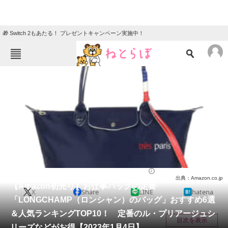
🎁 Switch 2もあたる！ プレゼントキャンペーン実施中！
ねとらぼメニュー
TOP
ニュース
エンタメ
クイズ
グルメ
地域
住まい
教育・育児
動物
リサーチ
バッグ
2023/01/04 09:30（公開）
出典：Amazon.co.jp
会員記事
【Amazon初売り】お仕事バッグの定番
X
Share
LINE
hatena
「LONGCHAMP（ロンシャン）のバッグ」おすすめ6選
メディア
＆人気ランキングTOP10！ 定番のル・プリアージュシ
目次を表示
リーズなどがお得【2023年1月4日】
注目記事を集めた総合ページ