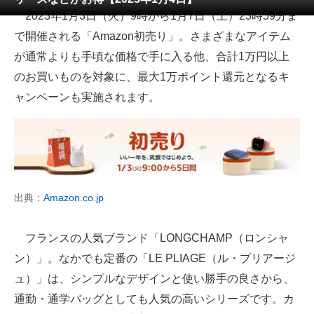
2023年1月3日（火）9時から1月7日（土）23時59分ま
ITの今と未来を見通す
で開催される「Amazon初売り」。さまざまなアイテム
が通常よりも手頃な価格で手に入る他、合計1万円以上
スマホと通信の最新トレンド
のお買いものを対象に、最大1万ポイント還元となるキ
進化するPCとデバイスの未来
ャンペーンも実施されます。
好きが集まる 比べて選べる
ビジネスと働き方のヒント
AI活用のいまが分かる
出典：
Amazon.co.jp
企業ITのトレンドを詳説
フランスの人気ブランド「LONGCHAMP（ロンシャ
経営リーダーのコミュニティ
ン）」。なかでも定番の「LE PLIAGE（ル・プリアージ
マーケ×ITの今がよく分かる
ュ）」は、シンプルなデザインと使い勝手の良さから、
通勤・通学バッグとしても人気の高いシリーズです。カ
ITエンジニア向け専門サイト