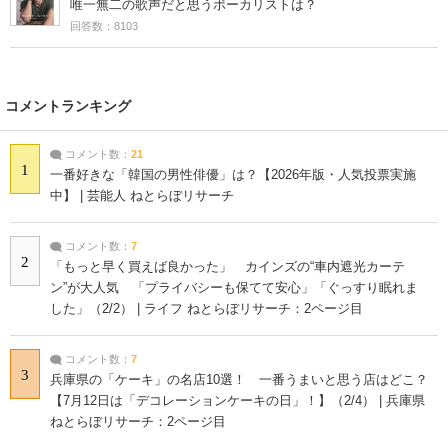
唯一無二の歌声だと思うボーカリストは？
回答数：8103
コメントランキング
コメント数：
21
1
一番好きな「韓国の男性俳優」は？【2026年版・人気投票実施
中】 | 芸能人 ねとらぼリサーチ
コメント数：
7
2
「もっと早く買えば良かった」 カインズの“車内遮光カーテ
ン”が大人気 「プライバシーも保てて安心」「ぐっすり眠れま
した」（2/2） | ライフ ねとらぼリサーチ：2ページ目
コメント数：
7
3
兵庫県の「ケーキ」の名店10選！ 一番うまいと思う店はどこ？
【7月12日は「デコレーションケーキの日」！】（2/4） | 兵庫県
ねとらぼリサーチ：2ページ目