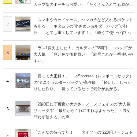
カップ型のポーチも可愛い」「たくさん入れても肩が痛
くならない」
「スマホやカードケース、ハンカチなど入れるポケット
2
もある」 キタムラの“小さめショルダーバッグ”が好
評 「とても重宝しています！」「軽くて使いやすい」
「ラス1買えました！」カルディの“350円エコバッグ”が
3
大人気 「良い色で衝動買い」「結局これが一番使いや
すい」
「買って大正解！」 LeSportsac（レスポートサック）
4
の“ミニショルダーバッグ”が高評価 「軽いし、しっか
りした作り」「持っているだけで気分があがる」
「2泊3日に丁度良い大きさ」ノースフェイスの“大人気
5
リュック”に「最初からこれにすればよかった」「男女
問わず使える」の声
「こんなの待ってた！」 ダイソーの“220円メッシュト
6