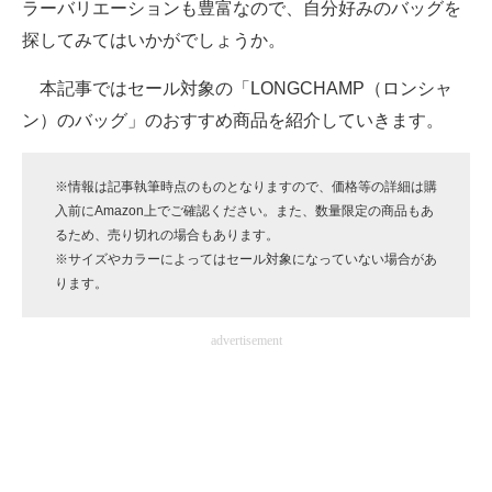
ラーバリエーションも豊富なので、自分好みのバッグを
企業向けIT製品の総合サイト
探してみてはいかがでしょうか。
IT製品の技術・比較・事例
本記事ではセール対象の「LONGCHAMP（ロンシャ
ン）のバッグ」のおすすめ商品を紹介していきます。
製造業のIT導入・活用を支援
モノづくり技術者専門サイト
※情報は記事執筆時点のものとなりますので、価格等の詳細は購
入前にAmazon上でご確認ください。また、数量限定の商品もあ
エレクトロニクス専門サイト
るため、売り切れの場合もあります。
※サイズやカラーによってはセール対象になっていない場合があ
電子設計の基本と応用
ります。
エネルギーの専門メディア
advertisement
建設×テクノロジーの最前線
ちょっと気になるネットの話題