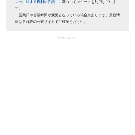
ンツに対する権利の許諾
」に基づいてツイートを利用していま
企業向けIT製品の総合サイト
す。
・営業日や営業時間が変更となっている場合があります。最新情
IT製品の技術・比較・事例
報は各施設の公式サイトでご確認ください。
製造業のIT導入・活用を支援
advertisement
モノづくり技術者専門サイト
エレクトロニクス専門サイト
電子設計の基本と応用
エネルギーの専門メディア
建設×テクノロジーの最前線
ちょっと気になるネットの話題