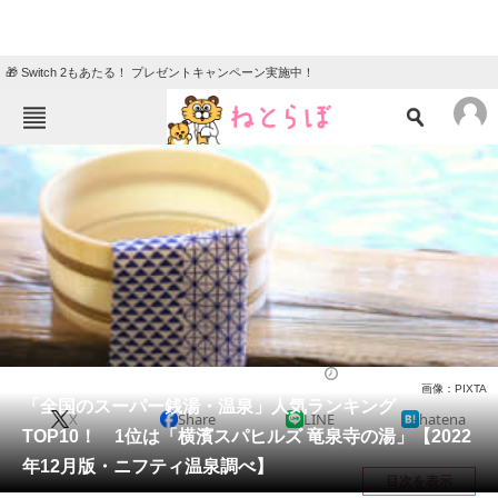
🎁 Switch 2もあたる！ プレゼントキャンペーン実施中！
ねとらぼメニュー
TOP
ニュース
エンタメ
クイズ
グルメ
地域
住まい
教育・育児
動物
リサーチ
スーパー銭湯・温泉施設
2023/01/10 15:35（公開）
画像：PIXTA
会員記事
「全国のスーパー銭湯・温泉」人気ランキング
X
Share
LINE
hatena
TOP10！ 1位は「横濱スパヒルズ 竜泉寺の湯」【2022
メディア
年12月版・ニフティ温泉調べ】
目次を表示
注目記事を集めた総合ページ