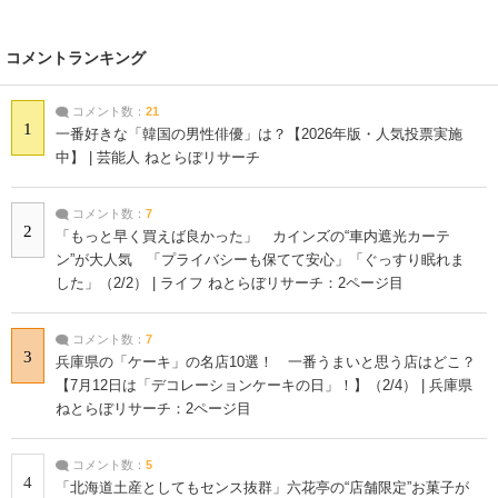
コメントランキング
コメント数：
21
1
一番好きな「韓国の男性俳優」は？【2026年版・人気投票実施
中】 | 芸能人 ねとらぼリサーチ
コメント数：
7
2
「もっと早く買えば良かった」 カインズの“車内遮光カーテ
ン”が大人気 「プライバシーも保てて安心」「ぐっすり眠れま
した」（2/2） | ライフ ねとらぼリサーチ：2ページ目
コメント数：
7
3
兵庫県の「ケーキ」の名店10選！ 一番うまいと思う店はどこ？
【7月12日は「デコレーションケーキの日」！】（2/4） | 兵庫県
ねとらぼリサーチ：2ページ目
コメント数：
5
4
「北海道土産としてもセンス抜群」六花亭の“店舗限定”お菓子が