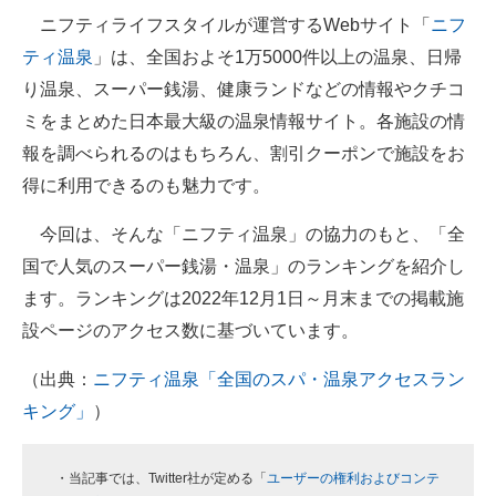
ニフティライフスタイルが運営するWebサイト「
ニフ
ITの今と未来を見通す
ティ温泉
」は、全国およそ1万5000件以上の温泉、日帰
り温泉、スーパー銭湯、健康ランドなどの情報やクチコ
スマホと通信の最新トレンド
ミをまとめた日本最大級の温泉情報サイト。各施設の情
進化するPCとデバイスの未来
報を調べられるのはもちろん、割引クーポンで施設をお
得に利用できるのも魅力です。
好きが集まる 比べて選べる
今回は、そんな「ニフティ温泉」の協力のもと、「全
ビジネスと働き方のヒント
国で人気のスーパー銭湯・温泉」のランキングを紹介し
AI活用のいまが分かる
ます。ランキングは2022年12月1日～月末までの掲載施
設ページのアクセス数に基づいています。
企業ITのトレンドを詳説
（出典：
ニフティ温泉「全国のスパ・温泉アクセスラン
経営リーダーのコミュニティ
キング」
）
マーケ×ITの今がよく分かる
ITエンジニア向け専門サイト
・当記事では、Twitter社が定める「
ユーザーの権利およびコンテ