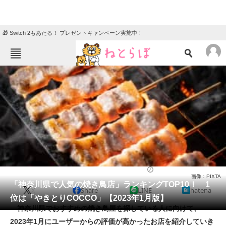
🎁 Switch 2もあたる！ プレゼントキャンペーン実施中！
ねとらぼメニュー
TOP
ニュース
エンタメ
クイズ
グルメ
地域
住まい
教育・育児
動物
リサーチ
焼鳥・串焼き
2023/01/06 17:05（公開）
画像：PIXTA
会員記事
「神奈川県で人気の焼き鳥店」ランキングTOP10！ 1
X
Share
LINE
hatena
位は「やきとりCOCCO」【2023年1月版】
メディア
神奈川県でおすすめの焼き鳥屋を探している人に向けて、
2023年1月にユーザーからの評価が高かったお店を紹介していき
注目記事を集めた総合ページ