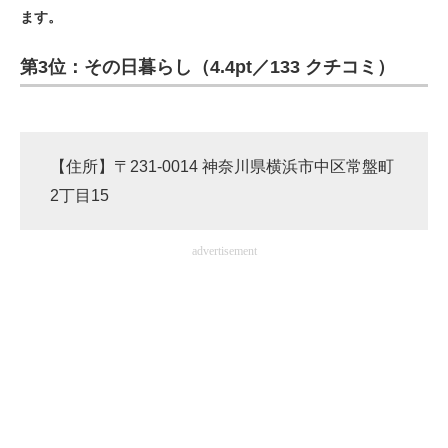
ます。
ITの今と未来を見通す
第3位：その日暮らし（4.4pt／133 クチコミ）
スマホと通信の最新トレンド
進化するPCとデバイスの未来
【住所】〒231-0014 神奈川県横浜市中区常盤町
好きが集まる 比べて選べる
2丁目15
ビジネスと働き方のヒント
advertisement
AI活用のいまが分かる
企業ITのトレンドを詳説
経営リーダーのコミュニティ
マーケ×ITの今がよく分かる
ITエンジニア向け専門サイト