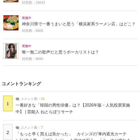
回答数：19643
実施中
神奈川県で一番うまいと思う「横浜家系ラーメン店」はどこ？
回答数：8506
実施中
唯一無二の歌声だと思うボーカリストは？
回答数：8080
コメントランキング
コメント数：
21
1
一番好きな「韓国の男性俳優」は？【2026年版・人気投票実施
中】 | 芸能人 ねとらぼリサーチ
コメント数：
7
2
「もっと早く買えば良かった」 カインズの“車内遮光カーテ