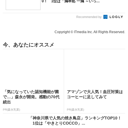
0！ 1位は「鶏串処 一鶏 ～いっ...
Recommended by
Copyright © ITmedia Inc. All Rights Reserved.
今、あなたにオススメ
「気になっていた認知機能が菌
アマゾンで大人気！血圧対策は
で…」森永が開発。感動の70代
コーヒーに足してみて
続出
PR(森永乳業)
PR(森永乳業)
「神奈川県で人気の焼き鳥店」ランキングTOP10！
1位は「やきとりCOCCO」...