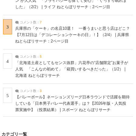
ン”が大人気 「プライバシーも保てて安心」「ぐっすり眠れま
した」（2/2） | ライフ ねとらぼリサーチ：2ページ目
コメント数：
7
3
兵庫県の「ケーキ」の名店10選！ 一番うまいと思う店はどこ？
【7月12日は「デコレーションケーキの日」！】（2/4） | 兵庫県
ねとらぼリサーチ：2ページ目
コメント数：
5
4
「北海道土産としてもセンス抜群」六花亭の“店舗限定”お菓子が
人気 「こんなの初めて」「箱買いするべきだった」（1/2） |
北海道 ねとらぼリサーチ
コメント数：
3
5
【バレーボール】ネーションズリーグ日本ラウンドで活躍を期待
している「日本男子バレー代表選手」は？【2026年版・人気投
票実施中】（投票結果） | スポーツ ねとらぼリサーチ
カテゴリ一覧