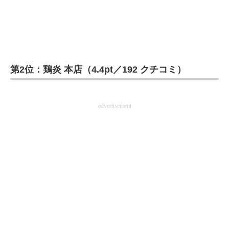
企業向けIT製品の総合サイト
IT製品の技術・比較・事例
製造業のIT導入・活用を支援
第2位：鶏炎 本店（4.4pt／192 クチコミ）
モノづくり技術者専門サイト
エレクトロニクス専門サイト
advertisement
電子設計の基本と応用
エネルギーの専門メディア
建設×テクノロジーの最前線
ちょっと気になるネットの話題