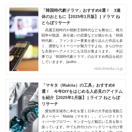
「韓国時代劇ドラマ」おすすめ6選！ 3連
休のおともに【2025年1月版】 | ドラマ ね
とらぼリサーチ
高麗王朝時代や朝鮮王朝時代などを舞台に、権力
闘争や陰謀、身分違いの恋愛などが描かれる「韓国
時代劇」。ファンタジー要素を盛り込んだ作品も多
く、濃密なストーリーが魅力ですよね。きらびやか
な衣装やヘアメイクにも注目が集まります。 本記
事では「韓国時代劇ドラマ」のおすすめ商品を紹介
していきます。[autho…
nlab.itmedia.co.jp
「マキタ（Makita）の工具」おすすめ6
選！ 今年DIYをはじめる人必見のアイテム
を紹介【2025年1月版】 | ライフ ねとらぼ
リサーチ
愛知県安城市に本社を置く日本の大手総合電動工
具メーカー「Makita（マキタ）」。インパクトドラ
イバーやブロワー、サンダーなど幅広い工具を取り
扱っています。中でも外付けのバッテリーを付け替