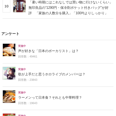
「暑い時期にはこれなしでは買い物に行けないくらい」
10
無印良品の“1290円・保冷剤ポケット付きバッグ”が好
評 「家族の人数分を購入」「100均よりしっかり」
アンケート
実施中
声が好きな「日本のボーカリスト」は？
回答数：49461
実施中
歌が上手だと思うホロライブのメンバーは？
回答数：23843
実施中
ラーメンって日本食？それとも中華料理？
回答数：19643
実施中