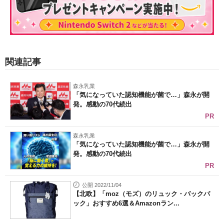
関連記事
森永乳業
「気になっていた認知機能が菌で…」森永が開
発。感動の70代続出
PR
森永乳業
「気になっていた認知機能が菌で…」森永が開
発。感動の70代続出
PR
公開 2022/11/04
【北欧】「moz（モズ）のリュック・バックパ
ック」おすすめ6選＆Amazonラン...