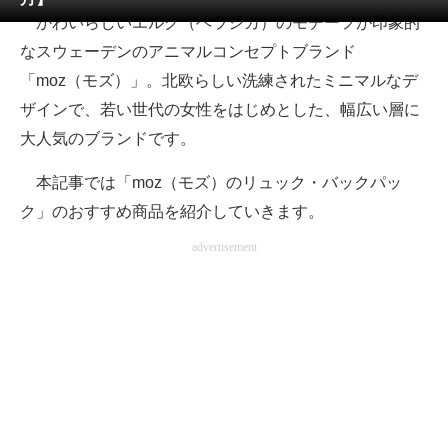
かわいらしいエルク（ヘラジカ）のモチーフが印象的
ITの今と未来を見通す
なスウェーデンのアニマルコンセプトブランド
「moz（モズ）」。北欧らしい洗練されたミニマルなデ
スマホと通信の最新トレンド
ザインで、若い世代の女性をはじめとした、幅広い層に
進化するPCとデバイスの未来
大人気のブランドです。
好きが集まる 比べて選べる
本記事では「moz（モズ）のリュック・バックパッ
ク」のおすすめ商品を紹介していきます。
ビジネスと働き方のヒント
advertisement
AI活用のいまが分かる
企業ITのトレンドを詳説
経営リーダーのコミュニティ
マーケ×ITの今がよく分かる
ITエンジニア向け専門サイト