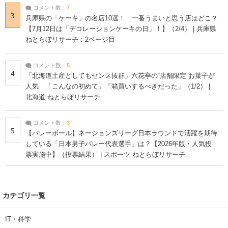
コメント数：
7
3
兵庫県の「ケーキ」の名店10選！ 一番うまいと思う店はどこ？
【7月12日は「デコレーションケーキの日」！】（2/4） | 兵庫県
ねとらぼリサーチ：2ページ目
コメント数：
5
4
「北海道土産としてもセンス抜群」六花亭の“店舗限定”お菓子が
人気 「こんなの初めて」「箱買いするべきだった」（1/2） |
北海道 ねとらぼリサーチ
コメント数：
3
5
【バレーボール】ネーションズリーグ日本ラウンドで活躍を期待
している「日本男子バレー代表選手」は？【2026年版・人気投
票実施中】（投票結果） | スポーツ ねとらぼリサーチ
カテゴリ一覧
IT・科学