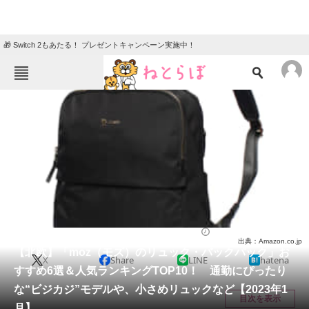
🎁 Switch 2もあたる！ プレゼントキャンペーン実施中！
ねとらぼメニュー
TOP
ニュース
エンタメ
クイズ
グルメ
地域
住まい
教育・育児
動物
リサーチ
バッグ
2023/01/10 19:00（公開）
出典：Amazon.co.jp
会員記事
【北欧】「moz（モズ）のリュック・バックパック」お
X
Share
LINE
hatena
すすめ6選＆人気ランキングTOP10！ 通勤にぴったり
メディア
な“ビジカジ”モデルや、小さめリュックなど【2023年1
目次を表示
月】
注目記事を集めた総合ページ