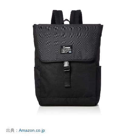
出典：
Amazon.co.jp