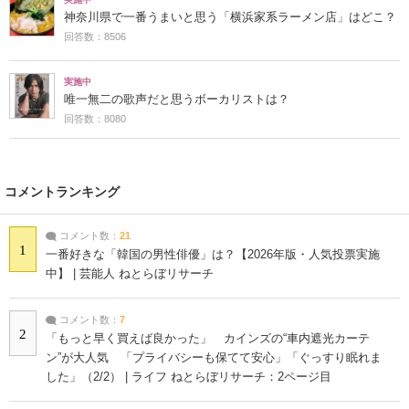
神奈川県で一番うまいと思う「横浜家系ラーメン店」はどこ？
回答数：8506
実施中
唯一無二の歌声だと思うボーカリストは？
回答数：8080
コメントランキング
コメント数：
21
1
一番好きな「韓国の男性俳優」は？【2026年版・人気投票実施
中】 | 芸能人 ねとらぼリサーチ
コメント数：
7
2
「もっと早く買えば良かった」 カインズの“車内遮光カーテ
ン”が大人気 「プライバシーも保てて安心」「ぐっすり眠れま
した」（2/2） | ライフ ねとらぼリサーチ：2ページ目