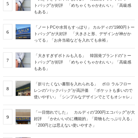
5
トバッグ”が好評 「めちゃくちゃかわいい」「高級感
もある」
「ノートPCや水筒もすっぽり」 カルディの“1980円トー
6
トバッグ”が大好評 「大きさと形、デザインが神がか
ってる」「お弁当箱などを入れても余裕」
「大きすぎずボトルも入る」 韓国発ブランドの“トー
7
トバッグ”が好評 「めちゃくちゃかわいい」「高級感
もある」
「折りたくない書類を入れられる」 ポロ ラルフロー
8
レンの“バックパック”が高評価 「ポケットも多いので
使いやすい」「シンプルなデザインでとてもオシャレ」
「一目惚れでした」 カルディの“200円エコバッグ”が大
9
好評 「かわいいのに機能的」「荷物もたっぷり入る」
「200円とは思えない使いやすさ」