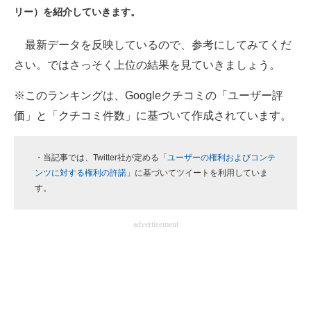
リー）を紹介していきます。
ITの今と未来を見通す
最新データを反映しているので、参考にしてみてくだ
スマホと通信の最新トレンド
さい。ではさっそく上位の結果を見ていきましょう。
進化するPCとデバイスの未来
※このランキングは、Googleクチコミの「ユーザー評
価」と「クチコミ件数」に基づいて作成されています。
好きが集まる 比べて選べる
ビジネスと働き方のヒント
・当記事では、Twitter社が定める「
ユーザーの権利およびコンテ
ンツに対する権利の許諾
」に基づいてツイートを利用していま
AI活用のいまが分かる
す。
企業ITのトレンドを詳説
advertisement
経営リーダーのコミュニティ
マーケ×ITの今がよく分かる
ITエンジニア向け専門サイト