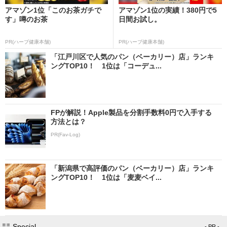
アマゾン1位「このお茶ガチで
アマゾン1位の実績！380円で5
す」噂のお茶
日間お試し。
PR(ハーブ健康本舗)
PR(ハーブ健康本舗)
「江戸川区で人気のパン（ベーカリー）店」ランキ
ングTOP10！ 1位は「コーデュ...
FPが解説！Apple製品を分割手数料0円で入手する
方法とは？
PR(Fav-Log)
「新潟県で高評価のパン（ベーカリー）店」ランキ
ングTOP10！ 1位は「麦麦ベイ...
Special
- PR -