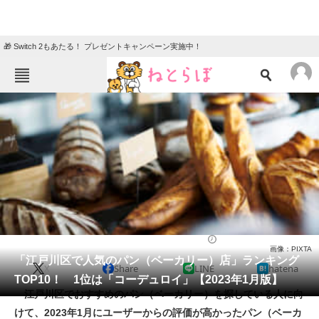
🎁 Switch 2もあたる！ プレゼントキャンペーン実施中！
ねとらぼメニュー
TOP
ニュース
エンタメ
クイズ
グルメ
地域
住まい
教育・育児
動物
リサーチ
パン（ベーカリー）
2023/01/06 20:35（公開）
画像：PIXTA
会員記事
「江戸川区で人気のパン（ベーカリー）店」ランキング
X
Share
LINE
hatena
TOP10！ 1位は「コーデュロイ」【2023年1月版】
メディア
江戸川区でおすすめのパン（ベーカリー）を探している人に向
けて、2023年1月にユーザーからの評価が高かったパン（ベーカ
注目記事を集めた総合ページ