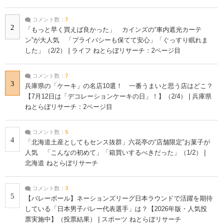
コメント数：
7
2
「もっと早く買えば良かった」 カインズの“車内遮光カーテ
ン”が大人気 「プライバシーも保てて安心」「ぐっすり眠れま
した」（2/2） | ライフ ねとらぼリサーチ：2ページ目
コメント数：
7
3
兵庫県の「ケーキ」の名店10選！ 一番うまいと思う店はどこ？
【7月12日は「デコレーションケーキの日」！】（2/4） | 兵庫県
ねとらぼリサーチ：2ページ目
コメント数：
5
4
「北海道土産としてもセンス抜群」六花亭の“店舗限定”お菓子が
人気 「こんなの初めて」「箱買いするべきだった」（1/2） |
北海道 ねとらぼリサーチ
コメント数：
3
5
【バレーボール】ネーションズリーグ日本ラウンドで活躍を期待
している「日本男子バレー代表選手」は？【2026年版・人気投
票実施中】（投票結果） | スポーツ ねとらぼリサーチ