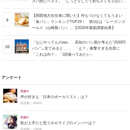
スパ的にベスト」「しっとりしててめちゃくちゃおいし
いもんなぁ」の声
【関西地方在住者に聞いた】何もつけなくてもうまい
9
「食パン」ランキングTOP29！ 第1位は「レーズンゴ
ールド（山崎製パン）」【2026年最新調査結果】
「なにやってんのww」 高知のパン屋が考えた“2500円
10
パン”→見てみると…… 「え？」衝撃すぎる光景に
「これはAI？」「1回食べてみたい」
アンケート
実施中
声が好きな「日本のボーカリスト」は？
回答数：49459
実施中
歌が上手だと思うホロライブのメンバーは？
回答数：23836