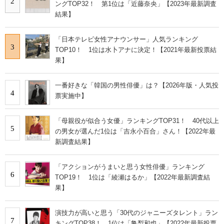
2
ングTOP32！ 第1位は「近藤奈央」【2023年最新調査
結果】
「日本テレビ女性アナウンサー」人気ランキング
3
TOP10！ 1位は水卜アナに決定！【2021年最新投票結
果】
一番好きな「韓国の男性俳優」は？【2026年版・人気投
4
票実施中】
「母親役が似合う女優」ランキングTOP31！ 40代以上
5
の男女が選んだ1位は「吉永小百合」さん！【2022年最
新調査結果】
「アクションがうまいと思う女性俳優」ランキング
6
TOP19！ 1位は「綾瀬はるか」【2022年最新調査結
果】
​​演技力が高いと思う「30代のジャニーズタレント」ラン
7
キングTOP38！ 1位は「亀梨和也」【2022年最新投票