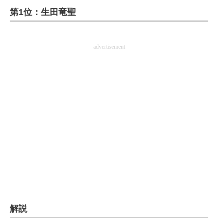
第1位：生田竜聖
ITの今と未来を見通す
スマホと通信の最新トレンド
advertisement
進化するPCとデバイスの未来
好きが集まる 比べて選べる
ビジネスと働き方のヒント
AI活用のいまが分かる
企業ITのトレンドを詳説
経営リーダーのコミュニティ
マーケ×ITの今がよく分かる
解説
ITエンジニア向け専門サイト