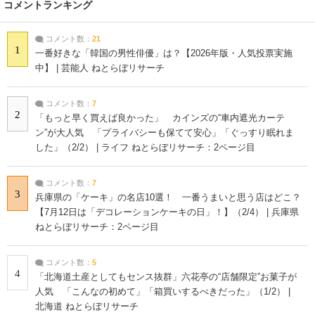
コメントランキング
コメント数：
21
1
一番好きな「韓国の男性俳優」は？【2026年版・人気投票実施
中】 | 芸能人 ねとらぼリサーチ
コメント数：
7
2
「もっと早く買えば良かった」 カインズの“車内遮光カーテ
ン”が大人気 「プライバシーも保てて安心」「ぐっすり眠れま
した」（2/2） | ライフ ねとらぼリサーチ：2ページ目
コメント数：
7
3
兵庫県の「ケーキ」の名店10選！ 一番うまいと思う店はどこ？
【7月12日は「デコレーションケーキの日」！】（2/4） | 兵庫県
ねとらぼリサーチ：2ページ目
コメント数：
5
4
「北海道土産としてもセンス抜群」六花亭の“店舗限定”お菓子が
人気 「こんなの初めて」「箱買いするべきだった」（1/2） |
北海道 ねとらぼリサーチ