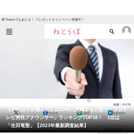
🎁 Switch 2もあたる！ プレゼントキャンペーン実施中！
ねとらぼメニュー
TOP
ニュース
エンタメ
クイズ
グルメ
地域
住まい
教育・育児
動物
リサーチ
芸能人
2023/01/10 21:45（公開）
画像：PIXTA
会員記事
【30代以下が選んだ】2023年に活躍すると思う「フジテ
X
Share
LINE
hatena
レビ男性アナウンサー」ランキングTOP16！ 1位は
メディア
「生田竜聖」【2023年最新調査結果】
目次を表示
注目記事を集めた総合ページ