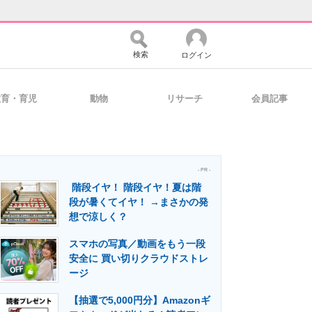
検索
ログイン
教育・育児
動物
リサーチ
会員記事
バイスの未来
好きが集まる 比べて選べる
- PR -
階段イヤ！ 階段イヤ！夏は階
コミュニティ
マーケ×ITの今がよく分かる
段が暑くてイヤ！ →まさかの発
想で涼しく？
スマホの写真／動画をもう一段
・活用を支援
安全に 買い切りクラウドストレ
ージ
【抽選で5,000円分】Amazonギ