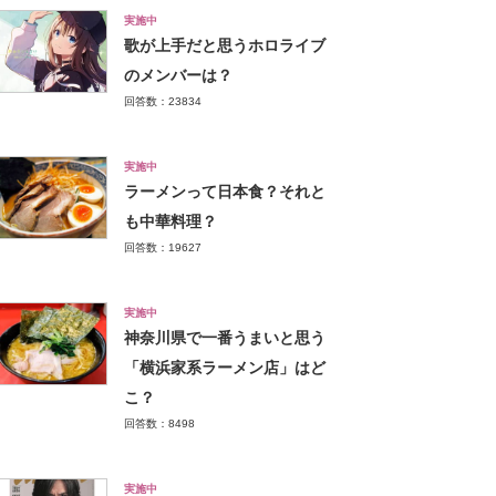
実施中
歌が上手だと思うホロライブ
のメンバーは？
回答数：23834
実施中
ラーメンって日本食？それと
も中華料理？
回答数：19627
実施中
神奈川県で一番うまいと思う
「横浜家系ラーメン店」はど
こ？
回答数：8498
実施中