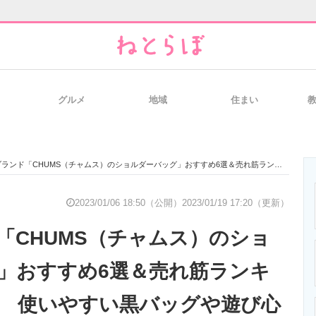
グルメ
地域
住まい
と未来を見通す
スマホと通信の最新トレンド
進化するPCとデ
「CHUMS（チャムス）のショルダーバッグ」おすすめ6選＆売れ筋ランキングTOP10！ 使いやすい黒バッグや遊び心あふれるデザインのバッグなど【2023年1月】
のいまが分かる
企業ITのトレンドを詳説
経営リーダーの
2023/01/06 18:50（公開）
2023/01/19 17:20（更新）
「CHUMS（チャムス）のショ
T製品の総合サイト
IT製品の技術・比較・事例
製造業のIT導入
」おすすめ6選＆売れ筋ランキ
0！ 使いやすい黒バッグや遊び心