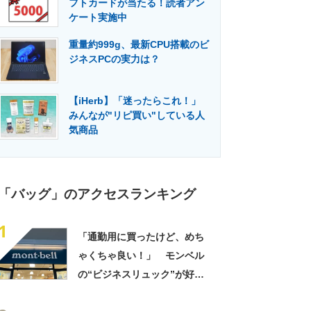
フトカードが当たる！読者アン
門メディア
建設×テクノロジーの最前線
ケート実施中
重量約999g、最新CPU搭載のビ
ジネスPCの実力は？
【iHerb】「迷ったらこれ！」
みんなが"リピ買い"している人
気商品
「バッグ」のアクセスランキング
1
「通勤用に買ったけど、めち
ゃくちゃ良い！」 モンベル
の“ビジネスリュック”が好
評 「615グラムで軽い」