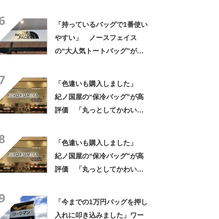
ットボトルを2本突っ込んで出
6
かける」「アイス買って持ち
「持っているバッグで1番使い
帰りやすそう」の声
やすい」 ノースフェイス
の“大人気トートバッグ”が
9460円→7004円 「軽くて大
7
容量」「オンもオフも使え
「色違いも購入しました」
る」「3つ目です」
紀ノ国屋の“保冷バッグ”が高
評価 「丸っとしてかわいい
と職場の人から好評」「折り
8
たたみ傘やペットボトルも
「色違いも購入しました」
楽々入る」
紀ノ国屋の“保冷バッグ”が高
評価 「丸っとしてかわいい
と職場の人から好評」「折り
9
たたみ傘やペットボトルも
「今までの1万円バッグを押し
楽々入る」
入れに叩き込みました」ワー