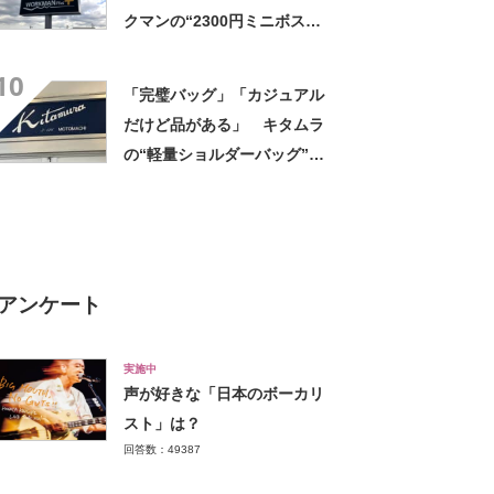
クマンの“2300円ミニボスト
ン”が好評 「小さいように見
10
えてたくさん入る」「色違い
「完璧バッグ」「カジュアル
でもう一つ買いたい」
だけど品がある」 キタムラ
の“軽量ショルダーバッグ”が
大好評 「長財布も入り使い
勝手が良い」「斜め掛けには
最高」
アンケート
実施中
声が好きな「日本のボーカリ
スト」は？
回答数：49387