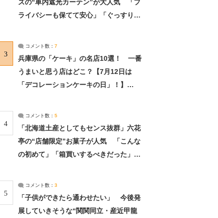
ズの“車内遮光カーテン”が大人気 「プ
ライバシーも保てて安心」「ぐっすり眠
れました」（2/2） | ライフ ねとらぼリ
サーチ：2ページ目
コメント数：
7
3
兵庫県の「ケーキ」の名店10選！ 一番
うまいと思う店はどこ？【7月12日は
「デコレーションケーキの日」！】
（2/4） | 兵庫県 ねとらぼリサーチ：2ペ
ージ目
コメント数：
5
4
「北海道土産としてもセンス抜群」六花
亭の“店舗限定”お菓子が人気 「こんな
の初めて」「箱買いするべきだった」
（1/2） | 北海道 ねとらぼリサーチ
コメント数：
3
5
「子供ができたら通わせたい」 今後発
展していきそうな“関関同立・産近甲龍