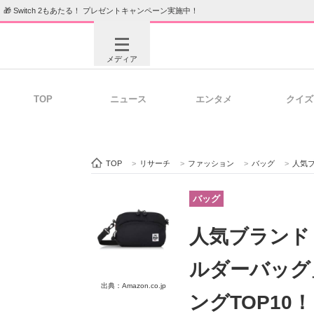
🎁 Switch 2もあたる！ プレゼントキャンペーン実施中！
メディア
TOP
ニュース
エンタメ
クイズ
注目記事を集めた総合ページ
ITの今
TOP
>
リサーチ
>
ファッション
>
バッグ
>
人気ブランド
ビジネスと働き方のヒント
AI活用
バッグ
人気ブランド
ITエンジニア向け専門サイト
企業向けI
ルダーバッグ
出典：Amazon.co.jp
ングTOP1