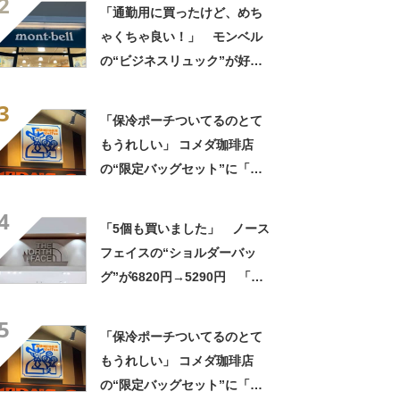
2
「たくさん入る」「満員電車
「通勤用に買ったけど、めち
に乗りやすくなった」
ゃくちゃ良い！」 モンベル
の“ビジネスリュック”が好
評 「615グラムで軽い」
3
「たくさん入る」「満員電車
「保冷ポーチついてるのとて
に乗りやすくなった」
もうれしい」 コメダ珈琲店
の“限定バッグセット”に「ペ
ットボトルを2本突っ込んで出
4
かける」「アイス買って持ち
「5個も買いました」 ノース
帰りやすそう」の声
フェイスの“ショルダーバッ
グ”が6820円→5290円 「長
財布も入る」「収納力◎」
5
「お出かけにはこれ一択」
「保冷ポーチついてるのとて
もうれしい」 コメダ珈琲店
の“限定バッグセット”に「ペ